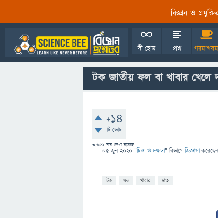
বিজ্ঞান ও প্রযুক্
বী হোম
প্রশ্ন
গরমাগরম
টক জাতীয় ফল বা খাবার খেলে
+14
টি ভোট
3,651
বার দেখা হয়েছে
05 জুন 2020
"
চিন্তা ও দক্ষতা
" বিভাগে
জিজ্ঞাসা
করেছে
টক
ফল
খাবার
দাত