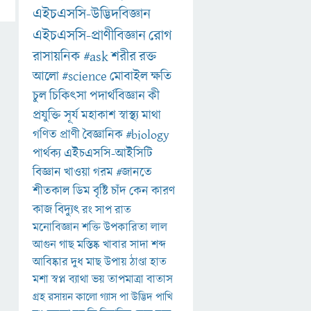
এইচএসসি-উদ্ভিদবিজ্ঞান
এইচএসসি-প্রাণীবিজ্ঞান
রোগ
রাসায়নিক
#ask
শরীর
রক্ত
আলো
#science
মোবাইল
ক্ষতি
চুল
চিকিৎসা
পদার্থবিজ্ঞান
কী
প্রযুক্তি
সূর্য
মহাকাশ
স্বাস্থ্য
মাথা
গণিত
প্রাণী
বৈজ্ঞানিক
#biology
পার্থক্য
এইচএসসি-আইসিটি
বিজ্ঞান
খাওয়া
গরম
#জানতে
শীতকাল
ডিম
বৃষ্টি
চাঁদ
কেন
কারণ
কাজ
বিদ্যুৎ
রং
সাপ
রাত
মনোবিজ্ঞান
শক্তি
উপকারিতা
লাল
আগুন
গাছ
মস্তিষ্ক
খাবার
সাদা
শব্দ
আবিষ্কার
দুধ
মাছ
উপায়
ঠাণ্ডা
হাত
মশা
স্বপ্ন
ব্যাথা
ভয়
তাপমাত্রা
বাতাস
গ্রহ
রসায়ন
কালো
গ্যাস
পা
উদ্ভিদ
পাখি