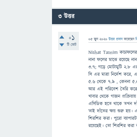
3
উত্তর
+1
05 জুন 2020
উত্তর প্রদান
করেছেন
ব
টি ভোট
Nishat Tasnim কাচাফলের
নানা ফলের মাঝে রয়েছে না
৩.৭; গড়ে মোটামুটি ২.৮ 
সি এর মাত্রা নির্দেশ করে
৫.৬ থেকে ৭.৯ , কেননা ৫.
আর এই পরিবেশ তৈরি করে মু
খাবার থেকে গাজন প্রক্রিয়
এসিডিক হতে থাকে তখন দাঁত
তাই দাঁতের ক্ষয় শুরু হয়।
শিরশির করা। পুরো ব্যাপারট
রয়েছেই। তো শিরশির করা 