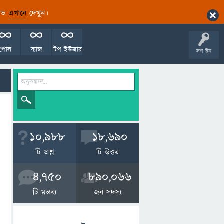
ারিত
এখানে
দেখুন।
পোল
ব্যাজ
টপ ইউজার
লগ ইন
10,988
18,690
টি প্রশ্ন
টি উত্তর
4,750
890,066
টি মন্তব্য
জন সদস্য