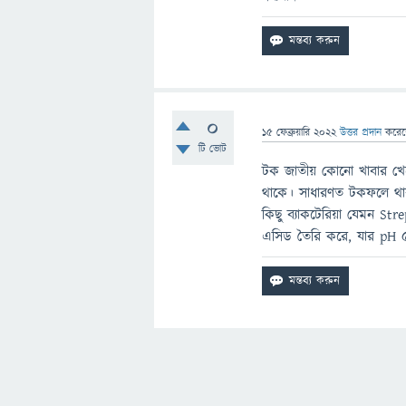
0
15 ফেব্রুয়ারি 2022
উত্তর প্রদান
করে
টি ভোট
টক জাতীয় কোনো খাবার খে
থাকে। সাধারণত টকফলে থা
কিছু ব্যাকটেরিয়া যেমন Str
এসিড তৈরি করে, যার pH 