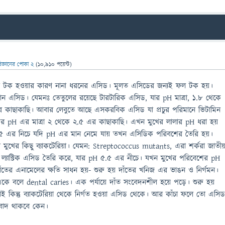
িজ্ঞানের পোকা 2
(
10,910
পয়েন্ট)
 টক হওয়ার কারণ নানা ধরনের এসিড। মূলত এসিডের জন্যই ফল টক হয়।
নান এসিড। যেমনঃ তেতুলের রয়েছে টারটারিক এসিড, যার pH মাত্রা, ১.৮ থেকে
এর কাছাকাছি। আবার লেবুতে আছে এসকরবিক এসিড যা প্রচুর পরিমানে ভিটামিন
, এর pH এর মাত্রা ২ থেকে ২.৫ এর কাছাকাছি। এখন মুখের লালার pH ধরা হয়
৫ এর নিচে যদি pH এর মান নেমে যায় তখন এসিডিক পরিবশের তৈরি হয়।
খের কিছু ব্যাকটেরিয়া। যেমন: Streptococcus mutants, এরা শর্করা জাতীয
ায় ল্যাক্টিক এসিড তৈরি করে, যার pH ৫.৫ এর নীচে। যখন মুখের পরিবেশের pH
ের এনামেলের ক্ষতি সাধন হয়- শুরু হয় দাঁতের খনিজ এর ভাঙন ও নির্গমন।
 একে বলে dental caries। এক পর্যায়ে দাঁত সংবেদনশীল হয়ে পড়ে। শুরু হয়
াই কিন্তু ব্যাকটেরিয়া থেকে নির্গত হওয়া এসিড থেকে। আর কাঁচা ফলে তো এসি
বাদ থাকবে কেন।