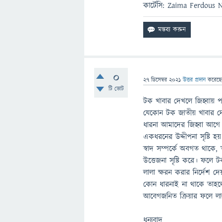
কার্টেসি: Zaima Ferdous 
0
27 ডিসেম্বর 2021
উত্তর প্রদান
করেছ
টি ভোট
টক খাবার দেখলে জিহ্বায় 
যেকোন টক জাতীয় খাবার দে
ধারনা আমাদের জিহ্বা আগে
একধরনের উদ্দীপনা সৃষ্টি 
স্বাদ সম্পর্কে অবগত থাকে,
উত্তেজনা সৃষ্টি করে। ফলে 
লালা ক্ষরন করার নির্দেশ দ
কোন ধারনাই না থাকে তাহলে 
আবেগজনিত ক্রিয়ার ফলে লা
ধন্যবাদ