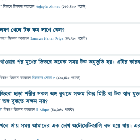
ন
" বিভাগে
জিজ্ঞাসা
করেছেন
Hojayfa Ahmed
(
135,490
পয়েন্ট)
লবণ খেলে টক কম লাগে কেন?
িভাগে
জিজ্ঞাসা
করেছেন
Samsun Nahar Priya
(
47,710
পয়েন্ট)
ার খাওয়ার পর মুখের ভিতরে অনেক সময় টক অনুভূতি হয়। এটার কার
বিভাগে
জিজ্ঞাসা
করেছেন
বিজ্ঞানের পোকা ৫
(
123,410
পয়েন্ট)
িহবা ছাড়া শরীর সকল অঙ্গ বুঝতে সক্ষম কিন্তু মিষ্টি বা টক স্বাদ যুক্ত
অঙ্গ বুঝতে সক্ষম নয়?
ন
" বিভাগে
জিজ্ঞাসা
করেছেন
R Atiqur
(
43,950
পয়েন্ট)
েলে প্রায় সময় আমাদের এক চোখ অটোমেটিক্যালি বন্ধ হয়ে যায়। এ