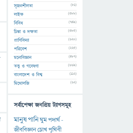
(81)
সৃজনশীলতা
(388)
লাইফ
(749)
বিবিধ
(385)
চিন্তা ও দক্ষতা
(620)
প্রাণিবিদ্যা
(225)
পরিবেশ
(487)
মনোবিজ্ঞান
ন
(669)
তত্ত্ব ও গবেষণা
(112)
বাংলাদেশ ও বিশ্ব
(62)
মিথোলজি
সর্বাপেক্ষা জনপ্রিয় ট্যাগসমূহ
মানুষ
পানি
ঘুম
পদার্থ
-
র
জীববিজ্ঞান
চোখ
পৃথিবী