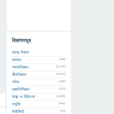
বিভাগসমূহ
সমস্ত বিভাগ
(641)
রসায়ন
(1,035)
পদার্থবিজ্ঞান
(1,830)
জীববিজ্ঞান
(159)
গণিত
(526)
জ্যোতির্বিজ্ঞান
(1,989)
স্বাস্থ্য ও চিকিৎসা
(736)
প্রযুক্তি
(67)
আইকিউ