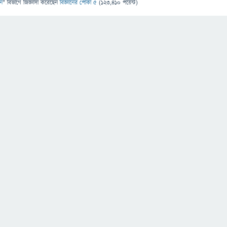
ান
" বিভাগে
জিজ্ঞাসা
করেছেন
বিজ্ঞানের পোকা ৫
(
123,410
পয়েন্ট)