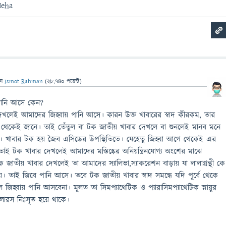
Neha
েন
Ismot Rahman
(
28,740
পয়েন্ট)
পানি আসে কেন?
খলেই আমাদের জিহ্বায় পানি আসে। কারন উক্ত খাবারের স্বাদ কীরকম, তার
 থেকেই জানে। তাই তেঁতুল বা টক জাতীয় খাবার দেখলে বা শুনলেই মানব মনে
হয়। খাবার টক হয় জৈব এসিডের উপস্থিতিতে। যেহেতু জিহ্বা আগে থেকেই এর
 তাই টক খাবার দেখলেই আমাদের মস্তিষ্কের অনিয়ন্ত্রিনযোগ্য অংশের মাঝে
টক জাতীয় খাবার দেখলেই তা আমাদের স্যালিভা,স্যাকরেশন বাড়ায় যা লালাগ্রন্থী কে
েয়। তাই জিবে পানি আসে। তবে টক জাতীয় খাবার স্বাদ সমন্ধে যদি পূর্বে থেকে
জিহ্বায় পানি আসবেনা। মূলত তা সিমপ্যাথেটিক ও প্যারাসিমপ্যাথেটিক স্নায়ুর
লারস নিঃসৃত হয়ে থাকে।