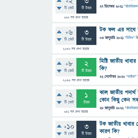
+2
3
27 ডিসেম্বর 2021
"
জীববিজ্ঞা
টি ভোট
টি উত্তর
662
বার দেখা হয়েছে
টক ফল এর সাথে 
+6
3
03 জানুয়ারি 2021
"
বিবিধ
" ব
টি ভোট
টি উত্তর
2,052
বার দেখা হয়েছে
মিষ্টি জাতীয় খাব
+8
2
কি?
টি ভোট
টি উত্তর
22 সেপ্টেম্বর 2020
"
লাইফ
" 
2,096
বার দেখা হয়েছে
ঝাল জাতীয় পদার্থ জ
+2
1
কোন কিছু কেন সব 
টি ভোট
উত্তর
28 জানুয়ারি 2022
"
জীববিজ্ঞা
651
বার দেখা হয়েছে
টক জাতীয় খাবার খ
+10
3
কারণ কি?
টি ভোট
টি উত্তর