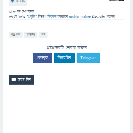
টি ভোট
1,578
বার দেখা হয়েছে
07 মে 2021
"
প্রযুক্তি
" বিভাগে
জিজ্ঞাসা
করেছেন
noshin mahee
(
110,340
পয়েন্ট)
বজ্রপাত
রাউটার
নষ্ট
প্রশ্নোত্তরটি শেয়ার করুন
ফেসবুক
লিঙ্কইডিন
Telegram