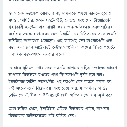
আবহাওয়া সহ সব ধরনের হস্তক্ষেপের বিষয়।
ওয়্যারলেস হস্তক্ষেপ বোঝার জন্য, আপনাকে প্রথমে জানতে হবে যে
সমস্ত ট্রান্সমিটার, যেমন স্যাটেলাইট, রেডিও এবং সেল টাওয়ারগুলি
গ্রহণকারী অ্যান্টেনা দ্বারা বাছাই করার জন্য অতিস্বনক তরঙ্গ পাঠায়।
সর্বোত্তম সম্ভাব্য ফলাফলের জন্য, ট্রান্সমিটারের রিসিভারের সাথে একটি
অবিচ্ছিন্ন সংযোগের প্রয়োজন। এই কারণেই সেল টাওয়ারগুলি এত
লম্বা, এবং কেন স্যাটেলাইট নেটওয়ার্কগুলি কক্ষপথের বিভিন্ন পয়েন্টে
একাধিক মহাকাশযান ব্যবহার করে।
বাতাসে ধূলিকণা, গাছ এবং এমনকি আপনার বাড়ির দেয়ালের কারণে
আপনার ডিভাইসে যাওয়ার পথে সিগন্যালগুলি দুর্বল হয়ে যায়।
ইলেক্ট্রোম্যাগনেটিক তরঙ্গগুলির এই বস্তুগুলি ভেদ করতে সমস্যা হয়,
তাই সংকেতগুলি বিচ্যুত হয় এবং ভেঙে যায়, যা আপনার গাড়ির
রেডিওতে স্ট্যাটিক বা ইন্টারনেটে ডেটা ক্ষতির মতো বাধা সৃষ্টি করে।
ডেটা হারিয়ে গেলে, ট্রান্সমিটার এটিকে দ্বিতীয়বার পাঠায়, আপনার
ডিভাইসের ডাউনলোডের গতি কমিয়ে দেয়।