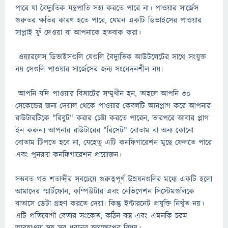
পারে যা বৈদ্যুতিক যন্ত্রপাতি সহ্য করতে পারে না। পাওয়ার সার্জেস
গুরুতর ক্ষতির কারণ হতে পারে, যেমন একটি ডিভাইসের পাওয়ার
সাপ্লাই ফুঁ দেওয়া বা আপনাকে হতবাক করা।
ওয়্যারলেস ডিভাইসগুলি যেগুলি বৈদ্যুতিক আউটলেটের সাথে সংযুক্ত
নয় সেগুলি পাওয়ার সার্জেসের জন্য সংবেদনশীল নয়৷
আপনি যদি পাওয়ার বিভ্রাটের সম্মুখীন হন, তাহলে আপনি ৩০
সেকেন্ডের জন্য দেয়াল থেকে পাওয়ার কেবলটি আনপ্লাগ করে আপনার
রাউটারটিকে "রিবুট" করার চেষ্টা করতে পারেন, তারপরে আবার প্লাগ
ইন করুন৷ আপনার রাউটারের "রিসেট" বোতাম বা অন্য কোনো
বোতাম টিপতে হবে না, যেহেতু এটি কনফিগারেশন মুছে ফেলতে পারে
এবং পুনরায় কনফিগারেশন প্রয়োজন।
সম্ভবত গত শতাব্দীর সবচেয়ে গুরুত্বপূর্ণ উন্নয়নগুলির মধ্যে একটি হলো
আমাদের স্মার্টফোন, কম্পিউটার এবং নেভিগেশন সিস্টেমগুলিকে
বাতাসে ডেটা গ্রহণ করতে দেয়া৷ কিন্তু ইন্টারনেট প্রযুক্তি নিখুঁত নয়।
এটি প্রতিযোগী বেতার সংকেত, কঠিন বস্তু এবং এমনকি চরম