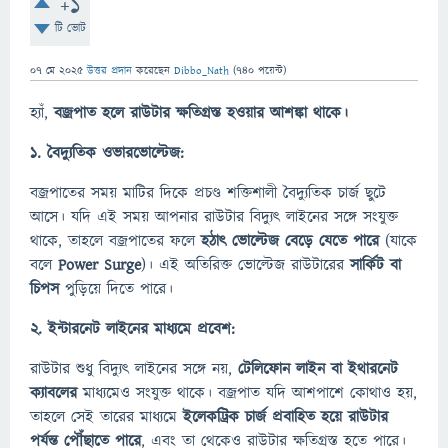
+1
টি ভোট
07 মে 2025
উত্তর প্রদান
করেছেন
Dibbo_Nath
(
740
পয়েন্ট)
হ্যাঁ,
বজ্রপাত হলে রাউটার ক্ষতিগ্রস্ত হওয়ার আশঙ্কা থাকে।
1.
বৈদ্যুতিক ওভারভোল্টেজ:
বজ্রপাতের সময় মাটির দিকে প্রচণ্ড শক্তিশালী বৈদ্যুতিক চার্জ ছুটে
আসে। যদি এই সময় আপনার রাউটার বিদ্যুৎ লাইনের সঙ্গে সংযুক্ত
থাকে, তাহলে বজ্রপাতের ফলে
হঠাৎ ভোল্টেজ বেড়ে যেতে পারে
(যাকে
বলে
Power Surge
)। এই অতিরিক্ত ভোল্টেজ রাউটারের
সার্কিট বা
চিপস
পুড়িয়ে দিতে পারে।
2.
ইন্টারনেট লাইনের মাধ্যমে প্রবেশ:
রাউটার শুধু বিদ্যুৎ লাইনের সঙ্গে নয়,
টেলিফোন লাইন বা ইথারনেট
ক্যাবলের
মাধ্যমেও সংযুক্ত থাকে। বজ্রপাত যদি আশপাশে কোথাও হয়,
তাহলে সেই তারের মাধ্যমে
ইলেকট্রিক চার্জ প্রবাহিত হয়ে রাউটার
পর্যন্ত পৌঁছাতে পারে
, এবং তা থেকেও রাউটার ক্ষতিগ্রস্ত হতে পারে।