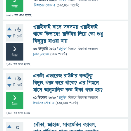
1
14 অক্টোবর 2020
"
বিবিধ
" বিভাগে
জিজ্ঞাসা
করেছেন
বিজ্ঞানের পোকা ৫
(
123,410
পয়েন্ট)
উত্তর
3,058
বার দেখা হয়েছে
ওয়াইফাই বাসে সবসময় ওয়াইফাই
+6
থাকে কিভাবে? রাউটার দিয়ে তো শুধু
টি ভোট
কিছুদুর যাওয়া যায়
1
30 জানুয়ারি 2021
"
প্রযুক্তি
" বিভাগে
জিজ্ঞাসা
করেছেন
Jobayerjim
(
180
পয়েন্ট)
উত্তর
1,159
বার দেখা হয়েছে
একটা এভারেজ রাউটার কতটুকু
+9
বিদ্যুৎ খরচ করে থাকে? এর পিছনে
টি ভোট
মাসে আনুমানিক কত টাকা খরচ হয়?
1
01 ডিসেম্বর 2020
"
প্রযুক্তি
" বিভাগে
জিজ্ঞাসা
করেছেন
বিজ্ঞানের পোকা ৫
(
123,410
পয়েন্ট)
উত্তর
4,104
বার দেখা হয়েছে
নৌকা, জাহাজ, সাবমেরিন ক্যাবল,
0