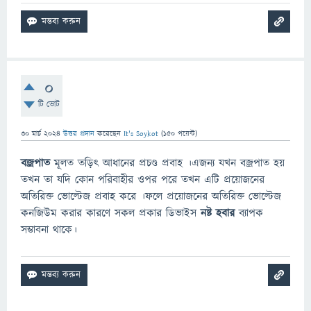
0
টি ভোট
30 মার্চ 2024
উত্তর প্রদান
করেছেন
It's Soykot
(
150
পয়েন্ট)
বজ্রপাত
মূলত তড়িৎ আধানের প্রচণ্ড প্রবাহ ।এজন্য যখন বজ্রপাত হয়
তখন তা যদি কোন পরিবাহীর ওপর পরে তখন এটি প্রয়োজনের
অতিরিক্ত ভোল্টেজ প্রবাহ করে ।ফলে প্রয়োজনের অতিরিক্ত ভোল্টেজ
কনজিউম করার কারণে সকল প্রকার ডিভাইস
নষ্ট হবার
ব্যাপক
সম্ভাবনা থাকে।