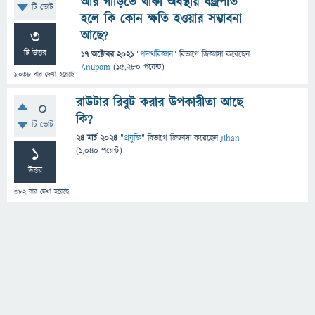
আর গাড়িতে থাকা অবস্থায় বজ্রপাত
টি ভোট
হলে কি কোন ক্ষতি হওয়ার সম্ভাবনা
3
আছে?
টি উত্তর
17 অক্টোবর 2021
"
পদার্থবিজ্ঞান
" বিভাগে
জিজ্ঞাসা
করেছেন
Anupom
(
15,280
পয়েন্ট)
1,038
বার দেখা হয়েছে
রাউটার রিবুট করার উপকারীতা আছে
0
কি?
টি ভোট
24 মার্চ 2024
"
প্রযুক্তি
" বিভাগে
জিজ্ঞাসা
করেছেন
Jihan
1
(
1,040
পয়েন্ট)
উত্তর
382
বার দেখা হয়েছে