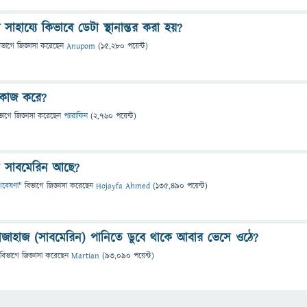
সাহায্যে কিভাবে ডেটা স্থানান্তর করা হয়?
িভাগে
জিজ্ঞাসা
করেছেন
Anupom
(
15,280
পয়েন্ট)
 কাজ করে?
ভাগে
জিজ্ঞাসা
করেছেন
প্যারাফিন
(
2,760
পয়েন্ট)
 সাবমেরিন আছে?
 গবেষণা
" বিভাগে
জিজ্ঞাসা
করেছেন
Hojayfa Ahmed
(
135,490
পয়েন্ট)
োজাহাজ (সাবমেরিন) পানিতে ডুবে থাকে আবার ভেসে ওঠে?
 বিভাগে
জিজ্ঞাসা
করেছেন
Martian
(
93,090
পয়েন্ট)