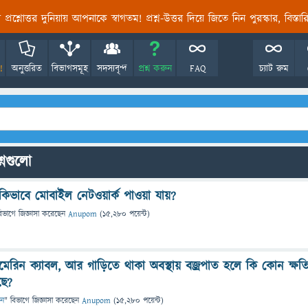
তির প্রশ্নোত্তর দুনিয়ায় আপনাকে স্বাগতম! প্রশ্ন-উত্তর দিয়ে জিতে নিন পুরস্কার, বিস্ত
!
অনুত্তরিত
বিভাগসমূহ
সদস্যবৃন্দ
প্রশ্ন করুন
FAQ
চ্যাট রুম
শ্নগুলো
 কিভাবে মোবাইল নেটওয়ার্ক পাওয়া যায়?
িভাগে
জিজ্ঞাসা
করেছেন
Anupom
(
15,280
পয়েন্ট)
মেরিন ক্যাবল, আর গাড়িতে থাকা অবস্থায় বজ্রপাত হলে কি কোন ক্ষত
ছে?
ান
" বিভাগে
জিজ্ঞাসা
করেছেন
Anupom
(
15,280
পয়েন্ট)