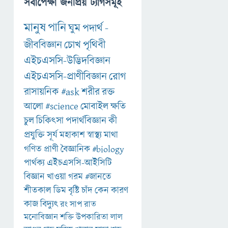
সর্বাপেক্ষা জনপ্রিয় ট্যাগসমূহ
মানুষ
পানি
ঘুম
পদার্থ
-
জীববিজ্ঞান
চোখ
পৃথিবী
এইচএসসি-উদ্ভিদবিজ্ঞান
এইচএসসি-প্রাণীবিজ্ঞান
রোগ
রাসায়নিক
#ask
শরীর
রক্ত
আলো
#science
মোবাইল
ক্ষতি
চুল
চিকিৎসা
পদার্থবিজ্ঞান
কী
প্রযুক্তি
সূর্য
মহাকাশ
স্বাস্থ্য
মাথা
গণিত
প্রাণী
বৈজ্ঞানিক
#biology
পার্থক্য
এইচএসসি-আইসিটি
বিজ্ঞান
খাওয়া
গরম
#জানতে
শীতকাল
ডিম
বৃষ্টি
চাঁদ
কেন
কারণ
কাজ
বিদ্যুৎ
রং
সাপ
রাত
মনোবিজ্ঞান
শক্তি
উপকারিতা
লাল