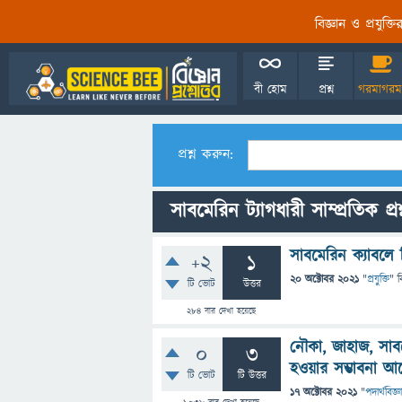
বিজ্ঞান ও প্রযুক্
বী হোম
প্রশ্ন
গরমাগরম
প্রশ্ন করুন:
সাবমেরিন ট্যাগধারী সাম্প্রতিক প্র
সাবমেরিন ক্যাবলে
+2
1
20 অক্টোবর 2021
"
প্রযুক্তি
" ব
টি ভোট
উত্তর
284
বার দেখা হয়েছে
নৌকা, জাহাজ, সাব
0
3
হওয়ার সম্ভাবনা আ
টি ভোট
টি উত্তর
17 অক্টোবর 2021
"
পদার্থবিজ্ঞ