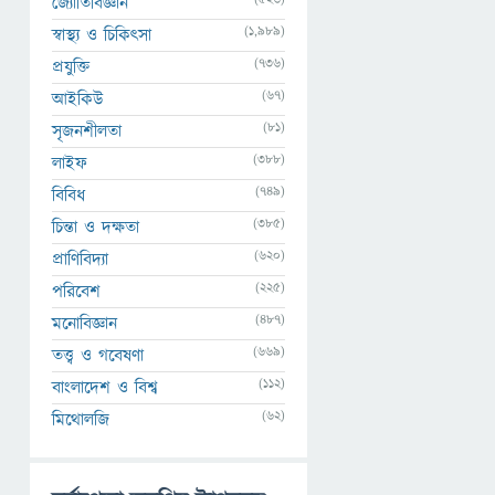
জ্যোতির্বিজ্ঞান
(1,989)
স্বাস্থ্য ও চিকিৎসা
(736)
প্রযুক্তি
(67)
আইকিউ
(81)
সৃজনশীলতা
(388)
লাইফ
(749)
বিবিধ
(385)
চিন্তা ও দক্ষতা
(620)
প্রাণিবিদ্যা
(225)
পরিবেশ
(487)
মনোবিজ্ঞান
(669)
তত্ত্ব ও গবেষণা
(112)
বাংলাদেশ ও বিশ্ব
(62)
মিথোলজি