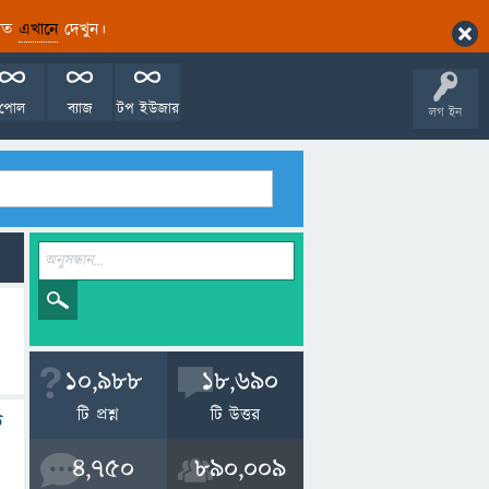
ারিত
এখানে
দেখুন।
পোল
ব্যাজ
টপ ইউজার
লগ ইন
10,988
18,690
টি প্রশ্ন
টি উত্তর
ি
4,750
890,009