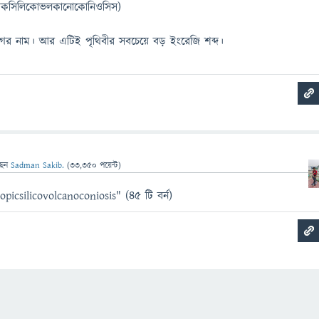
োপিকসিলিকোভলকানোকোনিওসিস)
ের নাম। আর এটিই পৃথিবীর সবচেয়ে বড় ইংরেজি শব্দ।
ছেন
Sadman Sakib.
(
33,350
পয়েন্ট)
icsilicovolcanoconiosis" (৪৫ টি বর্ন)