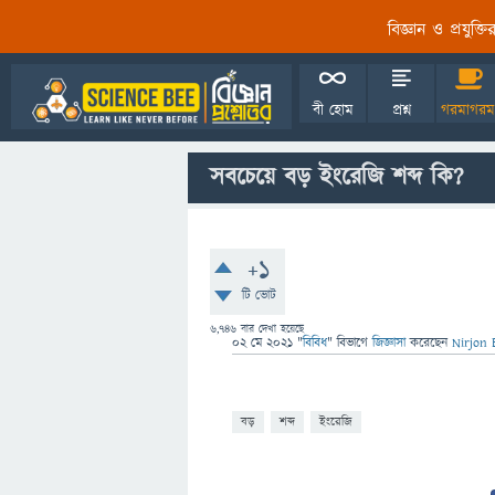
বিজ্ঞান ও প্রযুক্
বী হোম
প্রশ্ন
গরমাগরম
সবচেয়ে বড় ইংরেজি শব্দ কি?
+1
টি ভোট
6,746
বার দেখা হয়েছে
02 মে 2021
"
বিবিধ
" বিভাগে
জিজ্ঞাসা
করেছেন
Nirjon 
বড়
শব্দ
ইংরেজি