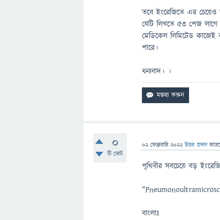
তবে ইংরেজিতে এর চেয়েও ব
যেটি লিখতে 53 পেজ লাগে । 
মেডিকেল লিমিটেড কাজেই ব
পারে।
ধন্যবাদ। ।
0
02 ফেব্রুয়ারি 2022
উত্তর প্রদান
করে
টি ভোট
পৃথিবীর সবচেয়ে বড় ইংরেজি
"Pneumonoultramicrosco
বাংলাঃ