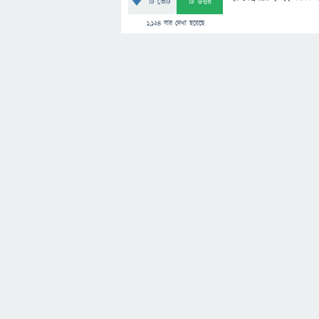
টি ভোট
টি উত্তর
1,124
বার দেখা হয়েছে