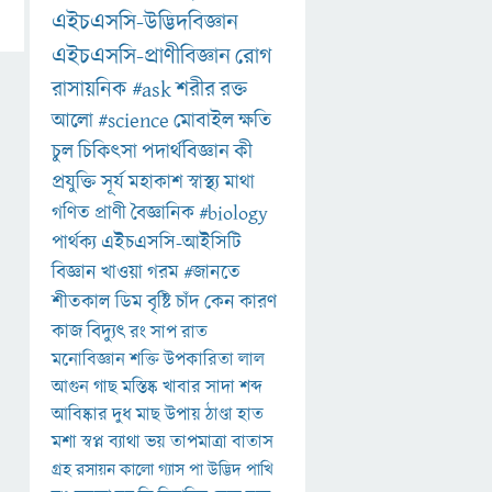
এইচএসসি-উদ্ভিদবিজ্ঞান
এইচএসসি-প্রাণীবিজ্ঞান
রোগ
রাসায়নিক
#ask
শরীর
রক্ত
আলো
#science
মোবাইল
ক্ষতি
চুল
চিকিৎসা
পদার্থবিজ্ঞান
কী
প্রযুক্তি
সূর্য
মহাকাশ
স্বাস্থ্য
মাথা
গণিত
প্রাণী
বৈজ্ঞানিক
#biology
পার্থক্য
এইচএসসি-আইসিটি
বিজ্ঞান
খাওয়া
গরম
#জানতে
শীতকাল
ডিম
বৃষ্টি
চাঁদ
কেন
কারণ
কাজ
বিদ্যুৎ
রং
সাপ
রাত
মনোবিজ্ঞান
শক্তি
উপকারিতা
লাল
আগুন
গাছ
মস্তিষ্ক
খাবার
সাদা
শব্দ
আবিষ্কার
দুধ
মাছ
উপায়
ঠাণ্ডা
হাত
মশা
স্বপ্ন
ব্যাথা
ভয়
তাপমাত্রা
বাতাস
গ্রহ
রসায়ন
কালো
গ্যাস
পা
উদ্ভিদ
পাখি