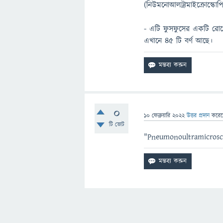
(নিউমনোআলট্রামাইক্রোস্ক
- এটি ফুসফুসের একটি রোগ
এখানে ৪৫ টি বর্ণ আছে।
0
10 ফেব্রুয়ারি 2022
উত্তর প্রদান
করে
টি ভোট
"Pneumonoultramicroscop