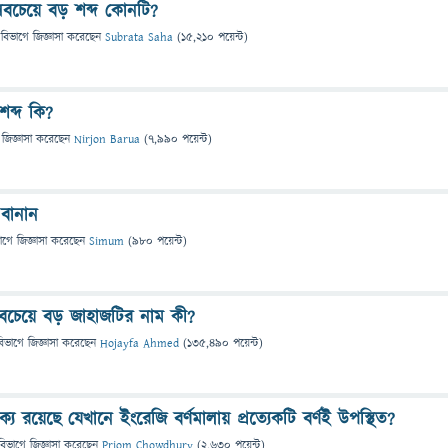
সবচেয়ে বড় শব্দ কোনটি?
 বিভাগে
জিজ্ঞাসা
করেছেন
Subrata Saha
(
15,210
পয়েন্ট)
শব্দ কি?
জিজ্ঞাসা
করেছেন
Nirjon Barua
(
7,990
পয়েন্ট)
 বানান
াগে
জিজ্ঞাসা
করেছেন
Simum
(
980
পয়েন্ট)
 সবচেয়ে বড় জাহাজটির নাম কী?
বিভাগে
জিজ্ঞাসা
করেছেন
Hojayfa Ahmed
(
135,490
পয়েন্ট)
রয়েছে যেখানে ইংরেজি বর্ণমালায় প্রত্যেকটি বর্ণই উপস্থিত?
বিভাগে
জিজ্ঞাসা
করেছেন
Priom Chowdhury
(
2,630
পয়েন্ট)