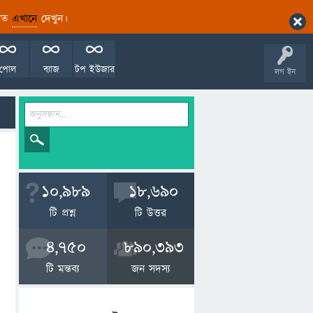
ারিত
এখানে
দেখুন।
পোল
ব্যাজ
টপ ইউজার
লগ ইন
10,989
18,690
টি প্রশ্ন
টি উত্তর
4,750
890,393
টি মন্তব্য
জন সদস্য