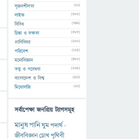
(81)
সৃজনশীলতা
(388)
লাইফ
(749)
বিবিধ
(385)
চিন্তা ও দক্ষতা
(620)
প্রাণিবিদ্যা
(225)
পরিবেশ
(488)
মনোবিজ্ঞান
(669)
তত্ত্ব ও গবেষণা
(112)
বাংলাদেশ ও বিশ্ব
(62)
মিথোলজি
সর্বাপেক্ষা জনপ্রিয় ট্যাগসমূহ
মানুষ
পানি
ঘুম
পদার্থ
-
জীববিজ্ঞান
চোখ
পৃথিবী