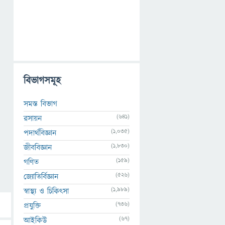
বিভাগসমূহ
সমস্ত বিভাগ
(641)
রসায়ন
(1,035)
পদার্থবিজ্ঞান
(1,830)
জীববিজ্ঞান
(159)
গণিত
(526)
জ্যোতির্বিজ্ঞান
(1,989)
স্বাস্থ্য ও চিকিৎসা
(736)
প্রযুক্তি
(67)
আইকিউ