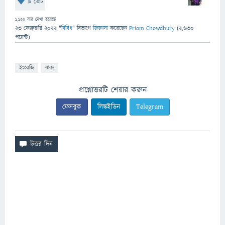
টি ভোট
1,122
বার দেখা হয়েছে
23 ফেব্রুয়ারি 2022
"
বিবিধ
" বিভাগে
জিজ্ঞাসা
করেছেন
Priom Chowdhury
(
2,630
পয়েন্ট)
ইংরেজি
বাক্য
প্রশ্নোত্তরটি শেয়ার করুন
ফেসবুক
লিঙ্কইডিন
Telegram