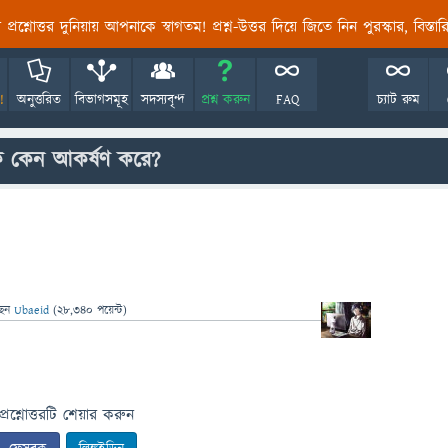
তির প্রশ্নোত্তর দুনিয়ায় আপনাকে স্বাগতম! প্রশ্ন-উত্তর দিয়ে জিতে নিন পুরস্কার, বিস্ত
!
অনুত্তরিত
বিভাগসমূহ
সদস্যবৃন্দ
প্রশ্ন করুন
FAQ
চ্যাট রুম
কে কেন আকর্ষণ করে?
ছেন
Ubaeid
(
28,340
পয়েন্ট)
প্রশ্নোত্তরটি শেয়ার করুন