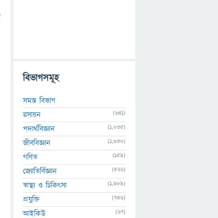
ন
বিভাগসমূহ
সমস্ত বিভাগ
(641)
রসায়ন
(1,035)
পদার্থবিজ্ঞান
(1,830)
জীববিজ্ঞান
(159)
গণিত
(526)
জ্যোতির্বিজ্ঞান
(1,989)
স্বাস্থ্য ও চিকিৎসা
(736)
প্রযুক্তি
(67)
আইকিউ