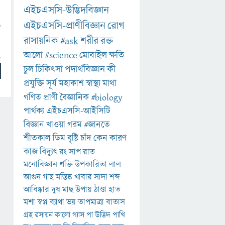
এইচএসসি-উদ্ভিদবিজ্ঞান
ু
এইচএসসি-প্রাণীবিজ্ঞান
রোগ
রাসায়নিক
#ask
শরীর
রক্ত
আলো
#science
মোবাইল
ক্ষতি
চুল
চিকিৎসা
পদার্থবিজ্ঞান
কী
প্রযুক্তি
সূর্য
মহাকাশ
স্বাস্থ্য
মাথা
গণিত
প্রাণী
বৈজ্ঞানিক
#biology
পার্থক্য
এইচএসসি-আইসিটি
বিজ্ঞান
খাওয়া
গরম
#জানতে
শীতকাল
ডিম
বৃষ্টি
চাঁদ
কেন
কারণ
কাজ
বিদ্যুৎ
রং
সাপ
রাত
মনোবিজ্ঞান
শক্তি
উপকারিতা
লাল
আগুন
গাছ
মস্তিষ্ক
খাবার
সাদা
শব্দ
আবিষ্কার
দুধ
মাছ
উপায়
ঠাণ্ডা
হাত
মশা
স্বপ্ন
ব্যাথা
ভয়
তাপমাত্রা
বাতাস
গ্রহ
রসায়ন
কালো
গ্যাস
পা
উদ্ভিদ
পাখি