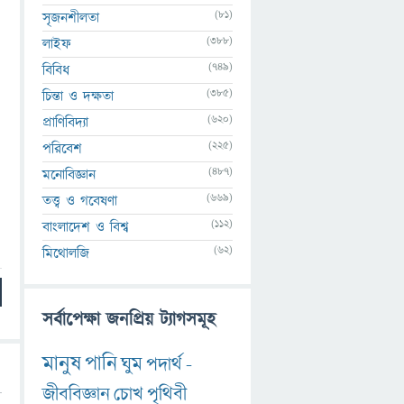
(81)
সৃজনশীলতা
(388)
লাইফ
(749)
বিবিধ
(385)
চিন্তা ও দক্ষতা
(620)
প্রাণিবিদ্যা
(225)
পরিবেশ
(487)
মনোবিজ্ঞান
(669)
তত্ত্ব ও গবেষণা
(112)
বাংলাদেশ ও বিশ্ব
(62)
মিথোলজি
সর্বাপেক্ষা জনপ্রিয় ট্যাগসমূহ
মানুষ
পানি
ঘুম
পদার্থ
-
জীববিজ্ঞান
চোখ
পৃথিবী