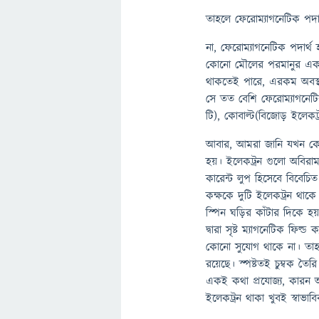
তাহলে ফেরোম্যাগনেটিক পদ
না, ফেরোম্যাগনেটিক পদার্
কোনো মৌলের পরমানুর একটি 
থাকতেই পারে, এরকম অবস্থা
সে তত বেশি ফেরোম্যাগনেটিক
টি), কোবাল্ট(বিজোড় ইলেকট্
আবার, আমরা জানি যখন কোনো
হয়। ইলেকট্রন গুলো অবিরা
কারেন্ট লুপ হিসেবে বিবেচি
কক্ষকে দুটি ইলেকট্রন থাক
স্পিন ঘড়ির কাঁটার দিকে হ
দ্বারা সৃষ্ট ম্যাগনেটিক ফিল্
কোনো সুযোগ থাকে না। তাহল
রয়েছে। স্পষ্টত‌ই চুম্বক ত
একই কথা প্রযোজ্য, কারন আ
ইলেকট্রন থাকা খুবই স্বাভাব