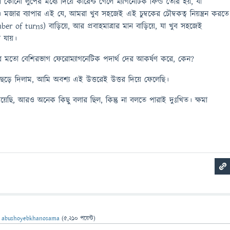
কোনো লুপের মধ্যে দিয়ে কারেন্ট গেলে ম্যাগনেটিক ফিল্ড তৈরি হয়, যা
য়ী। মজার ব্যাপার এই যে, আমরা খুব সহজেই এই চুম্বকের চৌম্বকত্ব নিয়ন্ত্রন করতে
er of turns) বাড়িয়ে, আর প্রবাহমাত্রার মান বাড়িয়ে, যা খুব সহজেই
া যায়।
 তার মতো বেশিরভাগ ফেরোম্যাগনেটিক পদার্থ দের আকর্ষণ করে, কেন?
ড়ে দিলাম, আমি অবশ্য এই উত্তরেই উত্তর দিয়ে ফেলেছি।
দিয়েছি, আরও অনেক কিছু বলার ছিল, কিন্তু না বলতে পারাই দুঃখিত। ক্ষমা
ন
abushoyebkhanosama
(
5,210
পয়েন্ট)