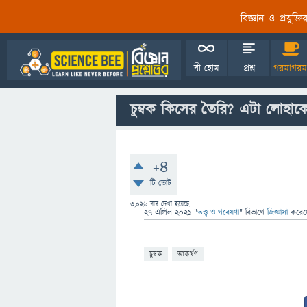
বিজ্ঞান ও প্রযুক্
বী হোম
প্রশ্ন
গরমাগরম
চুম্বক কিসের তৈরি? এটা লোহা
+4
টি ভোট
3,026
বার দেখা হয়েছে
27 এপ্রিল 2021
"
তত্ত্ব ও গবেষণা
" বিভাগে
জিজ্ঞাসা
করে
চুম্বক
আকর্ষণ