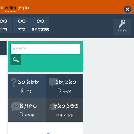
ারিত
এখানে
দেখুন।
পোল
ব্যাজ
টপ ইউজার
লগ ইন
10,988
18,690
টি প্রশ্ন
টি উত্তর
4,750
890,133
টি মন্তব্য
জন সদস্য