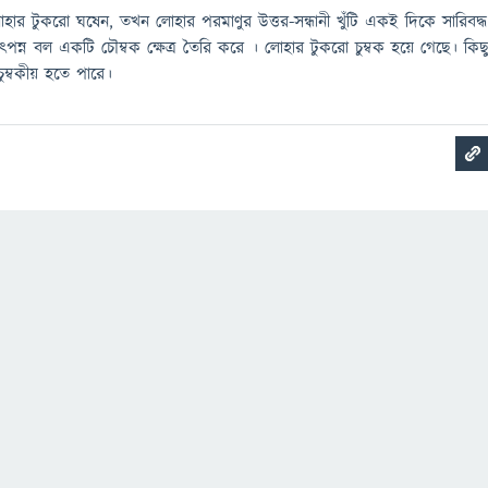
হার টুকরো ঘষেন, তখন লোহার পরমাণুর উত্তর-সন্ধানী খুঁটি একই দিকে সারিবদ্ধ
 উত্পন্ন বল একটি চৌম্বক ক্ষেত্র তৈরি করে । লোহার টুকরো চুম্বক হয়ে গেছে। কিছ
 চুম্বকীয় হতে পারে।