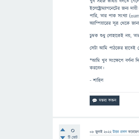
খুব সহজ ভাষায় বলতে গেলে 
ইলেক্ট্রোম্যাগনেটের জন্য দা
পারি, তার পাক সংখ্যা (numb
অ্যাম্পিয়ারের সূত্র থেকে জান
চুম্বক শুধু লোহাকেই নয়,
সেটা আমি পাঠকের হাতেই ছে
*আমি খুব সংক্ষেপে বর্ণনা 
করবেন।
- শাহিল
0
08 জুলাই 2022
উত্তর প্রদান
করেছে
টি ভোট