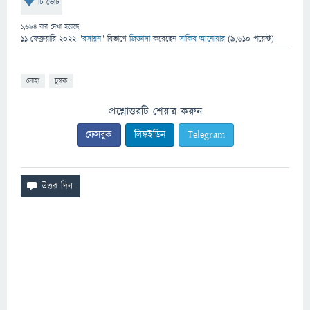
টি ভোট
1,694
বার দেখা হয়েছে
11 ফেব্রুয়ারি 2022
"
রসায়ন
" বিভাগে
জিজ্ঞাসা
করেছেন
সাকিব আনোয়ার
(
9,610
পয়েন্ট)
লোহা
চুম্বক
প্রশ্নোত্তরটি শেয়ার করুন
ফেসবুক
লিঙ্কইডিন
Telegram