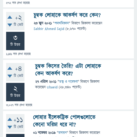
572
বার দেখা হয়েছে
চুম্বক লোহাকে আকর্ষণ করে কেন?
+2
23 জুন 2021
"
পদার্থবিজ্ঞান
" বিভাগে
জিজ্ঞাসা
করেছেন
টি ভোট
Sabbir Ahmed Sajid
(
8,670
পয়েন্ট)
3
টি উত্তর
1,141
বার দেখা হয়েছে
চুম্বক কিসের তৈরি? এটা লোহাকে
+4
কেন আকর্ষণ করে?
টি ভোট
27 এপ্রিল 2021
"
তত্ত্ব ও গবেষণা
" বিভাগে
জিজ্ঞাসা
2
করেছেন
Ubaeid
(
28,340
পয়েন্ট)
টি উত্তর
3,027
বার দেখা হয়েছে
লোহার ইলেকট্রিক পোলগুলোতে
+11
কেনো মরিচা ধরে না?
টি ভোট
01 নভেম্বর 2019
"
রসায়ন
" বিভাগে
জিজ্ঞাসা
করেছেন