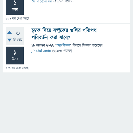
1
Sajid Hossain
(
5,480
পয়েন্ট)
উত্তর
507
বার দেখা হয়েছে
চুম্বক দিয়ে বন্দুকের গুলির গতিপথ
0
পরিবর্তন করা যাবে?
টি ভোট
19 নভেম্বর 2022
"
পদার্থবিজ্ঞান
" বিভাগে
জিজ্ঞাসা
করেছেন
1
Jihadul Amin
(
6,150
পয়েন্ট)
উত্তর
571
বার দেখা হয়েছে