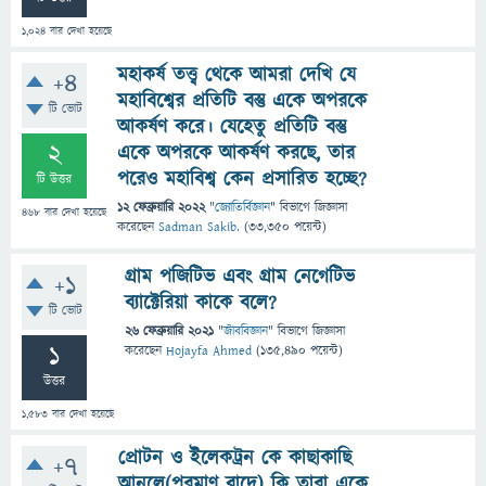
1,024
বার দেখা হয়েছে
মহাকর্ষ তত্ত্ব থেকে আমরা দেখি যে
+4
মহাবিশ্বের প্রতিটি বস্তু একে অপরকে
টি ভোট
আকর্ষণ করে। যেহেতু প্রতিটি বস্তু
2
একে অপরকে আকর্ষণ করছে, তার
পরেও মহাবিশ্ব কেন প্রসারিত হচ্ছে?
টি উত্তর
12 ফেব্রুয়ারি 2022
"
জ্যোতির্বিজ্ঞান
" বিভাগে
জিজ্ঞাসা
468
বার দেখা হয়েছে
করেছেন
Sadman Sakib.
(
33,350
পয়েন্ট)
গ্রাম পজিটিভ এবং গ্রাম নেগেটিভ
+1
ব্যাক্টেরিয়া কাকে বলে?
টি ভোট
26 ফেব্রুয়ারি 2021
"
জীববিজ্ঞান
" বিভাগে
জিজ্ঞাসা
1
করেছেন
Hojayfa Ahmed
(
135,490
পয়েন্ট)
উত্তর
1,583
বার দেখা হয়েছে
প্রোটন ও ইলেকট্রন কে কাছাকাছি
+7
আনলে(পরমাণু বাদে) কি তারা একে