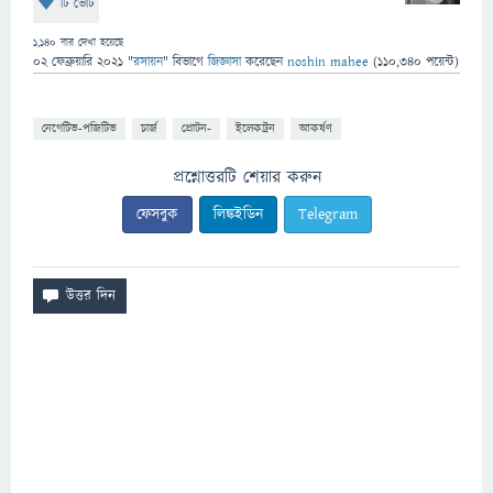
টি ভোট
1,140
বার দেখা হয়েছে
02 ফেব্রুয়ারি 2021
"
রসায়ন
" বিভাগে
জিজ্ঞাসা
করেছেন
noshin mahee
(
110,340
পয়েন্ট)
নেগেটিভ-পজিটিভ
চার্জ
প্রোটন-
ইলেকট্রন
আকর্ষণ
প্রশ্নোত্তরটি শেয়ার করুন
ফেসবুক
লিঙ্কইডিন
Telegram