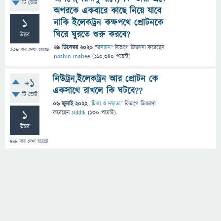
টি ভোট
অপরকে একবারে কাছে নিয়ে যাবে
1
নাকি ইলেকট্রন কক্ষপথে প্রোটনকে
ঘিরে ঘুরতে শুরু করবে?
উত্তর
29 ডিসেম্বর 2020
"
রসায়ন
" বিভাগে
জিজ্ঞাসা
করেছেন
338
বার দেখা হয়েছে
noshin mahee
(
110,340
পয়েন্ট)
নিউট্রন,ইলেকট্রন আর প্রোটন কে
+1
একসাথে রাখলে কি ঘটবে??
টি ভোট
06 জুলাই 2022
"
চিন্তা ও দক্ষতা
" বিভাগে
জিজ্ঞাসা
1
করেছেন
siddik
(
130
পয়েন্ট)
উত্তর
448
বার দেখা হয়েছে