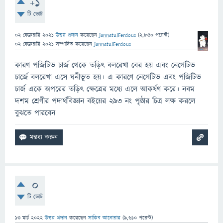
+1
টি ভোট
02 ফেব্রুয়ারি 2021
উত্তর প্রদান
করেছেন
JannatulFerdous
(
2,850
পয়েন্ট)
02 ফেব্রুয়ারি 2021
সম্পাদিত
করেছেন
JannatulFerdous
কারণ পজিটিভ চার্জ থেকে তড়িৎ বলরেখা বের হয় এবং নেগেটিভ
চার্জে বলরেখা এসে ঘনীভূত হয়। এ কারণে নেগেটিভ এবং পজিটিভ
চার্জ একে অপরের তড়িৎ ক্ষেত্রের মধ্যে এলে আকর্ষণ করে। নবম
দশম শ্রেণীর পদার্থবিজ্ঞান বইয়ের ২৯৩ নং পৃষ্ঠার চিত্র লক্ষ করলে
বুঝতে পারবেন
0
টি ভোট
13 মার্চ 2022
উত্তর প্রদান
করেছেন
সাকিব আনোয়ার
(
9,610
পয়েন্ট)