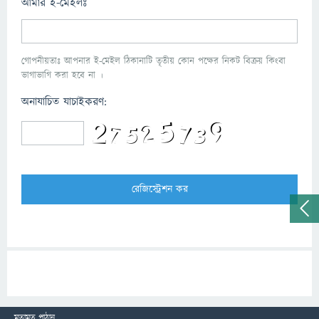
আমার ই-মেইলঃ
গোপনীয়তাঃ আপনার ই-মেইল ঠিকানাটি তৃতীয় কোন পক্ষের নিকট বিক্রয় কিংবা
ভাগাভাগি করা হবে না ।
অনাযাচিত যাচাইকরণ:
মতামত পাঠান