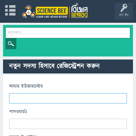
লগ ইন
নতুন সদস্য হিসাবে রেজিস্ট্রেশন করুন
আমার ইউজারনেইম
পাসওয়ার্ডঃ