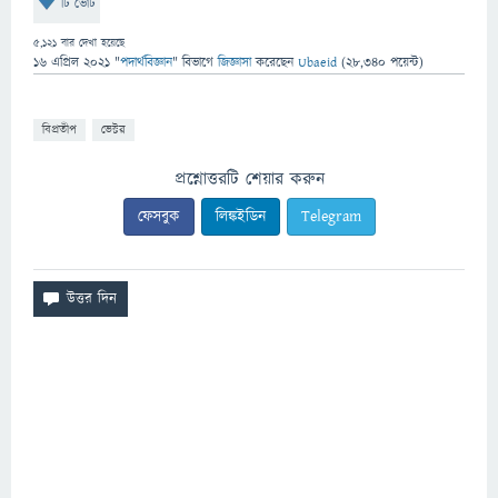
টি ভোট
5,121
বার দেখা হয়েছে
16 এপ্রিল 2021
"
পদার্থবিজ্ঞান
" বিভাগে
জিজ্ঞাসা
করেছেন
Ubaeid
(
28,340
পয়েন্ট)
বিপ্রতীপ
ভেক্টর
প্রশ্নোত্তরটি শেয়ার করুন
ফেসবুক
লিঙ্কইডিন
Telegram