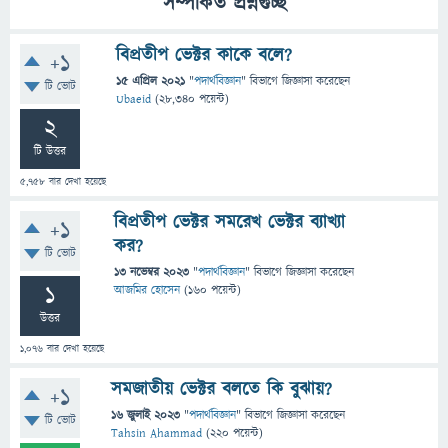
সম্পর্কিত প্রশ্নগুচ্ছ
বিপ্রতীপ ভেক্টর কাকে বলে?
+1
15 এপ্রিল 2021
"
পদার্থবিজ্ঞান
" বিভাগে
জিজ্ঞাসা
করেছেন
টি ভোট
Ubaeid
(
28,340
পয়েন্ট)
2
টি উত্তর
5,758
বার দেখা হয়েছে
বিপ্রতীপ ভেক্টর সমরেখ ভেক্টর ব্যাখ্যা
+1
কর?
টি ভোট
13 নভেম্বর 2023
"
পদার্থবিজ্ঞান
" বিভাগে
জিজ্ঞাসা
করেছেন
1
আজমির হোসেন
(
160
পয়েন্ট)
উত্তর
1,076
বার দেখা হয়েছে
সমজাতীয় ভেক্টর বলতে কি বুঝায়?
+1
16 জুলাই 2023
"
পদার্থবিজ্ঞান
" বিভাগে
জিজ্ঞাসা
করেছেন
টি ভোট
Tahsin Ahammad
(
220
পয়েন্ট)