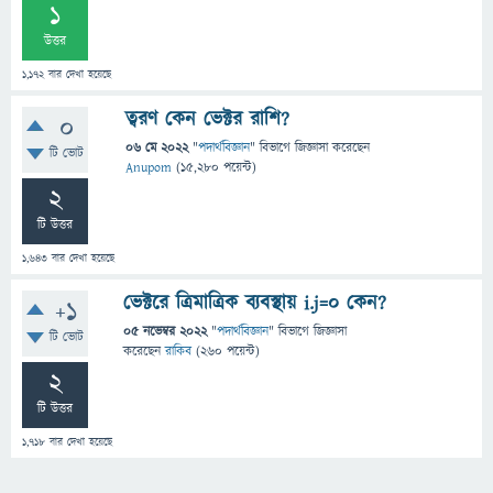
1
উত্তর
1,172
বার দেখা হয়েছে
ত্বরণ কেন ভেক্টর রাশি?
0
06 মে 2022
"
পদার্থবিজ্ঞান
" বিভাগে
জিজ্ঞাসা
করেছেন
টি ভোট
Anupom
(
15,280
পয়েন্ট)
2
টি উত্তর
1,643
বার দেখা হয়েছে
ভেক্টরে ত্রিমাত্রিক ব্যবস্থায় i.j=0 কেন?
+1
05 নভেম্বর 2022
"
পদার্থবিজ্ঞান
" বিভাগে
জিজ্ঞাসা
টি ভোট
করেছেন
রাকিব
(
260
পয়েন্ট)
2
টি উত্তর
1,718
বার দেখা হয়েছে