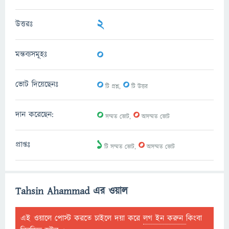
2
উত্তরঃ
0
মন্তব্যসমূহঃ
0
0
ভোট দিয়েছেনঃ
টি প্রশ্ন,
টি উত্তর
0
0
দান করেছেন:
সম্মত ভোট,
অসম্মত ভোট
1
0
প্রাপ্তঃ
টি সম্মত ভোট,
অসম্মত ভোট
Tahsin Ahammad এর ওয়াল
এই ওয়ালে পোস্ট করতে চাইলে দয়া করে
লগ ইন করুন
কিংবা