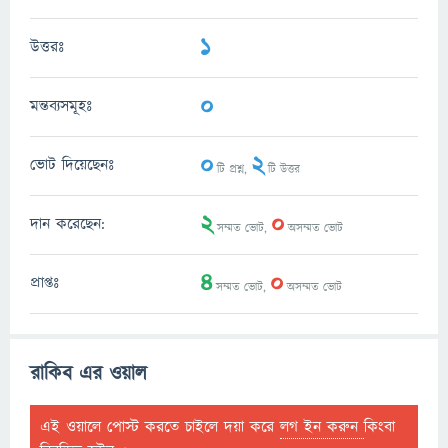
1
উত্তরঃ
0
মন্তব্যসমূহঃ
0
2
ভোট দিয়েছেনঃ
টি প্রশ্ন,
টি উত্তর
2
0
দান করেছেন:
সম্মত ভোট,
অসম্মত ভোট
4
0
প্রাপ্তঃ
সম্মত ভোট,
অসম্মত ভোট
রাকিব এর ওয়াল
এই ওয়ালে পোস্ট করতে চাইলে দয়া করে
লগ ইন করুন
কিংবা