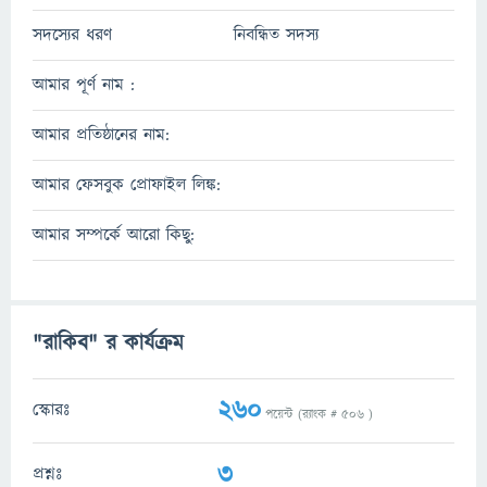
সদস্যের ধরণ
নিবন্ধিত সদস্য
আমার পূর্ণ নাম :
আমার প্রতিষ্ঠানের নাম:
আমার ফেসবুক প্রোফাইল লিঙ্ক:
আমার সম্পর্কে আরো কিছু:
"রাকিব" র কার্যক্রম
260
স্কোরঃ
পয়েন্ট (র‌্যাংক #
506
)
3
প্রশ্নঃ