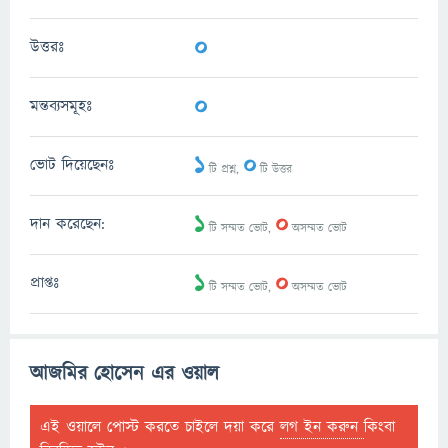
0
উত্তরঃ
0
মন্তব্যসমূহঃ
1
0
ভোট দিয়েছেনঃ
টি প্রশ্ন,
টি উত্তর
1
0
দান করেছেন:
টি সম্মত ভোট,
অসম্মত ভোট
1
0
প্রাপ্তঃ
টি সম্মত ভোট,
অসম্মত ভোট
আজমির হোসেন এর ওয়াল
এই ওয়ালে পোস্ট করতে চাইলে দয়া করে
লগ ইন করুন
কিংবা