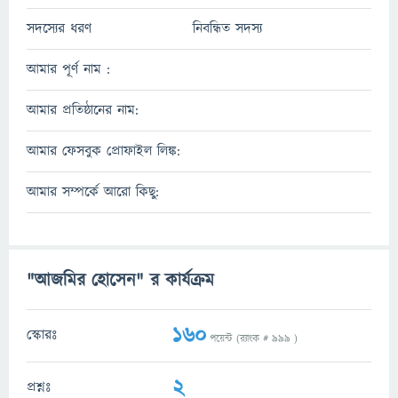
সদস্যের ধরণ
নিবন্ধিত সদস্য
আমার পূর্ণ নাম :
আমার প্রতিষ্ঠানের নাম:
আমার ফেসবুক প্রোফাইল লিঙ্ক:
আমার সম্পর্কে আরো কিছু:
"আজমির হোসেন" র কার্যক্রম
160
স্কোরঃ
পয়েন্ট (র‌্যাংক #
999
)
2
প্রশ্নঃ