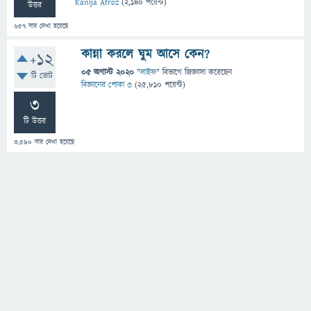
Kanija Afroz
(
2,140
পয়েন্ট)
উত্তর
657
বার দেখা হয়েছে
কান্না করলে ঘুম আসে কেন?
+12
05 অগাস্ট 2020
"
লাইফ
" বিভাগে
জিজ্ঞাসা
করেছেন
টি ভোট
বিজ্ঞানের পোকা ৩
(
25,810
পয়েন্ট)
3
টি উত্তর
3,590
বার দেখা হয়েছে