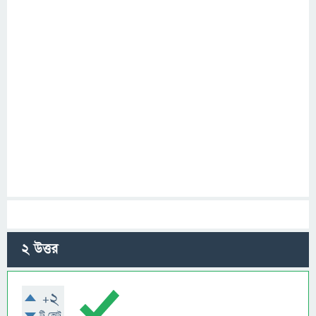
2
উত্তর
+2
টি ভোট