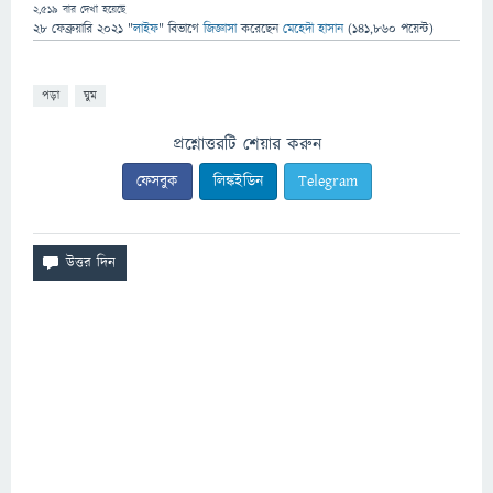
2,519
বার দেখা হয়েছে
28 ফেব্রুয়ারি 2021
"
লাইফ
" বিভাগে
জিজ্ঞাসা
করেছেন
মেহেদী হাসান
(
141,860
পয়েন্ট)
পড়া
ঘুম
প্রশ্নোত্তরটি শেয়ার করুন
ফেসবুক
লিঙ্কইডিন
Telegram