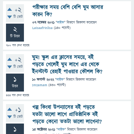
পরীক্ষার সময় বেশি বেশি ঘুম আসার
+2
কারন কি?
টি ভোট
07 নভেম্বর 2021
"
লাইফ
" বিভাগে
জিজ্ঞাসা
করেছেন
2
Laisaafrinlisa
(
140
পয়েন্ট)
টি উত্তর
780
বার দেখা হয়েছে
ঘুম! স্কুল এর ক্লাসের সময়ে, বই
+2
পড়তে গেলেই ঘুম লাগে এর থেকে
টি ভোট
ইনস্টান্ট রেহাই পাওয়ার কৌশল কি?
1
10 অগাস্ট 2022
"
লাইফ
" বিভাগে
জিজ্ঞাসা
করেছেন
Imzamam
(
430
পয়েন্ট)
উত্তর
434
বার দেখা হয়েছে
গল্প কিংবা উপন্যাসের বই পড়তে
+1
যতটা ভালো লাগে প্রাতিষ্ঠানিক বই
টি ভোট
পড়তে কেনো ততটা ভালো লাগেনা?
1
15 অক্টোবর 2021
"
লাইফ
" বিভাগে
জিজ্ঞাসা
করেছেন