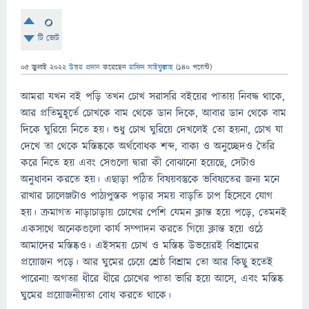
0
টি ভোট
05 জুলাই 2022
উত্তর প্রদান
করেছেন
রাফিদ সাইফুল্লাহ
(
140
পয়েন্ট)
আমরা যখন বই পড়ি তখন চোখ সরাসরি বইয়ের পাতায় নিবদ্ধ থাকে,
আর প্রতিমুহূর্তে চোখকে বাম থেকে ডান দিকে, আবার ডান থেকে বাম
দিকে ঘুরিয়ে নিতে হয়। শুধু চোখ ঘুরিয়ে দেখলেই তো হয়না, চোখ যা
দেখে তা থেকে মস্তিষ্ককে অর্থবোধক শব্দ, বাক্য ও অনুচ্ছেদও তৈরি
করে নিতে হয় এবং সেগুলো দ্বারা কী বোঝানো হয়েছে, সেটাও
অনুধাবন করতে হয়। এছাড়া পঠিত বিষয়বস্তুকে ভবিষ্যতের জন্য মনে
রাখার চ্যালেঞ্জটাও পাঠ্যপুস্তক পড়ার সময় বাড়তি চাপ হিসেবে যোগ
হয়। ক্রমাগত নাড়াচাড়ায় চোখের পেশি যেমন ক্লান্ত হয়ে পড়ে, তেমনই
একসাথে অনেকগুলো কার্য সম্পাদন করতে গিয়ে ক্লান্ত হয়ে ওঠে
আমাদের মস্তিষ্কও। এইসময় চোখ ও মস্তিষ্ক উভয়েরই বিশ্রামের
প্রয়োজন পড়ে। আর ঘুমের চেয়ে শ্রেষ্ঠ বিশ্রাম তো আর কিছু হতেই
পারেনা! অগত্যা ধীরে ধীরে চোখের পাতা ভারি হয়ে আসে, এবং মস্তিষ্ক
ঘুমের প্রয়োজনীয়তা বোধ করতে থাকে।