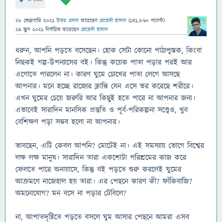
28 ফেব্রুয়ারি 2021
উত্তর প্রদান
করেছেন
মেহেদী হাসান
(
141,860
পয়েন্ট)
29 জুন 2021
নির্বাচিত
করেছেন
মেহেদী হাসান
ধরুন, আপনি পড়তে বসেছেন। হোক সেটা কোনো পাঠ্যপুস্তক, কিংবা
নিছকই গল্প-উপন্যাসের বই। কিন্তু কয়েক পাতা পড়ার পরই আর
এগোতে পারলেন না। কারণ ঘুমে চোখের পাতা লেগে আসছে
আপনার। মনে হচ্ছে রাজ্যের ক্লান্তি যেন এসে ভর করেছে শরীরে।
এখন ঘুমের চেয়ে জরুরি আর কিছুই হতে পারে না আপনার জন্য।
এভাবেই সারাদিন মানসিক প্রস্তুতি ও পূর্ব-পরিকল্পনা সত্ত্বেও, খুব
বেশিক্ষণ পড়া সম্ভব হলো না আপনার।
ভাবছেন, এটি কেবল আপনি? মোটেই না। এই সমস্যায় ভোগে বিশ্বের
লক্ষ লক্ষ মানুষ। সারাদিন তারা একশোটা পরিশ্রমের কাজ করে
ফেলতে পারে অনায়াসে, কিন্তু বই পড়তে শুরু করলেই ঘুমের
আক্রমণে নাজেহাল হয় তারা। এর পেছনে কারণ কী? ফাঁকিবাজি?
অমনোযোগ? মন বসে না পড়ার টেবিলে?
না, আপাতদৃষ্টিতে পড়তে বসলে ঘুম আসার পেছনে আমরা এসব