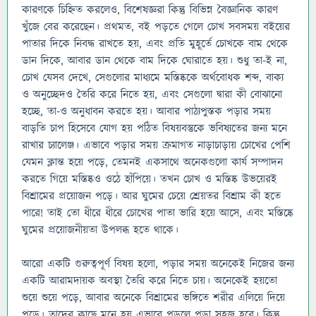
কারণকে চিহ্নিত করলেও, বিশেষজ্ঞরা কিন্তু বিভিন্ন বৈজ্ঞানিক কারণ
খুঁজে বের করেছেন। প্রথমত, বই পড়তে গেলে চোখ সবসময় বইয়ের
পাতার দিকে নিবদ্ধ রাখতে হয়, এবং প্রতি মুহূর্তে চোখকে বাম থেকে
ডান দিকে, আবার ডান থেকে বাম দিকে ঘোরাতে হয়। শুধু তা-ই না,
চোখ যেসব দেখে, সেগুলোর মাধ্যমে মস্তিষ্ককে অর্থবোধক শব্দ, বাক্য
ও অনুচ্ছেদও তৈরি করে নিতে হয়, এবং সেগুলো দ্বারা কী বোঝানো
হচ্ছে, তা-ও অনুধাবন করতে হয়। আবার পাঠ্যপুস্তক পড়ার সময়
বাড়তি চাপ হিসেবে যোগ হয় পঠিত বিষয়বস্তুকে ভবিষ্যতের জন্য মনে
রাখার চ্যালেঞ্জ। এভাবে পড়ার সময় ক্রমাগত নাড়াচাড়ায় চোখের পেশি
যেমন ক্লান্ত হয়ে পড়ে, তেমনই একসাথে অনেকগুলো কার্য সম্পাদন
করতে গিয়ে মস্তিষ্কও ওঠে হাঁপিয়ে। তখন চোখ ও মস্তিষ্ক উভয়েরই
বিশ্রামের প্রয়োজন পড়ে। আর ঘুমের চেয়ে শ্রেয়তর বিশ্রাম কী হতে
পারে! তাই তো ধীরে ধীরে চোখের পাতা ভারি হয়ে আসে, এবং মস্তিষ্কে
ঘুমের প্রয়োজনীয়তা উপলব্ধ হতে থাকে।
আরো একটি গুরুত্বপূর্ণ বিষয় হলো, পড়ার সময় অনেকেই নিজের জন্য
একটি আরামদায়ক অবস্থা তৈরি করে নিতে চায়। অনেকেই হয়তো
শুয়ে শুয়ে পড়ে, আবার অনেকে বিশ্রামের ভঙ্গিতে শরীর এলিয়ে দিয়ে
পড়ে। তাদের কাছে মনে হয় এভাবে পড়লে পড়া সহজ হবে। কিন্তু