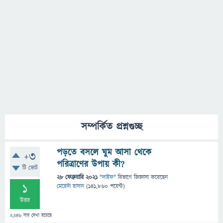
সম্পর্কিত প্রশ্নগুচ্ছ
পড়তে বসলে ঘুম আসা থেকে
+3
পরিত্রাণের উপায় কী?
টি ভোট
28 ফেব্রুয়ারি 2021
"
লাইফ
" বিভাগে
জিজ্ঞাসা
করেছেন
1
মেহেদী হাসান
(
141,860
পয়েন্ট)
উত্তর
2,246
বার দেখা হয়েছে