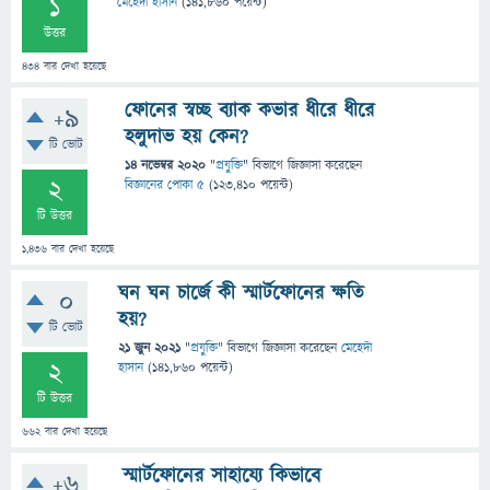
1
মেহেদী হাসান
(
141,860
পয়েন্ট)
উত্তর
434
বার দেখা হয়েছে
ফোনের স্বচ্ছ ব্যাক কভার ধীরে ধীরে
+9
হলুদাভ হয় কেন?
টি ভোট
14 নভেম্বর 2020
"
প্রযুক্তি
" বিভাগে
জিজ্ঞাসা
করেছেন
2
বিজ্ঞানের পোকা ৫
(
123,410
পয়েন্ট)
টি উত্তর
1,436
বার দেখা হয়েছে
ঘন ঘন চার্জে কী স্মার্টফোনের ক্ষতি
0
হয়?
টি ভোট
21 জুন 2021
"
প্রযুক্তি
" বিভাগে
জিজ্ঞাসা
করেছেন
মেহেদী
2
হাসান
(
141,860
পয়েন্ট)
টি উত্তর
662
বার দেখা হয়েছে
স্মার্টফোনের সাহায্যে কিভাবে
+6