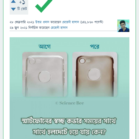
+1
টি ভোট
28 ফেব্রুয়ারি 2021
উত্তর প্রদান
করেছেন
মেহেদী হাসান
(
141,860
পয়েন্ট)
29 জুন 2021
নির্বাচিত
করেছেন
মেহেদী হাসান