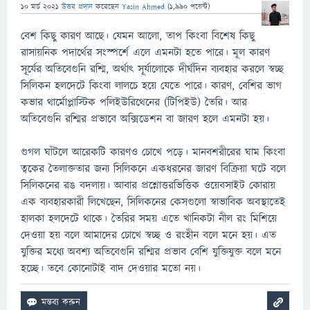
10 মার্চ 2021
উত্তর প্রদান
করেছেন
Yasin Ahmed
(
1,990
পয়েন্ট)
বেশ কিছু কারণ আছে। যেমন আলো, তাপ কিংবা বিশেষ কিছু
রাসায়নিক পদার্থের সংস্পর্শে এলে এমনটা হতে পারে। মূল কারণ
সূর্যের অতিবেগুনি রশ্মি, অর্থাৎ সূর্যালোকে দীর্ঘদিন ব্যবহার করলে স্বচ্ছ
সিলিকন হলদেটে কিংবা লালচে হয়ে যেতে পারে। কারণ, বেশির ভাগ
কভার থার্মোপ্লাস্টিক পলিইউরিথেনের (টিপিইউ) তৈরি। আর
অতিবেগুনি রশ্মির প্রভাবে অক্সিডেশন বা জারণ হলে এমনটা হয়।
গুগল ঘাঁটলে আরেকটি কারণও চোখে পড়ে। মানবশরীরের ঘাম কিংবা
ত্বকের তৈলাক্ততার জন্য সিলিকনে একধরনের জারণ বিক্রিয়া ঘটে বলে
সিলিকনের রঙ বদলায়। আবার প্রশ্নোত্তরভিত্তিক ওয়েবসাইট কোরায়
এক ব্যবহারকারী লিখেছেন, সিলিকনের কেসগুলো স্বাভাবিক অবস্থাতেই
হালকা হলদেটে থাকে। তৈরির সময় এতে খানিকটা নীল রং মিশিয়ে
দেওয়া হয় বলে আমাদের চোখে স্বচ্ছ ও রংহীন বলে মনে হয়। এত
যুক্তির মধ্যে অবশ্য অতিবেগুনি রশ্মির প্রভাব বেশি যুক্তিযুক্ত বলে মনে
হচ্ছে। তবে কোনোটাই বাদ দেওয়ার মতো নয়।