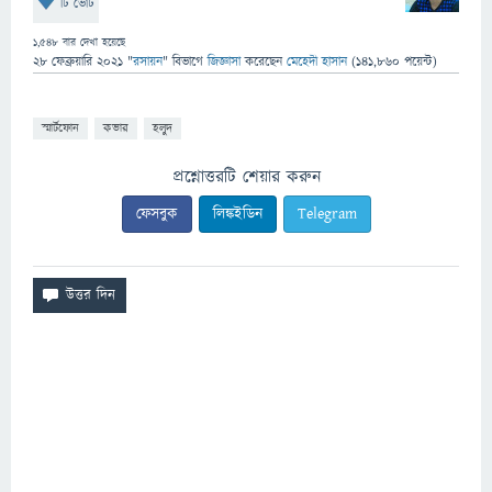
টি ভোট
1,548
বার দেখা হয়েছে
28 ফেব্রুয়ারি 2021
"
রসায়ন
" বিভাগে
জিজ্ঞাসা
করেছেন
মেহেদী হাসান
(
141,860
পয়েন্ট)
স্মার্টফোন
কভার
হলুদ
প্রশ্নোত্তরটি শেয়ার করুন
ফেসবুক
লিঙ্কইডিন
Telegram