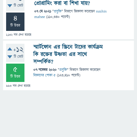
প্রোগ্রামিং করা বা শিখা যায়?
টি ভোট
07 মে 2021
"
প্রযুক্তি
" বিভাগে
জিজ্ঞাসা
করেছেন
noshin
4
mahee
(
110,340
পয়েন্ট)
টি উত্তর
1,132
বার দেখা হয়েছে
স্মার্টফোন এর স্ক্রিনে টাচের কার্যক্রম
+12
কি রক্তের উষ্ণতা এর সাথে
টি ভোট
সম্পর্কিত?
5
07 নভেম্বর 2020
"
প্রযুক্তি
" বিভাগে
জিজ্ঞাসা
করেছেন
বিজ্ঞানের পোকা ৫
(
123,410
পয়েন্ট)
টি উত্তর
993
বার দেখা হয়েছে