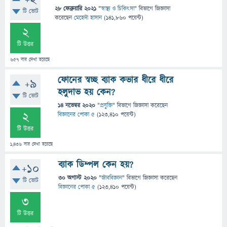
+2
28 ফেব্রুয়ারি 2021
"
স্বাস্থ্য ও চিকিৎসা
" বিভাগে
জিজ্ঞাসা
টি ভোট
করেছেন
মেহেদী হাসান
(
141,860
পয়েন্ট)
2
টি উত্তর
657
বার দেখা হয়েছে
ফোনের স্বচ্ছ ব্যাক কভার ধীরে ধীরে
+9
হলুদাভ হয় কেন?
টি ভোট
14 নভেম্বর 2020
"
প্রযুক্তি
" বিভাগে
জিজ্ঞাসা
করেছেন
2
বিজ্ঞানের পোকা ৫
(
123,410
পয়েন্ট)
টি উত্তর
1,436
বার দেখা হয়েছে
ব্যাক ডিম্পল কেন হয়?
+10
30 অগাস্ট 2020
"
জীববিজ্ঞান
" বিভাগে
জিজ্ঞাসা
করেছেন
টি ভোট
বিজ্ঞানের পোকা ৫
(
123,410
পয়েন্ট)
3
টি উত্তর