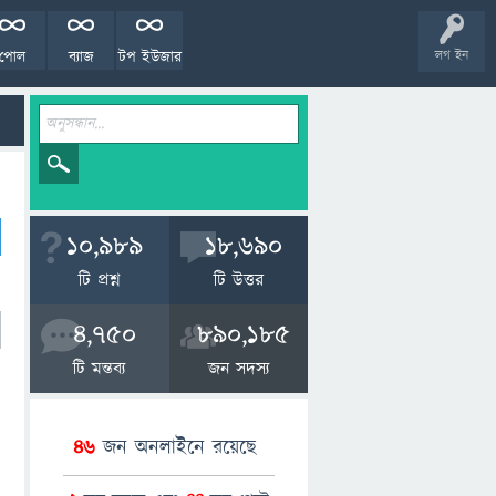
পোল
ব্যাজ
টপ ইউজার
লগ ইন
10,989
18,690
টি প্রশ্ন
টি উত্তর
4,750
890,185
টি মন্তব্য
জন সদস্য
46
জন অনলাইনে রয়েছে