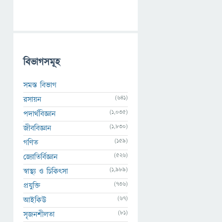
বিভাগসমূহ
সমস্ত বিভাগ
(641)
রসায়ন
(1,035)
পদার্থবিজ্ঞান
(1,830)
জীববিজ্ঞান
(159)
গণিত
(526)
জ্যোতির্বিজ্ঞান
(1,989)
স্বাস্থ্য ও চিকিৎসা
(736)
প্রযুক্তি
(67)
আইকিউ
(81)
সৃজনশীলতা