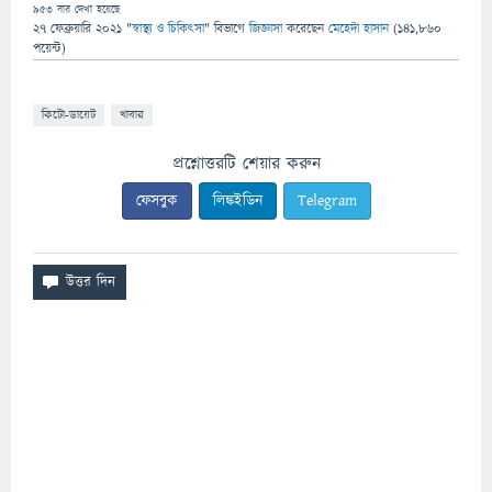
953
বার দেখা হয়েছে
27 ফেব্রুয়ারি 2021
"
স্বাস্থ্য ও চিকিৎসা
" বিভাগে
জিজ্ঞাসা
করেছেন
মেহেদী হাসান
(
141,860
পয়েন্ট)
কিটো-ডায়েট
খাবার
প্রশ্নোত্তরটি শেয়ার করুন
ফেসবুক
লিঙ্কইডিন
Telegram