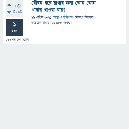
যৌবন ধরে রাখার জন্য কোন কোন
+3
খাবার খাওয়া যায়?
টি ভোট
16 এপ্রিল 2021
"
স্বাস্থ্য ও চিকিৎসা
" বিভাগে
জিজ্ঞাসা
1
করেছেন
হায়াত
(
20,400
পয়েন্ট)
উত্তর
556
বার দেখা হয়েছে