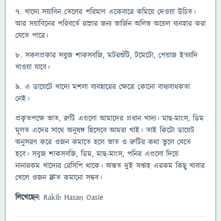
৭. খাদ্যে সয়াবিন তেলের পরিমাণ একেবারে কমিয়ে দেওয়া উচিত।
আর সয়াবিনের পরিবর্তে রান্নার জন্য ভার্জিন অলিভ অয়েল ব্যবহার করা
যেতে পারে।
৮. সকলপ্রকার সবুজ শাকসবজি, মটরশুঁটি, টমেটো, পেয়াজ ইত্যাদি
খাওয়া যাবে।
৯. এ ডায়েটে খাদ্যে মশলা ব্যবহারের ক্ষেত্রে কোনো বাধ্যবাধকতা
নেই।
প্রকৃতপক্ষে ভাত, রুটি এগুলো আমাদের প্রধান খাদ্য। মাছ-মাংস, ডিম
মূলত এদের সাথে অনুষঙ্গ হিসেবে আমরা খাই। তাই কিটো ডায়েট
অনুসরণ করে ওজন কমাতে হলে ভাত ও রুটির কথা ভুলে যেতে
হবে। সবুজ শাকসবজি, ডিম, মাছ-মাংস, পনির এগুলো দিয়ে
নানারকম খাদ্যের রেসিপি থাকে। অন্তত দুই সপ্তাহ এরকম কিছু খাবার
খেলে ওজন দ্রুত কমানো সম্ভব।
লিখেছেন
: Rakib Hasan Oasie