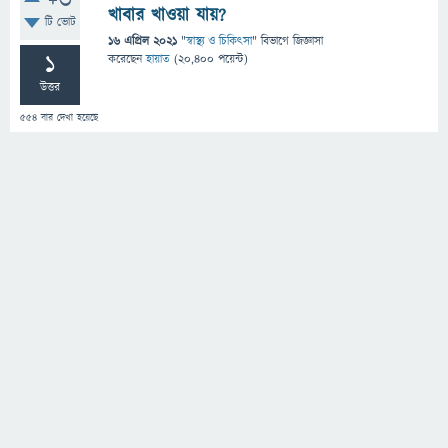
+3
খাবার খাওয়া যায়?
টি ভোট
16 এপ্রিল 2021
"
স্বাস্থ্য ও চিকিৎসা
" বিভাগে
জিজ্ঞাসা
1
করেছেন
হায়াত
(
20,400
পয়েন্ট)
উত্তর
554
বার দেখা হয়েছে