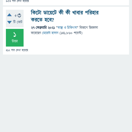
954
বার দেখা হয়েছে
কিটো ডায়েটে কী কী খাবার পরিহার
+3
করতে হবে?
টি ভোট
27 ফেব্রুয়ারি 2021
"
স্বাস্থ্য ও চিকিৎসা
" বিভাগে
জিজ্ঞাসা
1
করেছেন
মেহেদী হাসান
(
141,860
পয়েন্ট)
উত্তর
412
বার দেখা হয়েছে