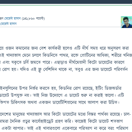
ছেন
মেহেদী হাসান
(
141,860
পয়েন্ট)
ন
মেহেদী হাসান
সময়ে ওজন কমানোর জন্য বেশ কার্যকরী হলেও এটি দীর্ঘ সময় ধরে অনুসরণ করা
 খাদ্যাভাস মেনে চললে কিডনিতে পাথর, রক্তে প্রোটিনের আধিক্য, শরীরে খনি
 এবং যকৃতে চর্বি জমতে পারে। এছাড়াও দীর্ঘমেয়াদী কিটো ডায়েটের কারণে
ষ রোগ হয়। যদিও এই ফ্লু বেশিদিন থাকে না, তবুও এর জন্য ডায়েটে পরিবর্তন
 ইনসুলিনের উপর নির্ভর করতে হয়, কিডনির রোগ রয়েছে, ইটিং ডিজঅর্ডার
ডায়েট উপযুক্ত নয়। তাই নিজ উদ্যোগে এ ডায়েট শুরু না করাই ভালো। এটি
যক্তিগত চিকিৎসক অথবা একজন ডায়েটিশিয়ানের সাথে আলাপ করা উচিত।
েশের মানুষের খাদ্যাভ্যাস আর কিটো ডায়েটের মধ্যে বিস্তর পার্থক্য রয়েছে। চাল-
রা দৈনিক প্রচুর কার্বোহাইড্রেট গ্রহণ করি। কাজেই কিটো ডায়েট শতভাগ
একটা ব্যাপার। তাই এই খাবারগুলো একেবারে পরিত্যাগ না করে বরং পরিমাণ