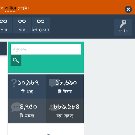
ারিত
এখানে
দেখুন।
পোল
ব্যাজ
টপ ইউজার
লগ ইন
10,987
18,690
টি প্রশ্ন
টি উত্তর
4,750
889,984
টি মন্তব্য
জন সদস্য