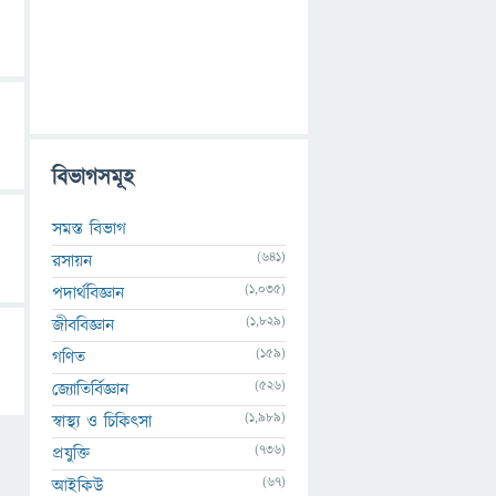
বিভাগসমূহ
সমস্ত বিভাগ
(641)
রসায়ন
(1,035)
পদার্থবিজ্ঞান
(1,829)
জীববিজ্ঞান
(159)
গণিত
(526)
জ্যোতির্বিজ্ঞান
(1,989)
স্বাস্থ্য ও চিকিৎসা
(736)
প্রযুক্তি
(67)
আইকিউ