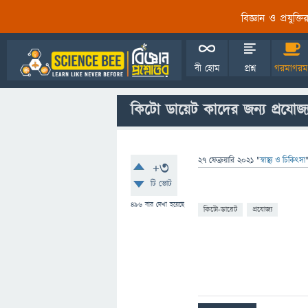
বিজ্ঞান ও প্রযুক্
বী হোম
প্রশ্ন
গরমাগরম
কিটো ডায়েট কাদের জন্য প্রযোজ্
27 ফেব্রুয়ারি 2021
"
স্বাস্থ্য ও চিকিৎসা
+3
টি ভোট
496
বার দেখা হয়েছে
কিটো-ডায়েট
প্রযোজ্য