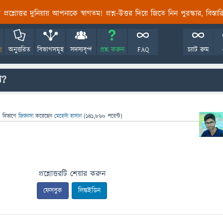
তির প্রশ্নোত্তর দুনিয়ায় আপনাকে স্বাগতম! প্রশ্ন-উত্তর দিয়ে জিতে নিন পুরস্কার, বিস্ত
!
অনুত্তরিত
বিভাগসমূহ
সদস্যবৃন্দ
প্রশ্ন করুন
FAQ
চ্যাট রুম
য?
" বিভাগে
জিজ্ঞাসা
করেছেন
মেহেদী হাসান
(
141,860
পয়েন্ট)
প্রশ্নোত্তরটি শেয়ার করুন
ফেসবুক
লিঙ্কইডিন