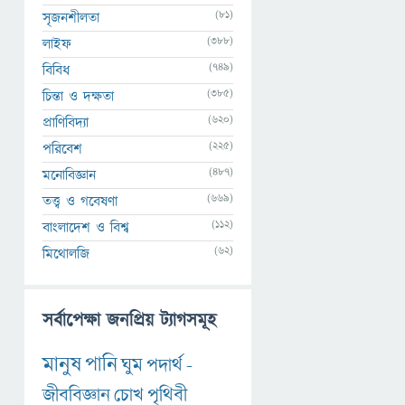
(81)
সৃজনশীলতা
(388)
লাইফ
(749)
বিবিধ
(385)
চিন্তা ও দক্ষতা
(620)
প্রাণিবিদ্যা
(225)
পরিবেশ
(487)
মনোবিজ্ঞান
(669)
তত্ত্ব ও গবেষণা
(112)
বাংলাদেশ ও বিশ্ব
(62)
মিথোলজি
সর্বাপেক্ষা জনপ্রিয় ট্যাগসমূহ
মানুষ
পানি
ঘুম
পদার্থ
-
জীববিজ্ঞান
চোখ
পৃথিবী