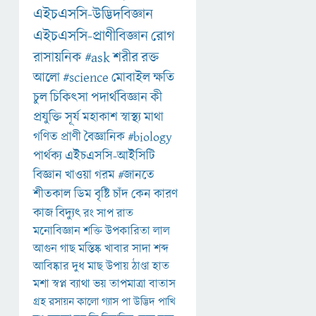
এইচএসসি-উদ্ভিদবিজ্ঞান
এইচএসসি-প্রাণীবিজ্ঞান
রোগ
রাসায়নিক
#ask
শরীর
রক্ত
আলো
#science
মোবাইল
ক্ষতি
চুল
চিকিৎসা
পদার্থবিজ্ঞান
কী
প্রযুক্তি
সূর্য
মহাকাশ
স্বাস্থ্য
মাথা
গণিত
প্রাণী
বৈজ্ঞানিক
#biology
পার্থক্য
এইচএসসি-আইসিটি
বিজ্ঞান
খাওয়া
গরম
#জানতে
শীতকাল
ডিম
বৃষ্টি
চাঁদ
কেন
কারণ
কাজ
বিদ্যুৎ
রং
সাপ
রাত
মনোবিজ্ঞান
শক্তি
উপকারিতা
লাল
আগুন
গাছ
মস্তিষ্ক
খাবার
সাদা
শব্দ
আবিষ্কার
দুধ
মাছ
উপায়
ঠাণ্ডা
হাত
মশা
স্বপ্ন
ব্যাথা
ভয়
তাপমাত্রা
বাতাস
গ্রহ
রসায়ন
কালো
গ্যাস
পা
উদ্ভিদ
পাখি