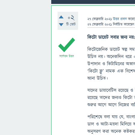
+2
27 ফেব্রুয়ারি 2021
উত্তর প্রদান
করে
টি ভোট
27 ফেব্রুয়ারি 2021
নির্বাচিত
করেছে
কিটো
ডায়েট
সবার
জন্য
নয়:
কিটোজেনিক ডায়েট স্বল্প 
উচিত নয়। অনেকদিন ধরে এই
সর্বোত্তম উত্তর
উপাদান ও ভিটামিনের অভাব
‘কিটো ফ্লু’ নামক এক বিশে
আনা উচিত।
যাদের ডায়াবেটিস রয়েছে ও
রয়েছে তাদের জন্যও কিটো 
শুরুর আগে আগে নিজের ব্
পরিশেষে বলা যায় যে, বাংলাদ
ডাল ও আটা-ময়দা মিলিয়ে আম
অনুসরণ করা অনেক কষ্টকর 