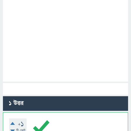
1
উত্তর
+1
টি ভোট