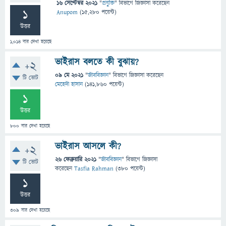
16 সেপ্টেম্বর 2021
"
প্রযুক্তি
" বিভাগে
জিজ্ঞাসা
করেছেন
1
Anupom
(
15,280
পয়েন্ট)
উত্তর
1,014
বার দেখা হয়েছে
ভাইরাস বলতে কী বুঝায়?
+2
09 মে 2021
"
জীববিজ্ঞান
" বিভাগে
জিজ্ঞাসা
করেছেন
টি ভোট
মেহেদী হাসান
(
141,860
পয়েন্ট)
1
উত্তর
800
বার দেখা হয়েছে
ভাইরাস আসলে কী?
+2
26 ফেব্রুয়ারি 2021
"
জীববিজ্ঞান
" বিভাগে
জিজ্ঞাসা
টি ভোট
করেছেন
Tasfia Rahman
(
380
পয়েন্ট)
1
উত্তর
309
বার দেখা হয়েছে