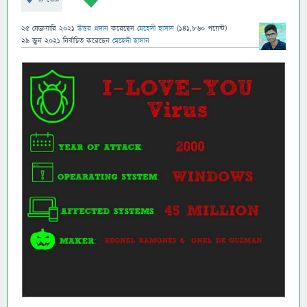
25 ফেব্রুয়ারি 2021
উত্তর প্রদান
করেছেন
মেহেদী হাসান
(
141,860
পয়েন্ট)
29 জুন 2021
নির্বাচিত
করেছেন
মেহেদী হাসান