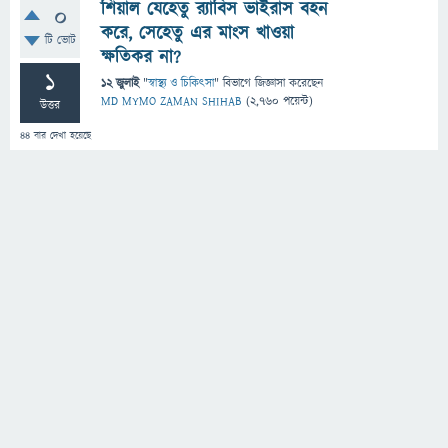
শিয়াল যেহেতু র‍্যাবিস ভাইরাস বহন
0
করে, সেহেতু এর মাংস খাওয়া
টি ভোট
ক্ষতিকর না?
1
12 জুলাই
"
স্বাস্থ্য ও চিকিৎসা
" বিভাগে
জিজ্ঞাসা
করেছেন
MD MYMO ZAMAN SHIHAB
(
2,760
পয়েন্ট)
উত্তর
44
বার দেখা হয়েছে