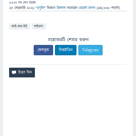
3,533
বার দেখা হয়েছে
25 ফেব্রুয়ারি 2021
"
প্রযুক্তি
" বিভাগে
জিজ্ঞাসা
করেছেন
মেহেদী হাসান
(
141,860
পয়েন্ট)
আই-লাভ-ইউ
ভাইরাস
প্রশ্নোত্তরটি শেয়ার করুন
ফেসবুক
লিঙ্কইডিন
Telegram