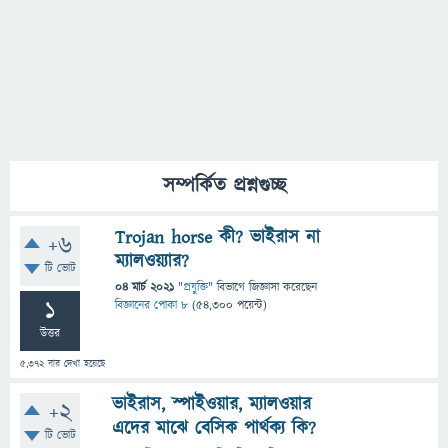
সম্পর্কিত প্রশ্নগুচ্ছ
Trojan horse কী? ভাইরাস না
+6
ম্যালওয়্যার?
টি ভোট
04 মার্চ 2021
"
প্রযুক্তি
" বিভাগে
জিজ্ঞাসা
করেছেন
1
বিজ্ঞানের পোকা ৮
(
54,300
পয়েন্ট)
উত্তর
5,372
বার দেখা হয়েছে
ভাইরাস, স্পাইওয়ার, ম্যালওয়ার
+2
এদের মাঝে বেসিক পার্থক্য কি?
টি ভোট