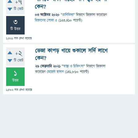
+7
কেন?
টি ভোট
03 অক্টোবর 2020
"
প্রাণিবিদ্যা
" বিভাগে
জিজ্ঞাসা
করেছেন
3
বিজ্ঞানের পোকা ৫
(
123,410
পয়েন্ট)
টি উত্তর
1,361
বার দেখা হয়েছে
ভেজা কাপড় গায়ে শুকালে সর্দি লাগে
+2
কেন?
টি ভোট
26 ফেব্রুয়ারি 2021
"
স্বাস্থ্য ও চিকিৎসা
" বিভাগে
জিজ্ঞাসা
1
করেছেন
মেহেদী হাসান
(
141,860
পয়েন্ট)
উত্তর
1,582
বার দেখা হয়েছে