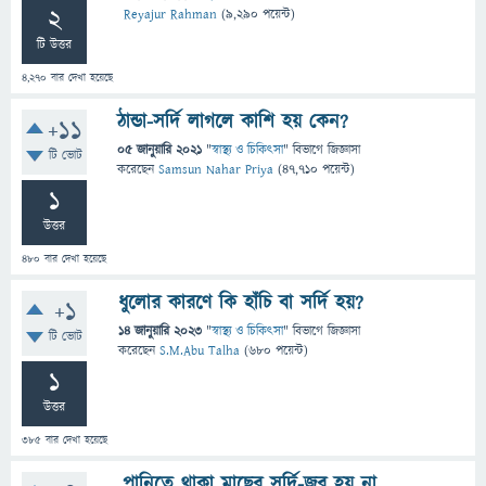
2
Reyajur Rahman
(
9,290
পয়েন্ট)
টি উত্তর
4,270
বার দেখা হয়েছে
ঠান্ডা-সর্দি লাগলে কাশি হয় কেন?
+11
05 জানুয়ারি 2021
"
স্বাস্থ্য ও চিকিৎসা
" বিভাগে
জিজ্ঞাসা
টি ভোট
করেছেন
Samsun Nahar Priya
(
47,710
পয়েন্ট)
1
উত্তর
480
বার দেখা হয়েছে
ধুলোর কারণে কি হাঁচি বা সর্দি হয়?
+1
14 জানুয়ারি 2023
"
স্বাস্থ্য ও চিকিৎসা
" বিভাগে
জিজ্ঞাসা
টি ভোট
করেছেন
S.M.Abu Talha
(
680
পয়েন্ট)
1
উত্তর
385
বার দেখা হয়েছে
পানিতে থাকা মাছের সর্দি-জ্বর হয় না