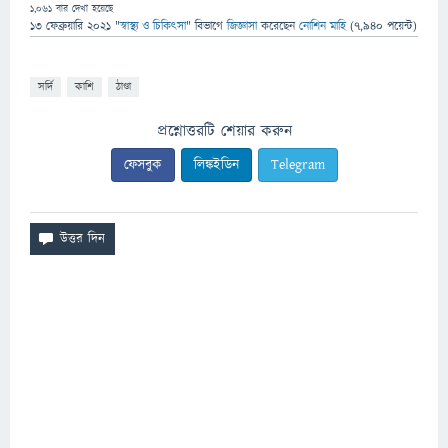
1,061
বার দেখা হয়েছে
13 ফেব্রুয়ারি 2021
"
স্বাস্থ্য ও চিকিৎসা
" বিভাগে
জিজ্ঞাসা
করেছেন
নোশিন মাহি
(
7,940
পয়েন্ট)
সর্দি
কাশি
ঠাণ্ডা
প্রশ্নোত্তরটি শেয়ার করুন
ফেসবুক
লিঙ্কইডিন
Telegram