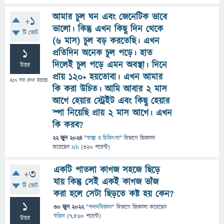
আমার চুল ঘন এবং জেনেটিক ভাবে
+1
ভালো। কিন্তু এখন কিছু দিন থেকে
টি ভোট
(৬ মাস) চুল বড় করতেছি। এখন
1
প্রতিদিন অনেক চুল পড়ে। হাত
দিলেই চুল পড়ে এমন অবস্থা। দিনে
উত্তর
প্রায় ১২০+ হয়তোবা। এখন আমার
417
বার দেখা হয়েছে
কি করা উচিত। আমি আবার ২ মাস
আগে হেয়ার স্ট্রেইট এবং কিছু হেয়ার
স্পা নিয়েছি প্রায় ২ মাস আগে। এখন
কি করব?
22 জুন 2024
"
স্বাস্থ্য ও চিকিৎসা
" বিভাগে
জিজ্ঞাসা
করেছেন
Nh
(
320
পয়েন্ট)
একটি পাতলা কাগজ সহজে ছিড়ে
+3
যায় কিন্তু সেই একই কাগজ ভাঁজ
টি ভোট
করা হলে সেটা ছিড়তে কষ্ট হয় কেন?
1
30 জুন 2022
"
পদার্থবিজ্ঞান
" বিভাগে
জিজ্ঞাসা
করেছেন
স্বপ্নিল
(
7,560
পয়েন্ট)
উত্তর