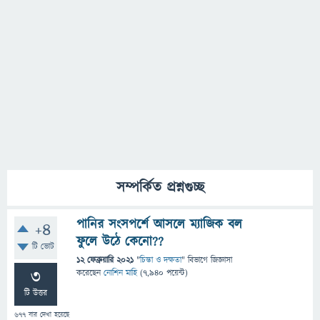
সম্পর্কিত প্রশ্নগুচ্ছ
পানির সংসপর্শে আসলে ম্যাজিক বল
+4
ফুলে উঠে কেনো??
টি ভোট
12 ফেব্রুয়ারি 2021
"
চিন্তা ও দক্ষতা
" বিভাগে
জিজ্ঞাসা
3
করেছেন
নোশিন মাহি
(
7,940
পয়েন্ট)
টি উত্তর
677
বার দেখা হয়েছে