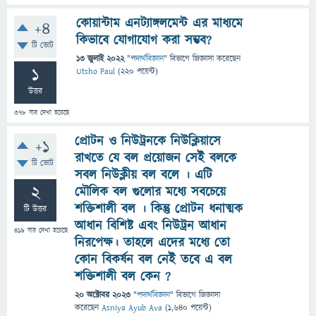
কোয়ান্টাম এনট্যাঙ্গলমেন্ট এর মাধ্যমে
+4
কিভাবে যোগাযোগ করা সম্ভব?
টি ভোট
13 জুলাই 2022
"
পদার্থবিজ্ঞান
" বিভাগে
জিজ্ঞাসা
করেছেন
1
Utsho Paul
(
220
পয়েন্ট)
উত্তর
378
বার দেখা হয়েছে
প্রোটন ও নিউট্রনকে নিউক্লিয়াসে
+1
রাখতে যে বল প্রয়োজন সেই বলকে
টি ভোট
সবল নিউক্লীয় বল বলে । এটি
2
মৌলিক বল গুলোর মধ্যে সবচেয়ে
শক্তিশালী বল । কিন্তু প্রোটন ধনাত্মক
টি উত্তর
আধান বিশিষ্ট এবং নিউট্রন আধান
419
বার দেখা হয়েছে
নিরপেক্ষ। তাহলে এদের মধ্যে তো
কোন বিকর্ষন বল নেই তবে এ বল
শক্তিশালী বল কেন ?
20 অক্টোবর 2023
"
পদার্থবিজ্ঞান
" বিভাগে
জিজ্ঞাসা
করেছেন
Asniya Ayub Ava
(
1,640
পয়েন্ট)