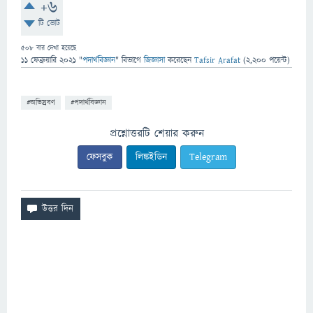
+6
টি ভোট
508
বার দেখা হয়েছে
11 ফেব্রুয়ারি 2021
"
পদার্থবিজ্ঞান
" বিভাগে
জিজ্ঞাসা
করেছেন
Tafsir Arafat
(
2,200
পয়েন্ট)
#অভিস্রবণ
#পদার্থবিজ্ঞান
প্রশ্নোত্তরটি শেয়ার করুন
ফেসবুক
লিঙ্কইডিন
Telegram