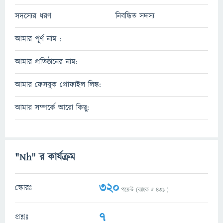
সদস্যের ধরণ
নিবন্ধিত সদস্য
আমার পূর্ণ নাম :
আমার প্রতিষ্ঠানের নাম:
আমার ফেসবুক প্রোফাইল লিঙ্ক:
আমার সম্পর্কে আরো কিছু:
"Nh" র কার্যক্রম
320
স্কোরঃ
পয়েন্ট (র‌্যাংক #
431
)
7
প্রশ্নঃ