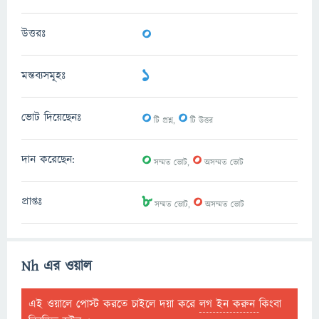
0
উত্তরঃ
1
মন্তব্যসমূহঃ
0
0
ভোট দিয়েছেনঃ
টি প্রশ্ন,
টি উত্তর
0
0
দান করেছেন:
সম্মত ভোট,
অসম্মত ভোট
8
0
প্রাপ্তঃ
সম্মত ভোট,
অসম্মত ভোট
Nh এর ওয়াল
এই ওয়ালে পোস্ট করতে চাইলে দয়া করে
লগ ইন করুন
কিংবা