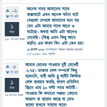
অনেক সময় আমাদের সাথে
+2
রাস্তাঘাটে এমন অনেক ঘটনা ঘটে
টি ভোট
যেগুলো দেখলে আমাদের মনে হয়
1
যেন এটা আমার সাথে আগে ও
ঘটেছে। অথবা আমি এটা আগেও
উত্তর
দেখেছি। (কিন্তু এমন কিছু আগে
1,150
বার দেখা হয়েছে
হয়নি) এর কারণ কি? এটা কেন হয়?
21 অগাস্ট 2022
"
মনোবিজ্ঞান
" বিভাগে
জিজ্ঞাসা
করেছেন
Asif Haidar
(
790
পয়েন্ট)
আমার চোখের পাওয়ার দুই চোখেই
0
-১.৭৫। ডাক্তার লেন্স সম্পর্কে কিছু
টি ভোট
বলেননি, তাই আমি ব্লু লাইট ফিল্টার
1
লেন্স ব্যবহার করছি, কারণ প্রতিদিন
স্ক্রিনে প্রায় ১০ ঘণ্টা সময় কাটাই।
উত্তর
পাওয়ার কি কমানো সম্ভব? কোনো
274
বার দেখা হয়েছে
অভ্যাস বা ব্যায়াম আছে যা চোখ
ভালো রাখতে সাহায্য করে?