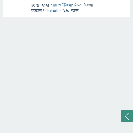
15 জুন 2025
"
স্বাস্থ্য ও চিকিৎসা
" বিভাগে
জিজ্ঞাসা
করেছেন
Shihabuddin
(
140
পয়েন্ট)