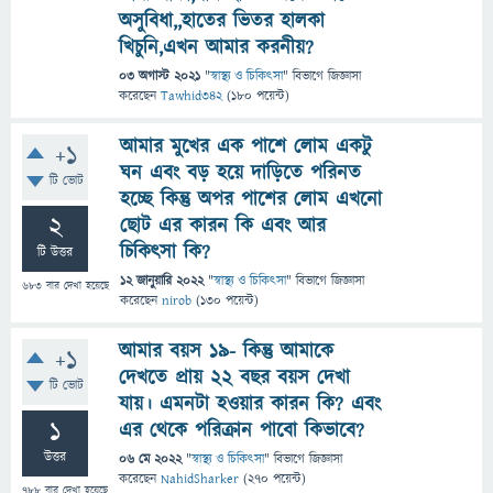
অসুবিধা,,হাতের ভিতর হালকা
খিচুনি,এখন আমার করনীয়?
03 অগাস্ট 2021
"
স্বাস্থ্য ও চিকিৎসা
" বিভাগে
জিজ্ঞাসা
করেছেন
Tawhid342
(
180
পয়েন্ট)
আমার মুখের এক পাশে লোম একটু
+1
ঘন এবং বড় হয়ে দাড়িতে পরিনত
টি ভোট
হচ্ছে কিন্তু অপর পাশের লোম এখনো
2
ছোট এর কারন কি এবং আর
চিকিৎসা কি?
টি উত্তর
12 জানুয়ারি 2022
"
স্বাস্থ্য ও চিকিৎসা
" বিভাগে
জিজ্ঞাসা
683
বার দেখা হয়েছে
করেছেন
nirob
(
130
পয়েন্ট)
আমার বয়স ১৯- কিন্তু আমাকে
+1
দেখতে প্রায় ২২ বছর বয়স দেখা
টি ভোট
যায়। এমনটা হওয়ার কারন কি? এবং
1
এর থেকে পরিক্রান পাবো কিভাবে?
উত্তর
06 মে 2022
"
স্বাস্থ্য ও চিকিৎসা
" বিভাগে
জিজ্ঞাসা
করেছেন
NahidSharker
(
270
পয়েন্ট)
788
বার দেখা হয়েছে