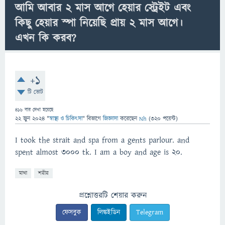
আমি আবার ২ মাস আগে হেয়ার স্ট্রেইট এবং
কিছু হেয়ার স্পা নিয়েছি প্রায় ২ মাস আগে।
এখন কি করব?
+1
টি ভোট
416
বার দেখা হয়েছে
22 জুন 2024
"
স্বাস্থ্য ও চিকিৎসা
" বিভাগে
জিজ্ঞাসা
করেছেন
Nh
(
320
পয়েন্ট)
I took the strait and spa from a gents parlour. and
spent almost 3000 tk. I am a boy and age is 20.
মাথা
শরীর
প্রশ্নোত্তরটি শেয়ার করুন
ফেসবুক
লিঙ্কইডিন
Telegram