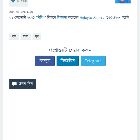
টি ভোট
547
বার দেখা হয়েছে
01 ফেব্রুয়ারি 2021
"
বিবিধ
" বিভাগে
জিজ্ঞাসা
করেছেন
Hojayfa Ahmed
(
135,490
পয়েন্ট)
ধান
ভাত
দুধ
প্রশ্নোত্তরটি শেয়ার করুন
ফেসবুক
লিঙ্কইডিন
Telegram