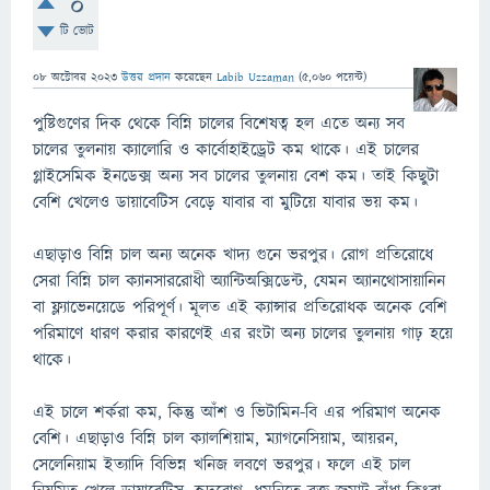
0
টি ভোট
08 অক্টোবর 2023
উত্তর প্রদান
করেছেন
Labib Uzzaman
(
5,060
পয়েন্ট)
পুষ্টিগুণের দিক থেকে বিন্নি চালের বিশেষত্ব হল এতে অন্য সব
চালের তুলনায় ক্যালোরি ও কার্বোহাইড্রেট কম থাকে। এই চালের
গ্লাইসেমিক ইনডেক্স অন্য সব চালের তুলনায় বেশ কম। তাই কিছুটা
বেশি খেলেও ডায়াবেটিস বেড়ে যাবার বা মুটিয়ে যাবার ভয় কম।
এছাড়াও বিন্নি চাল অন্য অনেক খাদ্য গুনে ভরপুর। রোগ প্রতিরোধে
সেরা বিন্নি চাল ক্যানসাররোধী অ্যান্টিঅক্সিডেন্ট, যেমন অ্যানথোসায়ানিন
বা ফ্ল্যাভেনয়েডে পরিপূর্ণ। মূলত এই ক্যান্সার প্রতিরোধক অনেক বেশি
পরিমাণে ধারণ করার কারণেই এর রংটা অন্য চালের তুলনায় গাঢ় হয়ে
থাকে।
এই চালে শর্করা কম, কিন্তু আঁশ ও ভিটামিন-বি এর পরিমাণ অনেক
বেশি। এছাড়াও বিন্নি চাল ক্যালশিয়াম, ম্যাগনেসিয়াম, আয়রন,
সেলেনিয়াম ইত্যাদি বিভিন্ন খনিজ লবণে ভরপুর। ফলে এই চাল