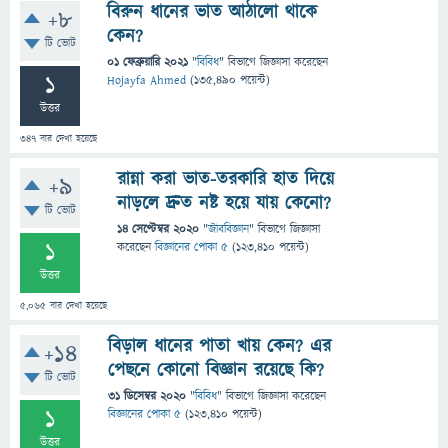
বিরুন ধানের ভাত আঠালো থাকে
+8
কেন?
টি ভোট
01 ফেব্রুয়ারি 2021
"
বিবিধ
" বিভাগে
জিজ্ঞাসা
করেছেন
1
Hojayfa Ahmed
(
135,490
পয়েন্ট)
উত্তর
347
বার দেখা হয়েছে
রান্না করা ভাত-তরকারি হাত দিয়ে
+9
নাড়লে দ্রুত নষ্ট হয়ে যায় কেনো?
টি ভোট
14 সেপ্টেম্বর 2020
"
জীববিজ্ঞান
" বিভাগে
জিজ্ঞাসা
1
করেছেন
বিজ্ঞানের পোকা ৫
(
123,410
পয়েন্ট)
উত্তর
5,065
বার দেখা হয়েছে
বিড়াল ধানের পাতা খায় কেন? এর
+14
পেছনে কোনো বিজ্ঞান রয়েছে কি?
টি ভোট
31 ডিসেম্বর 2020
"
বিবিধ
" বিভাগে
জিজ্ঞাসা
করেছেন
1
বিজ্ঞানের পোকা ৫
(
123,410
পয়েন্ট)
উত্তর