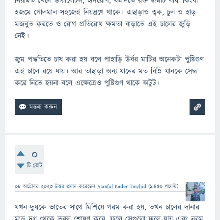
নিয়মিত খেলে ডায়াবেটিস, হৃদরোগ, ধমনিতে রক্ত জমাট বাঁধা কিংবা
হজমে গোলমাল সহজেই নিয়ন্ত্রণে থাকে। এছাড়াও ত্বক, চুল ও হাড়
মজবুত করতে ও রোগ প্রতিরোধ ক্ষমতা বাড়াতে এই চালের জুড়ি
নেই।
জুম পদ্ধতিতে চাষ করা হয় বলে পাহাড়ি উর্বর মাটির অনেকটা পুষ্টিগুণ
এই চালে রয়ে যায়। আর তাছাড়া অন্য ধানের মত বিন্নি ধানকে সেদ্ধ
করে নিতে হয়না বলে এক্ষেত্রেও পুষ্টিগুণ থাকে অটুট।
0
টি ভোট
08 অক্টোবর 2023
উত্তর প্রদান
করেছেন
Asraful Kader Tawhid
(
1,450
পয়েন্ট)
যখন দুধকে ভাতের সাথে মিশিয়ে গরম করা হয়, তখন চালের দানার
মাড় দুধ থেকে তরল শোষণ করে, ফলে সেগুলো ফুলে যায় এবং নরম