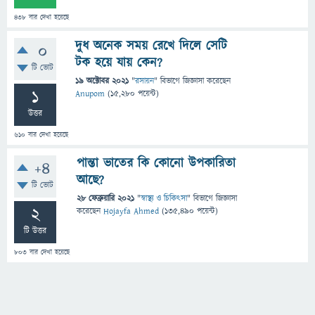
438
বার দেখা হয়েছে
দুধ অনেক সময় রেখে দিলে সেটি
0
টক হয়ে যায় কেন?
টি ভোট
19 অক্টোবর 2021
"
রসায়ন
" বিভাগে
জিজ্ঞাসা
করেছেন
1
Anupom
(
15,280
পয়েন্ট)
উত্তর
610
বার দেখা হয়েছে
পান্তা ভাতের কি কোনো উপকারিতা
+4
আছে?
টি ভোট
28 ফেব্রুয়ারি 2021
"
স্বাস্থ্য ও চিকিৎসা
" বিভাগে
জিজ্ঞাসা
2
করেছেন
Hojayfa Ahmed
(
135,490
পয়েন্ট)
টি উত্তর
803
বার দেখা হয়েছে