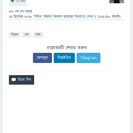
টি ভোট
438
বার দেখা হয়েছে
31 ডিসেম্বর 2020
"
বিবিধ
" বিভাগে
জিজ্ঞাসা
করেছেন
বিজ্ঞানের পোকা ৫
(
123,410
পয়েন্ট)
বিড়াল
ধান
পাতা
প্রশ্নোত্তরটি শেয়ার করুন
ফেসবুক
লিঙ্কইডিন
Telegram