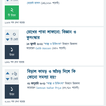
টি ভোট
মেহেদী হাসান
(
141,860
পয়েন্ট)
2
টি উত্তর
1,654
বার দেখা হয়েছে
চোখের পাতা লাফানো: বিজ্ঞান ও
0
কুসংস্কার
টি ভোট
13 জুলাই 2022
"
স্বাস্থ্য ও চিকিৎসা
" বিভাগে
জিজ্ঞাসা
1
করেছেন
Galib Hassan
(
350
পয়েন্ট)
উত্তর
1,431
বার দেখা হয়েছে
বিড়াল কামড় ও আঁচড় দিলে কি
+6
কোনো সমস্যা হয়?
টি ভোট
31 জানুয়ারি 2021
"
স্বাস্থ্য ও চিকিৎসা
" বিভাগে
জিজ্ঞাসা
1
করেছেন
Samsun Nahar Priya
(
47,710
পয়েন্ট)
উত্তর
3,232
বার দেখা হয়েছে