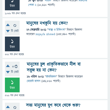
1
10 জুন 2020
"
লাইফ
" বিভাগে
জিজ্ঞাসা
করেছেন
বিজ্ঞানের
পোকা 2
(
10,910
পয়েন্ট)
উত্তর
1,089
বার দেখা হয়েছে
মানুষের নখকুনি হয় কেন?
0
27 ফেব্রুয়ারি 2021
"
স্বাস্থ্য ও চিকিৎসা
" বিভাগে
জিজ্ঞাসা
টি ভোট
করেছেন
Hojayfa Ahmed
(
135,490
পয়েন্ট)
1
উত্তর
322
বার দেখা হয়েছে
মানুষের চুল প্রাকৃতিকভাবে নীল বা
+3
সবুজ হয় না কেন?
টি ভোট
16 এপ্রিল 2021
"
জীববিজ্ঞান
" বিভাগে
জিজ্ঞাসা
করেছেন
1
মেহেদী হাসান
(
141,860
পয়েন্ট)
উত্তর
566
বার দেখা হয়েছে
সভ্য মানুষের যুগ কবে থেকে শুরু?
0