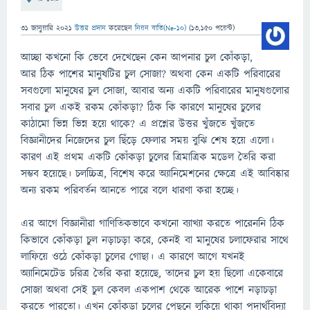
31 জানুয়ারি 2021
উত্তর প্রদান
করেছেন
নিয়ন বাতি(Ne-10)
(
13,150
পয়েন্ট)
আচ্ছা কখনো কি ভেবে দেখেছেন কেন আপনার চুল কোঁকড়া,
আর ঠিক পাশের মানুষটির চুল সোজা? অথবা কেন একটি পরিবারের
সবগুলো মানুষের চুল সোজা, আবার অন্য একটি পরিবারের মানুষগুলোর
সবার চুল একই রকম কোঁকড়া? ঠিক কি কারণে মানুষের চুলের
কাঠামো ভিন্ন ভিন্ন হয়ে থাকে? এ প্রশ্নের উত্তর খুঁজতে খুঁজতে
বিজ্ঞানীদের নিজেদের চুল ছিঁড়ে ফেলার সময় বুঝি শেষ হয়ে এলো।
কারণ এই প্রথম একটি কোঁকড়া চুলের ত্রিমাত্রিক মডেল তৈরি করা
সম্ভব হয়েছে। চলচ্চিত্র, বিশেষ করে অ্যানিমেশনের ক্ষেত্রে এই আবিষ্কার
অন্য রকম পরিবর্তন আনতে পারে বলে ধারণা করা হচ্ছে।
এর আগে বিজ্ঞানীরা গাণিতিকভাবে কখনো ব্যাখ্যা করতে পারেননি ঠিক
কিভাবে কোঁকড়া চুল নড়াচড়া করে, কেনই বা মানুষের চলাফেরার সাথে
লাফিয়ে ওঠে কোঁকড়া চুলের গোছা। এ কারণে আগে যখনই
অ্যানিমেটেড চরিত্র তৈরি করা হয়েছে, তাদের চুল হয় ছিলো একেবারে
সোজা অথবা সেই চুল কেবল একপাশ থেকে আরেক পাশে নড়াচড়া
করতে পারতো। এখন কোঁকড়া চুলের পেছনে লুকিয়ে থাকা পদার্থবিদ্যা