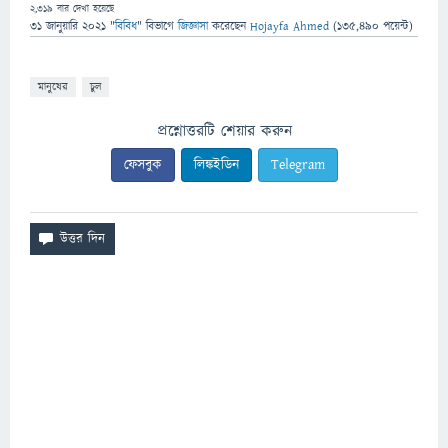
2,319
বার দেখা হয়েছে
31 জানুয়ারি 2021
"
বিবিধ
" বিভাগে
জিজ্ঞাসা
করেছেন
Hojayfa Ahmed
(
135,490
পয়েন্ট)
মানুষের
চুল
প্রশ্নোত্তরটি শেয়ার করুন
ফেসবুক
লিঙ্কইডিন
Telegram