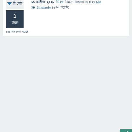
19 অক্টোবর 2021
"
বিবিধ
" বিভাগে
জিজ্ঞাসা
করেছেন
Md.
টি ভোট
SH Shimanto
(
670
পয়েন্ট)
1
উত্তর
444
বার দেখা হয়েছে