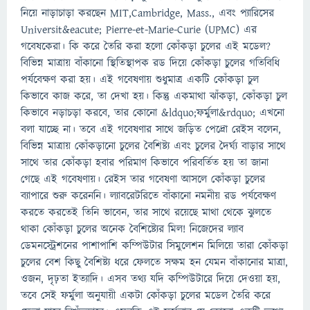
নিয়ে নাড়াচাড়া করছেন MIT,Cambridge, Mass., এবং প্যারিসের
Universit&eacute; Pierre-et-Marie-Curie (UPMC) এর
গবেষকেরা। কি করে তৈরি করা হলো কোঁকড়া চুলের এই মডেল?
বিভিন্ন মাত্রায় বাঁকানো স্থিতিস্থাপক রড দিয়ে কোঁকড়া চুলের গতিবিধি
পর্যবেক্ষণ করা হয়। এই গবেষণায় শুধুমাত্র একটি কোঁকড়া চুল
কিভাবে কাজ করে, তা দেখা হয়। কিন্তু একমাথা ঝাঁকড়া, কোঁকড়া চুল
কিভাবে নড়াচড়া করবে, তার কোনো &ldquo;ফর্মুলা&rdquo; এখনো
বলা যাচ্ছে না। তবে এই গবেষণার সাথে জড়িত পেদ্রো রেইস বলেন,
বিভিন্ন মাত্রায় কোঁকড়ানো চুলের বৈশিষ্ট্য এবং চুলের দৈর্ঘ্য বাড়ার সাথে
সাথে তার কোঁকড়া হবার পরিমাণ কিভাবে পরিবর্তিত হয় তা জানা
গেছে এই গবেষণায়। রেইস তার গবেষণা আসলে কোঁকড়া চুলের
ব্যাপারে শুরু করেননি। ল্যাবরেটরিতে বাঁকানো নমনীয় রড পর্যবেক্ষণ
করতে করতেই তিনি ভাবেন, তার সাথে রয়েছে মাথা থেকে ঝুলতে
থাকা কোঁকড়া চুলের অনেক বৈশিষ্ট্যের মিল! নিজেদের ল্যাব
ডেমনস্ট্রেশনের পাশাপাশি কম্পিউটার সিমুলেশন মিলিয়ে তারা কোঁকড়া
চুলের বেশ কিছু বৈশিষ্ট্য ধরে ফেলতে সক্ষম হন যেমন বাঁকানোর মাত্রা,
ওজন, দৃঢ়তা ইত্যাদি। এসব তথ্য যদি কম্পিউটারে দিয়ে দেওয়া হয়,
তবে সেই ফর্মুলা অনুযায়ী একটা কোঁকড়া চুলের মডেল তৈরি করে