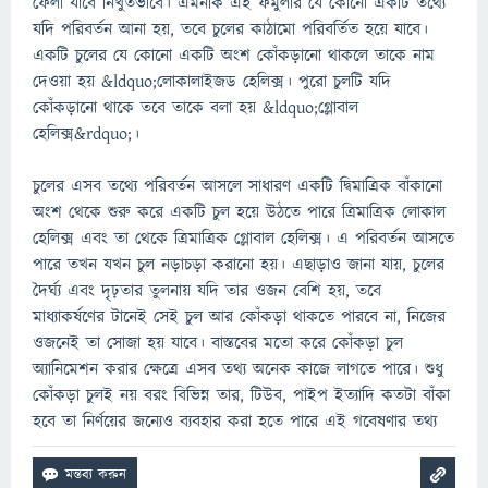
ফেলা যাবে নিখুঁতভাবে। এমনকি এই ফর্মুলার যে কোনো একটি তথ্যে
যদি পরিবর্তন আনা হয়, তবে চুলের কাঠামো পরিবর্তিত হয়ে যাবে।
একটি চুলের যে কোনো একটি অংশ কোঁকড়ানো থাকলে তাকে নাম
দেওয়া হয় &ldquo;লোকালাইজড হেলিক্স। পুরো চুলটি যদি
কোঁকড়ানো থাকে তবে তাকে বলা হয় &ldquo;গ্লোবাল
হেলিক্স&rdquo;।
চুলের এসব তথ্যে পরিবর্তন আসলে সাধারণ একটি দ্বিমাত্রিক বাঁকানো
অংশ থেকে শুরু করে একটি চুল হয়ে উঠতে পারে ত্রিমাত্রিক লোকাল
হেলিক্স এবং তা থেকে ত্রিমাত্রিক গ্লোবাল হেলিক্স। এ পরিবর্তন আসতে
পারে তখন যখন চুল নড়াচড়া করানো হয়। এছাড়াও জানা যায়, চুলের
দৈর্ঘ্য এবং দৃঢ়তার তুলনায় যদি তার ওজন বেশি হয়, তবে
মাধ্যাকর্ষণের টানেই সেই চুল আর কোঁকড়া থাকতে পারবে না, নিজের
ওজনেই তা সোজা হয় যাবে। বাস্তবের মতো করে কোঁকড়া চুল
অ্যানিমেশন করার ক্ষেত্রে এসব তথ্য অনেক কাজে লাগতে পারে। শুধু
কোঁকড়া চুলই নয় বরং বিভিন্ন তার, টিউব, পাইপ ইত্যাদি কতটা বাঁকা
হবে তা নির্ণয়ের জন্যেও ব্যবহার করা হতে পারে এই গবেষণার তথ্য