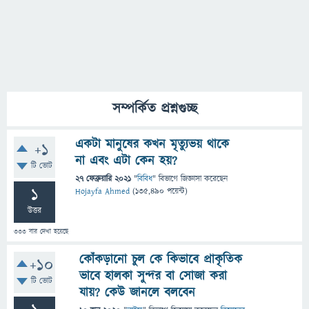
সম্পর্কিত প্রশ্নগুচ্ছ
একটা মানুষের কখন মৃত্যুভয় থাকে
+1
না এবং এটা কেন হয়?
টি ভোট
27 ফেব্রুয়ারি 2021
"
বিবিধ
" বিভাগে
জিজ্ঞাসা
করেছেন
1
Hojayfa Ahmed
(
135,490
পয়েন্ট)
উত্তর
333
বার দেখা হয়েছে
কোঁকড়ানো চুল কে কিভাবে প্রাকৃতিক
+10
ভাবে হালকা সুন্দর বা সোজা করা
টি ভোট
যায়? কেউ জানলে বলবেন