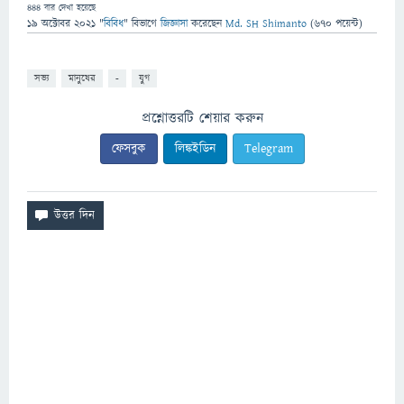
444
বার দেখা হয়েছে
19 অক্টোবর 2021
"
বিবিধ
" বিভাগে
জিজ্ঞাসা
করেছেন
Md. SH Shimanto
(
670
পয়েন্ট)
সভ্য
মানুষের
-
যুগ
প্রশ্নোত্তরটি শেয়ার করুন
ফেসবুক
লিঙ্কইডিন
Telegram