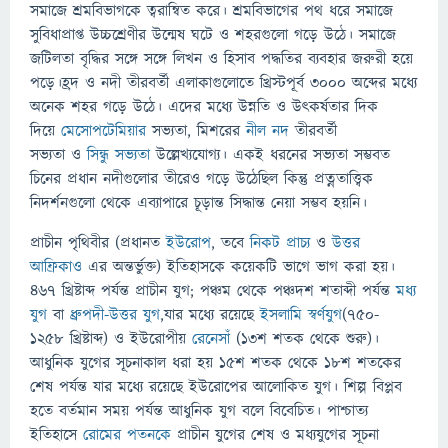
সমাজে শ্রমবিভাগকে ত্বরান্বিত করে। শ্রমবিভাগের পথ ধরে সমাজে
সুবিধাপ্রাপ্ত উচ্চশ্রেণীর উন্মেষ ঘটে ও শহরগুলো গড়ে উঠে। সমাজে
জটিলতা বৃদ্ধির সঙ্গে সঙ্গে লিখন ও হিসাব পদ্ধতির ব্যবহার জরুরী হয়ে
পড়ে।হ্রদ ও নদী তীরবর্তী এলাকাগুলোতে খ্রিস্টপূর্ব ৩০০০ অব্দের মধ্যে
অনেক শহর গড়ে উঠে। এদের মধ্যে উন্নতি ও উৎকর্ষতার দিক
দিয়ে
মেসোপটেমিয়ার
সভ্যতা, মিশরের
নীল নদ
তীরবর্তী
সভ্যতা ও
সিন্ধু সভ্যতা
উল্লেখ্যযোগ্য। একই ধরনের সভ্যতা সম্ভবত
চিনের প্রধান নদীগুলোর তীরেও গড়ে উঠেছিল কিন্তু প্রত্নতাত্ত্বিক
নিদর্শনগুলো থেকে এব্যাপারে চূড়ান্ত সিদ্ধান্ত নেয়া সম্ভব হয়নি।
প্রাচীন পৃথিবীর (প্রধানত
ইউরোপ
, তবে
নিকট প্রাচ্য
ও
উত্তর
আফ্রিকাও
এর অন্তর্ভুক্ত) ইতিহাসকে কয়েকটি ভাগে ভাগ করা হয়।
৪৬৭ খ্রিষ্টাব্দ পর্যন্ত প্রাচীন যুগ; পঞ্চম থেকে পঞ্চদশ শতাব্দী পর্যন্ত
মধ্য
যুগ
বা
ধ্রুপদী-উত্তর যুগ
,যার মধ্যে রয়েছে
ইসলামি স্বর্ণযুগ
(৭৫০-
১২৫৮ খ্রিষ্টাব্দ) ও ইউরোপীয়
রেনেসাঁ
(১৩শ শতক থেকে শুরু)।
আধুনিক যুগের সূচনাকাল ধরা হয় ১৫শ শতক থেকে ১৮শ শতকের
শেষ পর্যন্ত যার মধ্যে রয়েছে ইউরোপের আলোকিত যুগ। শিল্প বিপ্লব
হতে বর্তমান সময় পর্যন্ত আধুনিক যুগ বলে বিবেচিত। পাশ্চাত্য
ইতিহাসে
রোমের পতনকে
প্রাচীন যুগের শেষ ও মধ্যযুগের সূচনা