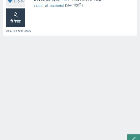
টি ভোট
samir_al_mahmud
(
190
পয়েন্ট)
2
টি উত্তর
586
বার দেখা হয়েছে