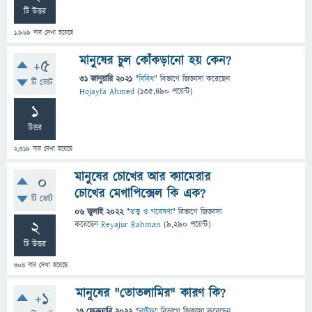
টি উত্তর
1,969
বার দেখা হয়েছে
মানুষের চুল কোঁকড়ানো হয় কেন?
+5
31 জানুয়ারি 2021
"
বিবিধ
" বিভাগে
জিজ্ঞাসা
করেছেন
টি ভোট
Hojayfa Ahmed
(
135,490
পয়েন্ট)
1
উত্তর
2,319
বার দেখা হয়েছে
মানুষের চোখের আর ক্যামেরার
0
চোখের মেগাপিক্সেল কি এক?
টি ভোট
06 জুলাই 2022
"
তত্ত্ব ও গবেষণা
" বিভাগে
জিজ্ঞাসা
2
করেছেন
Reyajur Rahman
(
9,290
পয়েন্ট)
টি উত্তর
404
বার দেখা হয়েছে
মানুষের "তোতলামির" কারণ কি?
+1
17 ফেব্রুয়ারি 2022
"
লাইফ
" বিভাগে
জিজ্ঞাসা
করেছেন