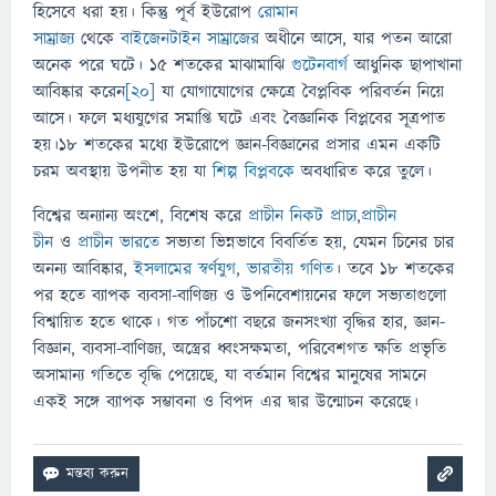
হিসেবে ধরা হয়। কিন্তু পূর্ব ইউরোপ
রোমান
সাম্রাজ্য
থেকে
বাইজেনটাইন সাম্রাজের
অধীনে আসে, যার পতন আরো
অনেক পরে ঘটে। ১৫ শতকের মাঝামাঝি
গুটেনবার্গ
আধুনিক ছাপাখানা
আবিষ্কার করেন
[২০]
যা যোগাযোগের ক্ষেত্রে বৈপ্লবিক পরিবর্তন নিয়ে
আসে। ফলে মধ্যযুগের সমাপ্তি ঘটে এবং বৈজ্ঞানিক বিপ্লবের সূত্রপাত
হয়।১৮ শতকের মধ্যে ইউরোপে জ্ঞান-বিজ্ঞানের প্রসার এমন একটি
চরম অবস্থায় উপনীত হয় যা
শিল্প বিপ্লবকে
অবধারিত করে তুলে।
বিশ্বের অন্যান্য অংশে, বিশেষ করে
প্রাচীন নিকট প্রাচ্য
,
প্রাচীন
চীন
ও
প্রাচীন ভারতে
সভ্যতা ভিন্নভাবে বিবর্তিত হয়, যেমন চিনের চার
অনন্য আবিষ্কার,
ইসলামের স্বর্ণযুগ
,
ভারতীয় গণিত
। তবে ১৮ শতকের
পর হতে ব্যাপক ব্যবসা-বাণিজ্য ও উপনিবেশায়নের ফলে সভ্যতাগুলো
বিশ্বায়িত হতে থাকে। গত পাঁচশো বছরে জনসংখ্যা বৃদ্ধির হার, জ্ঞান-
বিজ্ঞান, ব্যবসা-বাণিজ্য, অস্ত্রের ধ্বংসক্ষমতা, পরিবেশগত ক্ষতি প্রভৃতি
অসামান্য গতিতে বৃদ্ধি পেয়েছে, যা বর্তমান বিশ্বের মানুষের সামনে
একই সঙ্গে ব্যাপক সম্ভাবনা ও বিপদ এর দ্বার উন্মোচন করেছে।