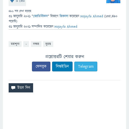
টি ভোট
496
বার দেখা হয়েছে
31 জানুয়ারি 2021
"
জ্যোতির্বিজ্ঞান
" বিভাগে
জিজ্ঞাসা
করেছেন
Hojayfa Ahmed
(
135,490
পয়েন্ট)
31 জানুয়ারি 2021
সম্পাদিত
করেছেন
Hojayfa Ahmed
মহাশূন্য
-
নক্ষত্র
দূরত্ব
প্রশ্নোত্তরটি শেয়ার করুন
ফেসবুক
লিঙ্কইডিন
Telegram