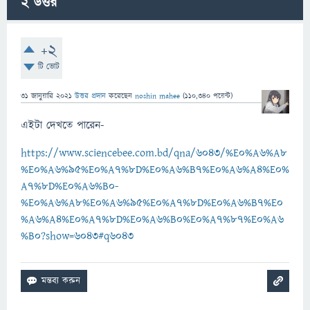
2
উত্তর
+2
টি ভোট
31 জানুয়ারি 2021
উত্তর প্রদান
করেছেন
noshin mahee
(
110,340
পয়েন্ট)
এইটা দেখতে পারেন-
https://www.sciencebee.com.bd/qna/6043/%E0%A6%A8
%E0%A6%95%E0%A7%8D%E0%A6%B7%E0%A6%A4%E0%
A7%8D%E0%A6%B0-
%E0%A6%A8%E0%A6%95%E0%A7%8D%E0%A6%B7%E0
%A6%A4%E0%A7%8D%E0%A6%B0%E0%A7%87%E0%A6
%B0?show=6043#q6043