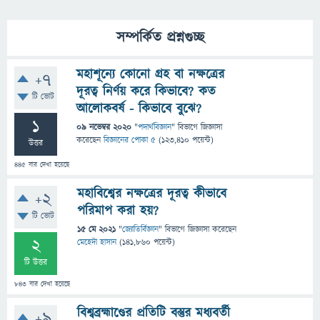
সম্পর্কিত প্রশ্নগুচ্ছ
মহাশূন্যে কোনো গ্রহ বা নক্ষত্রের
+7
দূরত্ব নির্ণয় করে কিভাবে? কত
টি ভোট
আলোকবর্ষ - কিভাবে বুঝে?
1
09 নভেম্বর 2020
"
পদার্থবিজ্ঞান
" বিভাগে
জিজ্ঞাসা
করেছেন
বিজ্ঞানের পোকা ৫
(
123,410
পয়েন্ট)
উত্তর
445
বার দেখা হয়েছে
মহাবিশ্বের নক্ষত্রের দূরত্ব কীভাবে
+2
পরিমাপ করা হয়?
টি ভোট
15 মে 2021
"
জ্যোতির্বিজ্ঞান
" বিভাগে
জিজ্ঞাসা
করেছেন
2
মেহেদী হাসান
(
141,860
পয়েন্ট)
টি উত্তর
843
বার দেখা হয়েছে
বিশ্বব্রহ্মাণ্ডের প্রতিটি বস্তুর মধ্যবর্তী
+9