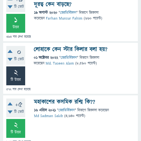
দূরত্ব কেন বাড়ছে?
টি ভোট
19 অগাস্ট 2020
"
জ্যোতির্বিজ্ঞান
" বিভাগে
জিজ্ঞাসা
1
করেছেন
Farhan Munsur Fahim
(
660
পয়েন্ট)
উত্তর
394
বার দেখা হয়েছে
লোহাকে কেন স্টার কিলার বলা হয়?
0
01 অক্টোবর 2022
"
জ্যোতির্বিজ্ঞান
" বিভাগে
জিজ্ঞাসা
টি ভোট
করেছেন
Md. Taseen Alam
(
8,590
পয়েন্ট)
2
টি উত্তর
572
বার দেখা হয়েছে
মহাকাশের কসমিক রশ্মি কি??
+5
16 এপ্রিল 2021
"
জ্যোতির্বিজ্ঞান
" বিভাগে
জিজ্ঞাসা
করেছেন
টি ভোট
Md Sadman Sakib
(
4,640
পয়েন্ট)
2
টি উত্তর