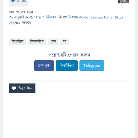
টি ভোট
549
বার দেখা হয়েছে
31 জানুয়ারি 2021
"
স্বাস্থ্য ও চিকিৎসা
" বিভাগে
জিজ্ঞাসা
করেছেন
Samsun Nahar Priya
(
47,710
পয়েন্ট)
ডিস্লেক্সিয়া
ডিসলেক্সিয়া
কেন
হয়
প্রশ্নোত্তরটি শেয়ার করুন
ফেসবুক
লিঙ্কইডিন
Telegram