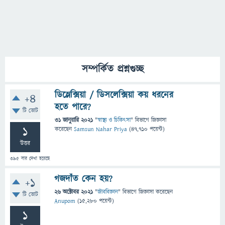
সম্পর্কিত প্রশ্নগুচ্ছ
ডিস্লেক্সিয়া / ডিসলেক্সিয়া কয় ধরনের
+4
হতে পারে?
টি ভোট
31 জানুয়ারি 2021
"
স্বাস্থ্য ও চিকিৎসা
" বিভাগে
জিজ্ঞাসা
1
করেছেন
Samsun Nahar Priya
(
47,710
পয়েন্ট)
উত্তর
395
বার দেখা হয়েছে
গজদাঁত কেন হয়?
+1
26 অক্টোবর 2021
"
জীববিজ্ঞান
" বিভাগে
জিজ্ঞাসা
করেছেন
টি ভোট
Anupom
(
15,280
পয়েন্ট)
1