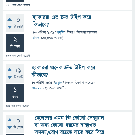
550
বার দেখা হয়েছে
হ্যাকাররা এত দ্রুত টাইপ করে
0
কিভাবে?
টি ভোট
30 এপ্রিল 2021
"
প্রযুক্তি
" বিভাগে
জিজ্ঞাসা
করেছেন
2
হায়াত
(
20,400
পয়েন্ট)
টি উত্তর
488
বার দেখা হয়েছে
হ্যাকাররা অনেক দ্রুত টাইপ করে
+1
কীভাবে?
টি ভোট
17 এপ্রিল 2021
"
প্রযুক্তি
" বিভাগে
জিজ্ঞাসা
করেছেন
1
Ubaeid
(
28,340
পয়েন্ট)
উত্তর
471
বার দেখা হয়েছে
ছেলেদের এমন কি কোনো সেক্সুয়াল
0
বা অন্য কোনো ধরনের স্বাস্থ্যগত
টি ভোট
সমস্যা/রোগ রয়েছে যাতে করে বিয়ে