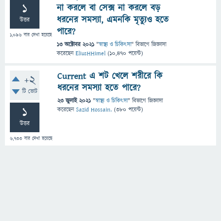
1
না করলে বা সেক্স না করলে বড়
ধরনের সমস্যা, এমনকি মৃত্যুও হতে
উত্তর
পারে?
1,096
বার দেখা হয়েছে
13 অক্টোবর 2021
"
স্বাস্থ্য ও চিকিৎসা
" বিভাগে
জিজ্ঞাসা
করেছেন
EliusHHimel
(
10,470
পয়েন্ট)
Current এ শট খেলে শরীরে কি
+2
ধরনের সমস্যা হতে পারে?
টি ভোট
23 জুলাই 2021
"
স্বাস্থ্য ও চিকিৎসা
" বিভাগে
জিজ্ঞাসা
1
করেছেন
Sazid Hossain.
(
380
পয়েন্ট)
উত্তর
6,733
বার দেখা হয়েছে