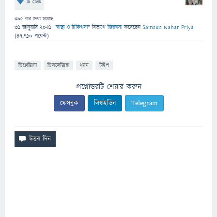
টি ভোট
395
বার দেখা হয়েছে
31 জানুয়ারি 2021
"
স্বাস্থ্য ও চিকিৎসা
" বিভাগে
জিজ্ঞাসা
করেছেন
Samsun Nahar Priya
(
47,710
পয়েন্ট)
ডিস্লেক্সিয়া
ডিসলেক্সিয়া
ধরন
টাইপ
প্রশ্নোত্তরটি শেয়ার করুন
ফেসবুক
লিঙ্কইডিন
Telegram