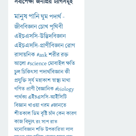
সর্বাপেক্ষা জনপ্রিয় ট্যাগসমূহ
মানুষ
পানি
ঘুম
পদার্থ
-
জীববিজ্ঞান
চোখ
পৃথিবী
এইচএসসি-উদ্ভিদবিজ্ঞান
এইচএসসি-প্রাণীবিজ্ঞান
রোগ
রাসায়নিক
#ask
শরীর
রক্ত
আলো
#science
মোবাইল
ক্ষতি
চুল
চিকিৎসা
পদার্থবিজ্ঞান
কী
প্রযুক্তি
সূর্য
মহাকাশ
স্বাস্থ্য
মাথা
গণিত
প্রাণী
বৈজ্ঞানিক
#biology
পার্থক্য
এইচএসসি-আইসিটি
বিজ্ঞান
খাওয়া
গরম
#জানতে
শীতকাল
ডিম
বৃষ্টি
চাঁদ
কেন
কারণ
কাজ
বিদ্যুৎ
রং
সাপ
রাত
মনোবিজ্ঞান
শক্তি
উপকারিতা
লাল