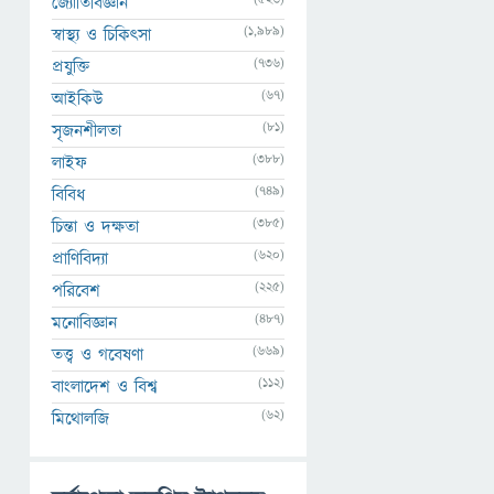
জ্যোতির্বিজ্ঞান
(1,989)
স্বাস্থ্য ও চিকিৎসা
(736)
প্রযুক্তি
(67)
আইকিউ
(81)
সৃজনশীলতা
(388)
লাইফ
(749)
বিবিধ
(385)
চিন্তা ও দক্ষতা
(620)
প্রাণিবিদ্যা
(225)
পরিবেশ
(487)
মনোবিজ্ঞান
(669)
তত্ত্ব ও গবেষণা
(112)
বাংলাদেশ ও বিশ্ব
(62)
মিথোলজি