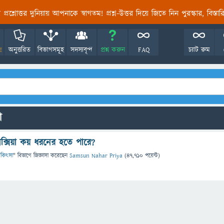
তির প্রশ্নোত্তর দুনিয়ায় আপনাকে স্বাগতম! প্রশ্ন-উত্তর দিয়ে জিতে নিন পুরস্কার, বিস্ত
!
অনুত্তরিত
বিভাগসমূহ
সদস্যবৃন্দ
প্রশ্ন করুন
FAQ
চ্যাট রুম
ো
সলেক্সিয়া কয় ধরনের হতে পারে?
 চিকিৎসা
" বিভাগে
জিজ্ঞাসা
করেছেন
Samsun Nahar Priya
(
47,710
পয়েন্ট)