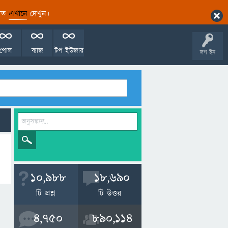
ারিত
এখানে
দেখুন।
পোল
ব্যাজ
টপ ইউজার
লগ ইন
10,988
18,690
টি প্রশ্ন
টি উত্তর
4,750
890,114