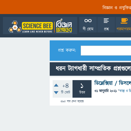
বিজ্ঞান ও প্রযুক্
বী হোম
প্রশ্ন
গরমাগরম
প্রশ্ন করুন:
ধরন ট্যাগধারী সাম্প্রতিক প্রশ্নগুল
ডিস্লেক্সিয়া / ডি
+4
1
31 জানুয়ারি 2021
"
স্বাস্থ্য ও
টি ভোট
উত্তর
395
বার দেখা হয়েছে