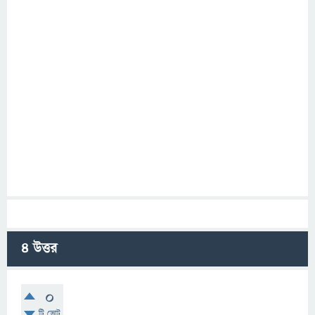
4
উত্তর
0
টি ভোট