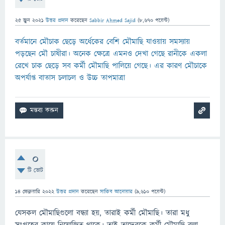
25 জুন 2021
উত্তর প্রদান
করেছেন
Sabbir Ahmed Sajid
(
8,670
পয়েন্ট)
বর্তমানে মৌচাক ছেড়ে অর্ধেকের বেশি মৌমাছি যাওয়ায় সমস্যায়
পড়ছেন মৌ চাষীরা। অনেক ক্ষেত্রে এমনও দেখা গেছে রানীকে একলা
রেখে চাক ছেড়ে সব কর্মী মৌমাছি পালিয়ে গেছে। এর কারণ মৌচাকে
অপর্যাপ্ত বাতাস চলাচল ও উচ্চ তাপমাত্রা
0
টি ভোট
14 ফেব্রুয়ারি 2022
উত্তর প্রদান
করেছেন
সাকিব আনোয়ার
(
9,610
পয়েন্ট)
যেসকল মৌমাছিগুলো বন্ধ্যা হয়, তারাই কর্মী মৌমাছি। তারা মধু