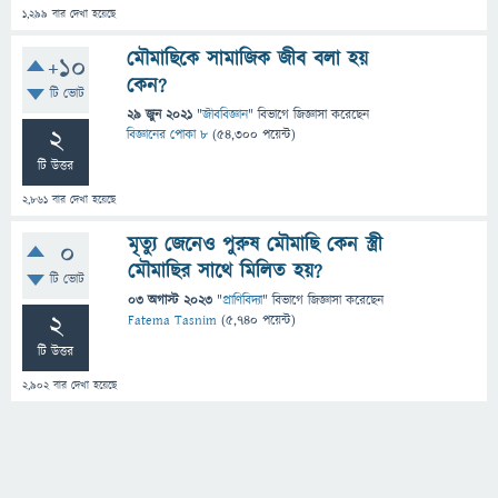
1,299
বার দেখা হয়েছে
মৌমাছিকে সামাজিক জীব বলা হয়
+10
কেন?
টি ভোট
29 জুন 2021
"
জীববিজ্ঞান
" বিভাগে
জিজ্ঞাসা
করেছেন
2
বিজ্ঞানের পোকা ৮
(
54,300
পয়েন্ট)
টি উত্তর
2,861
বার দেখা হয়েছে
মৃত্যু জেনেও পুরুষ মৌমাছি কেন স্ত্রী
0
মৌমাছির সাথে মিলিত হয়?
টি ভোট
03 অগাস্ট 2023
"
প্রাণিবিদ্যা
" বিভাগে
জিজ্ঞাসা
করেছেন
2
Fatema Tasnim
(
5,740
পয়েন্ট)
টি উত্তর
2,902
বার দেখা হয়েছে