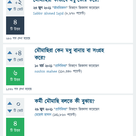
মৌমাছিরা কীভাবে মধু তৈরি করে?
+2
23 জুন 2021
"
জীববিজ্ঞান
" বিভাগে
জিজ্ঞাসা
করেছেন
টি ভোট
Sabbir Ahmed Sajid
(
8,670
পয়েন্ট)
4
টি উত্তর
696
বার দেখা হয়েছে
মৌমাছিরা কেন মধু বানায় বা সংগ্রহ
+4
করে?
টি ভোট
10 মার্চ 2021
"
প্রাণিবিদ্যা
" বিভাগে
জিজ্ঞাসা
করেছেন
6
noshin mahee
(
110,340
পয়েন্ট)
টি উত্তর
1,546
বার দেখা হয়েছে
কর্মী মৌমাছি বলতে কী বুঝায়?
0
26 জুন 2021
"
প্রাণিবিদ্যা
" বিভাগে
জিজ্ঞাসা
করেছেন
টি ভোট
মেহেদী হাসান
(
141,860
পয়েন্ট)
4
টি উত্তর