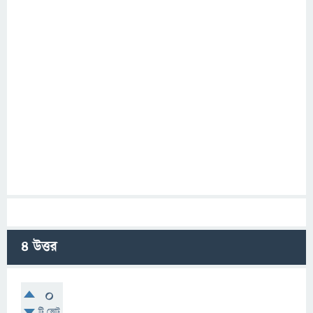
4
উত্তর
0
টি ভোট