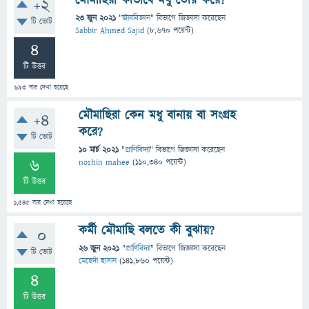
মৌমাছিরা কীভাবে মধু তৈরি করে?
+2
23 জুন 2021
"
জীববিজ্ঞান
" বিভাগে
জিজ্ঞাসা
করেছেন
টি ভোট
Sabbir Ahmed Sajid
(
8,670
পয়েন্ট)
4
টি উত্তর
693
বার দেখা হয়েছে
মৌমাছিরা কেন মধু বানায় বা সংগ্রহ
+4
করে?
টি ভোট
10 মার্চ 2021
"
প্রাণিবিদ্যা
" বিভাগে
জিজ্ঞাসা
করেছেন
6
noshin mahee
(
110,340
পয়েন্ট)
টি উত্তর
1,545
বার দেখা হয়েছে
কর্মী মৌমাছি বলতে কী বুঝায়?
0
26 জুন 2021
"
প্রাণিবিদ্যা
" বিভাগে
জিজ্ঞাসা
করেছেন
টি ভোট
মেহেদী হাসান
(
141,860
পয়েন্ট)
4
টি উত্তর