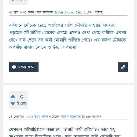
25 জুন 2021
উত্তর প্রদান
করেছেন
Sabbir Ahmed Sajid
(
8,670
পয়েন্ট)
বর্তমানে মৌচাক ছেড়ে অর্ধেকের বেশি মৌমাছি যাওয়ায় সমস্যায়
পড়ছেন মৌ চাষীরা। অনেক ক্ষেত্রে এমনও দেখা গেছে রানীকে একলা
রেখে চাক ছেড়ে সব কর্মী মৌমাছি পালিয়ে গেছে। এর কারণ মৌচাকে
অপর্যাপ্ত বাতাস চলাচল ও উচ্চ তাপমাত্রা
0
টি ভোট
14 ফেব্রুয়ারি 2022
উত্তর প্রদান
করেছেন
সাকিব আনোয়ার
(
9,610
পয়েন্ট)
যেসকল মৌমাছিগুলো বন্ধ্যা হয়, তারাই কর্মী মৌমাছি। তারা মধু