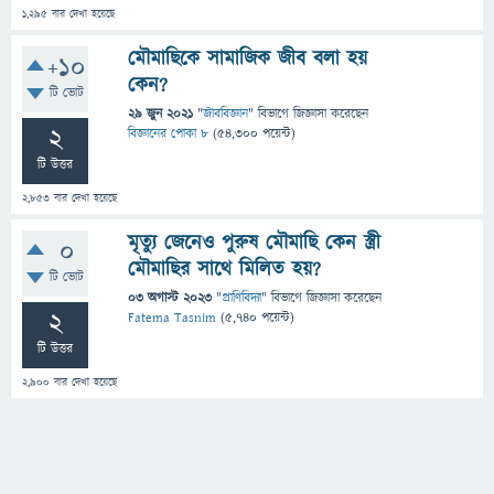
1,295
বার দেখা হয়েছে
মৌমাছিকে সামাজিক জীব বলা হয়
+10
কেন?
টি ভোট
29 জুন 2021
"
জীববিজ্ঞান
" বিভাগে
জিজ্ঞাসা
করেছেন
2
বিজ্ঞানের পোকা ৮
(
54,300
পয়েন্ট)
টি উত্তর
2,853
বার দেখা হয়েছে
মৃত্যু জেনেও পুরুষ মৌমাছি কেন স্ত্রী
0
মৌমাছির সাথে মিলিত হয়?
টি ভোট
03 অগাস্ট 2023
"
প্রাণিবিদ্যা
" বিভাগে
জিজ্ঞাসা
করেছেন
2
Fatema Tasnim
(
5,740
পয়েন্ট)
টি উত্তর
2,900
বার দেখা হয়েছে