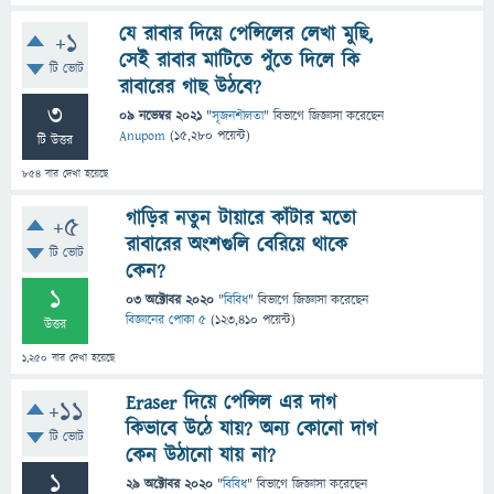
যে রাবার দিয়ে পেন্সিলের লেখা মুছি,
+1
সেই রাবার মাটিতে পুঁতে দিলে কি
টি ভোট
রাবারের গাছ উঠবে?
3
09 নভেম্বর 2021
"
সৃজনশীলতা
" বিভাগে
জিজ্ঞাসা
করেছেন
Anupom
(
15,280
পয়েন্ট)
টি উত্তর
854
বার দেখা হয়েছে
গাড়ির নতুন টায়ারে কাঁটার মতো
+5
রাবারের অংশগুলি বেরিয়ে থাকে
টি ভোট
কেন?
1
03 অক্টোবর 2020
"
বিবিধ
" বিভাগে
জিজ্ঞাসা
করেছেন
বিজ্ঞানের পোকা ৫
(
123,410
পয়েন্ট)
উত্তর
1,250
বার দেখা হয়েছে
Eraser দিয়ে পেন্সিল এর দাগ
+11
কিভাবে উঠে যায়? অন্য কোনো দাগ
টি ভোট
কেন উঠানো যায় না?
1
29 অক্টোবর 2020
"
বিবিধ
" বিভাগে
জিজ্ঞাসা
করেছেন