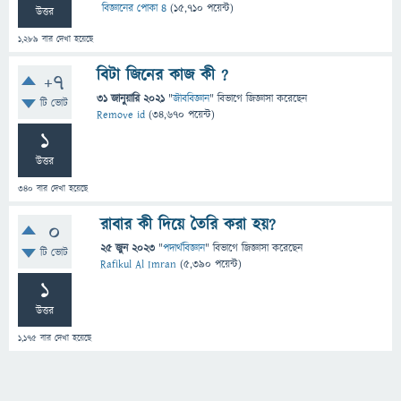
বিজ্ঞানের পোকা ৪
(
15,710
পয়েন্ট)
উত্তর
1,289
বার দেখা হয়েছে
বিটা জিনের কাজ কী ?
+7
31 জানুয়ারি 2021
"
জীববিজ্ঞান
" বিভাগে
জিজ্ঞাসা
করেছেন
টি ভোট
Remove id
(
34,670
পয়েন্ট)
1
উত্তর
340
বার দেখা হয়েছে
রাবার কী দিয়ে তৈরি করা হয়?
0
25 জুন 2023
"
পদার্থবিজ্ঞান
" বিভাগে
জিজ্ঞাসা
করেছেন
টি ভোট
Rafikul Al Imran
(
5,390
পয়েন্ট)
1
উত্তর
1,175
বার দেখা হয়েছে