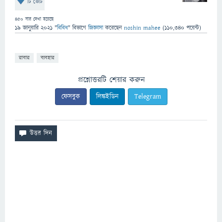
টি ভোট
450
বার দেখা হয়েছে
19 জানুয়ারি 2021
"
বিবিধ
" বিভাগে
জিজ্ঞাসা
করেছেন
noshin mahee
(
110,340
পয়েন্ট)
রাবার
ব্যবহার
প্রশ্নোত্তরটি শেয়ার করুন
ফেসবুক
লিঙ্কইডিন
Telegram