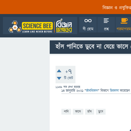
বিজ্ঞান ও প্রযুক্
বী হোম
প্রশ্ন
গরমাগরম
হাঁস পানিতে ডুবে না যেয়ে ভাসে
+7
টি ভোট
1,949
বার দেখা হয়েছে
14 জানুয়ারি 2021
"
জীববিজ্ঞান
" বিভাগে
জিজ্ঞাসা
করেছেন
পানি
ভাসে
হাঁস
ডুবে