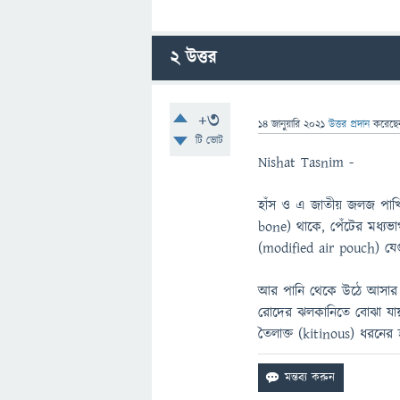
2
উত্তর
+3
14 জানুয়ারি 2021
উত্তর প্রদান
করেছ
টি ভোট
Nishat Tasnim -
হাঁস ও এ জাতীয় জলজ পাখি 
bone) থাকে, পেঁটের মধ্যভাগ
(modified air pouch) যে
আর পানি থেকে উঠে আসার 
রোদের ঝলকানিতে বোঝা যা
তৈলাক্ত (kitinous) ধরনের