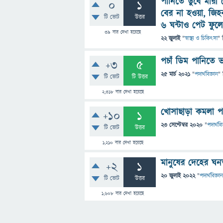
পানিতে ডুবে মারা
0
1
বের না হওয়া, জিহ
টি ভোট
উত্তর
৬ ঘন্টাও পেট ফুলে
39
বার দেখা হয়েছে
22 জুলাই
"
স্বাস্থ্য ও চিকিৎসা
" 
পচাঁ ডিম পানিতে 
+3
5
25 মার্চ 2021
"
পদার্থবিজ্ঞান
" 
টি ভোট
টি উত্তর
2,318
বার দেখা হয়েছে
খোসাছাড়া কমলা পা
+10
1
23 সেপ্টেম্বর 2020
"
পদার্থবি
টি ভোট
উত্তর
1,210
বার দেখা হয়েছে
মানুষের দেহের ঘনত
+2
1
20 জুলাই 2022
"
পদার্থবিজ্ঞান
টি ভোট
উত্তর
1,608
বার দেখা হয়েছে