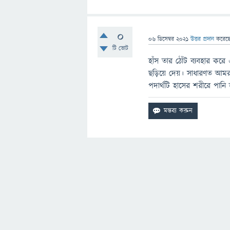
0
06 ডিসেম্বর 2021
উত্তর প্রদান
করেছ
টি ভোট
হাঁস তার ঠোঁট ব্যবহার করে
ছড়িয়ে দেয়। সাধারণত আম
পদার্থটি হাসের শরীরে পান