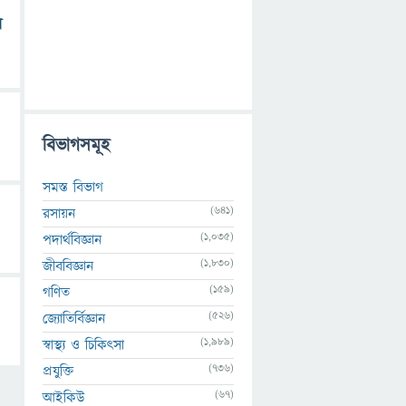
র
বিভাগসমূহ
সমস্ত বিভাগ
(641)
রসায়ন
(1,035)
পদার্থবিজ্ঞান
(1,830)
জীববিজ্ঞান
(159)
গণিত
(526)
জ্যোতির্বিজ্ঞান
(1,989)
স্বাস্থ্য ও চিকিৎসা
(736)
প্রযুক্তি
(67)
আইকিউ