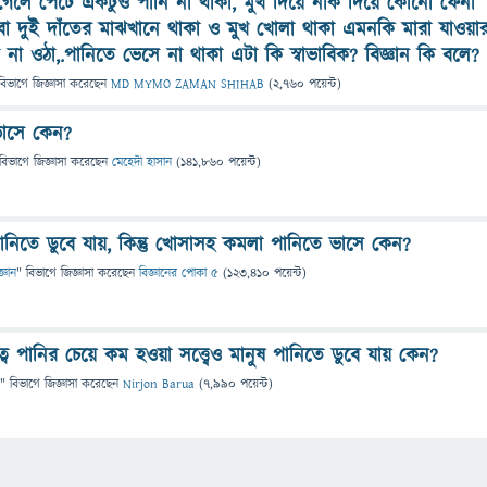
 গেলে পেটে একটুও পানি না থাকা, মুখ দিয়ে নাক দিয়ে কোনো ফেনা
বা দুই দাঁতের মাঝখানে থাকা ও মুখ খোলা থাকা এমনকি মারা যাওয়া
 না ওঠা,.পানিতে ভেসে না থাকা এটা কি স্বাভাবিক? বিজ্ঞান কি বলে?
বিভাগে
জিজ্ঞাসা
করেছেন
MD MYMO ZAMAN SHIHAB
(
2,760
পয়েন্ট)
ভাসে কেন?
বিভাগে
জিজ্ঞাসা
করেছেন
মেহেদী হাসান
(
141,860
পয়েন্ট)
নিতে ডুবে যায়, কিন্তু খোসাসহ কমলা পানিতে ভাসে কেন?
জ্ঞান
" বিভাগে
জিজ্ঞাসা
করেছেন
বিজ্ঞানের পোকা ৫
(
123,410
পয়েন্ট)
্ব পানির চেয়ে কম হওয়া সত্ত্বেও মানুষ পানিতে ডুবে যায় কেন?
" বিভাগে
জিজ্ঞাসা
করেছেন
Nirjon Barua
(
7,990
পয়েন্ট)