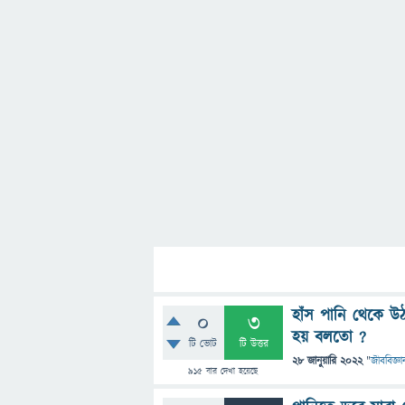
হাঁস পানি থেকে 
0
3
হয় বলতো ?
টি ভোট
টি উত্তর
28 জানুয়ারি 2022
"
জীববিজ্ঞা
915
বার দেখা হয়েছে