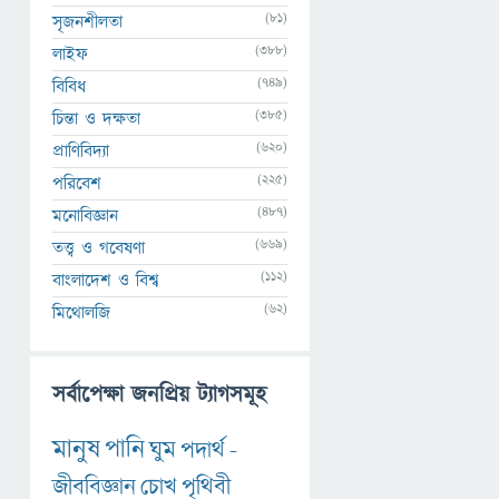
(81)
সৃজনশীলতা
(388)
লাইফ
(749)
বিবিধ
(385)
চিন্তা ও দক্ষতা
(620)
প্রাণিবিদ্যা
(225)
পরিবেশ
(487)
মনোবিজ্ঞান
(669)
তত্ত্ব ও গবেষণা
(112)
বাংলাদেশ ও বিশ্ব
(62)
মিথোলজি
সর্বাপেক্ষা জনপ্রিয় ট্যাগসমূহ
মানুষ
পানি
ঘুম
পদার্থ
-
জীববিজ্ঞান
চোখ
পৃথিবী