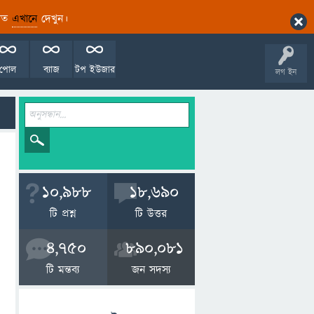
ারিত
এখানে
দেখুন।
পোল
ব্যাজ
টপ ইউজার
লগ ইন
10,988
18,690
টি প্রশ্ন
টি উত্তর
4,750
890,081
টি মন্তব্য
জন সদস্য