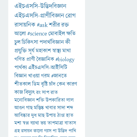
এইচএসসি-উদ্ভিদবিজ্ঞান
এইচএসসি-প্রাণীবিজ্ঞান
রোগ
রাসায়নিক
#ask
শরীর
রক্ত
আলো
#science
মোবাইল
ক্ষতি
চুল
চিকিৎসা
পদার্থবিজ্ঞান
কী
প্রযুক্তি
সূর্য
মহাকাশ
স্বাস্থ্য
মাথা
গণিত
প্রাণী
বৈজ্ঞানিক
#biology
পার্থক্য
এইচএসসি-আইসিটি
বিজ্ঞান
খাওয়া
গরম
#জানতে
শীতকাল
ডিম
বৃষ্টি
চাঁদ
কেন
কারণ
কাজ
বিদ্যুৎ
রং
সাপ
রাত
মনোবিজ্ঞান
শক্তি
উপকারিতা
লাল
আগুন
গাছ
মস্তিষ্ক
খাবার
সাদা
শব্দ
আবিষ্কার
দুধ
মাছ
উপায়
ঠাণ্ডা
হাত
মশা
স্বপ্ন
ব্যাথা
ভয়
তাপমাত্রা
বাতাস
গ্রহ
রসায়ন
কালো
গ্যাস
পা
উদ্ভিদ
পাখি