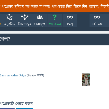
তির প্রশ্নোত্তর দুনিয়ায় আপনাকে স্বাগতম! প্রশ্ন-উত্তর দিয়ে জিতে নিন পুরস্কার, বিস্ত
!
অনুত্তরিত
বিভাগসমূহ
সদস্যবৃন্দ
প্রশ্ন করুন
FAQ
চ্যাট রুম
 কেন?
Samsun Nahar Priya
(
47,710
পয়েন্ট)
প্রশ্নোত্তরটি শেয়ার করুন