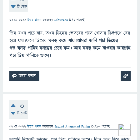
টি ভোট
02 মে 2022
উত্তর প্রদান
করেছেন
Sabur123
(
140
পয়েন্ট)
ডিম যখন পচে যায়, তখন ডিমের ভেতরের গ্যাস খোসার ছিদ্রপথে বের
হয়ে যায়।ফলে ডিমের
ঘনত্ব কমে যায়।আমরা জানি পচা ডিমের
গড় ঘনত্ব পানির ঘনত্বের চেয়ে কম। আর ঘনত্ব কমে যাওয়ার কারণেই
পচা ডিম পানিতে ভাসে।
0
টি ভোট
02 মে 2022
উত্তর প্রদান
করেছেন
Sazzad Ahammad Fahim
(
1,210
পয়েন্ট)
আপনি নিশ্চয়ই জানেন, পচা ডিম পানিতে ভাসে। কিন্তু ভাল ডিম ভাসে