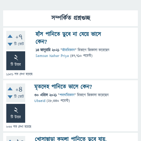
সম্পর্কিত প্রশ্নগুচ্ছ
হাঁস পানিতে ডুবে না যেয়ে ভাসে
+7
কেন?
টি ভোট
14 জানুয়ারি 2021
"
জীববিজ্ঞান
" বিভাগে
জিজ্ঞাসা
করেছেন
2
Samsun Nahar Priya
(
47,710
পয়েন্ট)
টি উত্তর
1,951
বার দেখা হয়েছে
মৃতদেহ পানিতে ভাসে কেন?
+4
30 এপ্রিল 2021
"
পদার্থবিজ্ঞান
" বিভাগে
জিজ্ঞাসা
করেছেন
টি ভোট
Ubaeid
(
28,340
পয়েন্ট)
2
টি উত্তর
833
বার দেখা হয়েছে
খোসাছাড়া কমলা পানিতে ডুবে যায়,