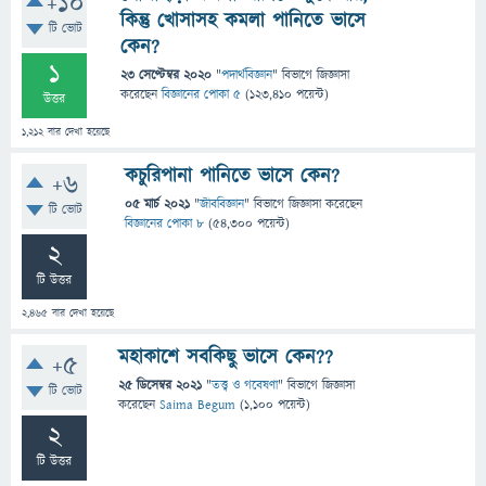
+10
কিন্তু খোসাসহ কমলা পানিতে ভাসে
টি ভোট
কেন?
1
23 সেপ্টেম্বর 2020
"
পদার্থবিজ্ঞান
" বিভাগে
জিজ্ঞাসা
করেছেন
বিজ্ঞানের পোকা ৫
(
123,410
পয়েন্ট)
উত্তর
1,212
বার দেখা হয়েছে
কচুরিপানা পানিতে ভাসে কেন?
+6
05 মার্চ 2021
"
জীববিজ্ঞান
" বিভাগে
জিজ্ঞাসা
করেছেন
টি ভোট
বিজ্ঞানের পোকা ৮
(
54,300
পয়েন্ট)
2
টি উত্তর
2,465
বার দেখা হয়েছে
মহাকাশে সবকিছু ভাসে কেন??
+5
25 ডিসেম্বর 2021
"
তত্ত্ব ও গবেষণা
" বিভাগে
জিজ্ঞাসা
টি ভোট
করেছেন
Saima Begum
(
1,100
পয়েন্ট)
2
টি উত্তর