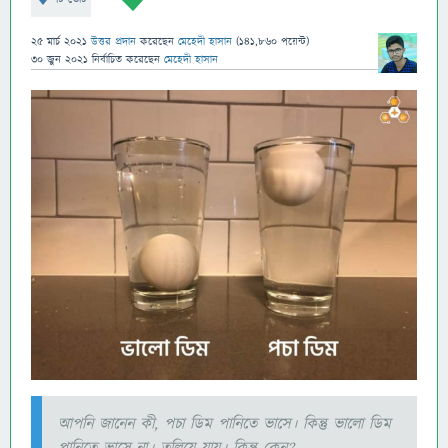
25 মার্চ 2021
উত্তর প্রদান
করেছেন
মেহেদী হাসান
(
141,860
পয়েন্ট)
30 জুন 2021
নির্বাচিত
করেছেন
মেহেদী হাসান
আপনি জানেন কী, পচা ডিম পানিতে ভাসে। কিন্তু ভালো ডিম
পানিতে ভাসে না। তলিয়ে যায়। কিন্তু কেন?