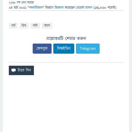
2,318
বার দেখা হয়েছে
25 মার্চ 2021
"
পদার্থবিজ্ঞান
" বিভাগে
জিজ্ঞাসা
করেছেন
মেহেদী হাসান
(
141,860
পয়েন্ট)
পচাঁ
ডিম
পানি
ভাসে
প্রশ্নোত্তরটি শেয়ার করুন
ফেসবুক
লিঙ্কইডিন
Telegram