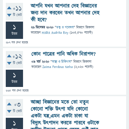
আপনি যখন আপনার দেহ বিজ্ঞানের
+11
জন্য দান করবেন তখন আপনার দেহ
টি ভোট
কী হবে?
1
26 ডিসেম্বর 2020
"
তত্ত্ব ও গবেষণা
" বিভাগে
জিজ্ঞাসা
করেছেন
HABA Audrita Roy
(
105,570
পয়েন্ট)
উত্তর
287
বার দেখা হয়েছে
কোন পাত্রের পানি অধিক নিরাপদ?
+12
09 মার্চ 2020
"
স্বাস্থ্য ও চিকিৎসা
" বিভাগে
জিজ্ঞাসা
টি ভোট
করেছেন
Zaima Ferdous Neha
(
2,020
পয়েন্ট)
1
উত্তর
665
বার দেখা হয়েছে
আচ্ছা বিজ্ঞানের মতে তো নতুন
+3
কোনো শক্তি উৎপা যদি কোনো
টি ভোট
একটা যন্ত্র,এমন একটা চাকা যা
1
বিদ্যুৎ উৎপাদন করতে পারবে ওটাকে