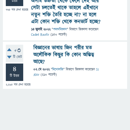
অসীম উচ্চতা থেকে ফেলে দেই আর
উত্তর
সেটা চলতেই থাকে তাহলে এইখানে
775
বার দেখা হয়েছে
নতুন শক্তি তৈরি হচ্ছে না? না হলে
এটা কোন শক্তি থেকে কনভার্ট হচ্ছে?
14 জুলাই 2022
"
পদার্থবিজ্ঞান
" বিভাগে
জিজ্ঞাসা
করেছেন
Cadet Raofir
(
150
পয়েন্ট)
বিজ্ঞানের ভাষায় জিন পরীর মত
+3
অলৌকিক কিছুর কি কোন অস্তিত্ব
টি ভোট
আছে?
4
02 মে 2022
"
মিথোলজি
" বিভাগে
জিজ্ঞাসা
করেছেন
SI
Abir
(
210
পয়েন্ট)
টি উত্তর
2,265
বার দেখা হয়েছে