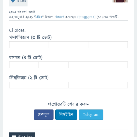
টি ভোট
1,029
বার দেখা হয়েছে
02 জানুয়ারি 2021
"
বিবিধ
" বিভাগে
জিজ্ঞাসা
করেছেন
EliusHHimel
(
10,470
পয়েন্ট)
Choices:
পদার্থবিজ্ঞান
(3 টি ভোট)
রসায়ন
(4 টি ভোট)
জীববিজ্ঞান
(2 টি ভোট)
প্রশ্নোত্তরটি শেয়ার করুন
ফেসবুক
লিঙ্কইডিন
Telegram