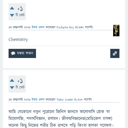
+1
টি ভোট
14 ফেব্রুয়ারি 2021
উত্তর প্রদান
করেছেন
Pushpita Roy
(
5,630
পয়েন্ট)
Chemistry
+1
টি ভোট
14 ফেব্রুয়ারি 2021
উত্তর প্রদান
করেছেন
Tafsir Arafat
(
2,200
পয়েন্ট)
আমি যেকোনো নতুন পুরোনো জিনিস জানতে ভালোবাসি হোক তা
মিথোলজি, পদার্থবিজ্ঞান, রসায়ন। জীবঅবিজ্ঞানের(মেডিকেল প্রসঙ্গ)
অনেক কিছু নিজের শরীর ঠিক রাখতে পড়ি কিংবা হালকা গবেষণা।