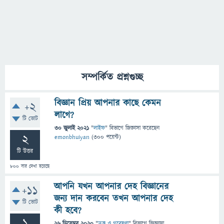
সম্পর্কিত প্রশ্নগুচ্ছ
বিজ্ঞান প্রিয় আপনার কাছে কেমন
+2
লাগে?
টি ভোট
30 জুলাই 2021
"
লাইফ
" বিভাগে
জিজ্ঞাসা
করেছেন
2
emonbhuiyan
(
300
পয়েন্ট)
টি উত্তর
800
বার দেখা হয়েছে
আপনি যখন আপনার দেহ বিজ্ঞানের
+11
জন্য দান করবেন তখন আপনার দেহ
টি ভোট
কী হবে?
1
26 ডিসেম্বর 2020
"
তত্ত্ব ও গবেষণা
" বিভাগে
জিজ্ঞাসা