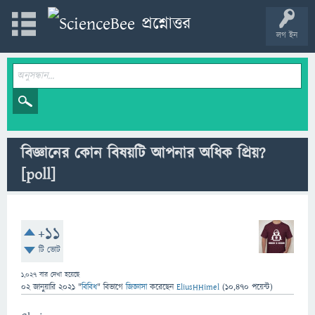
লগ ইন
বিজ্ঞানের কোন বিষয়টি আপনার অধিক প্রিয়?
[poll]
+11
টি ভোট
1,027
বার দেখা হয়েছে
02 জানুয়ারি 2021
"
বিবিধ
" বিভাগে
জিজ্ঞাসা
করেছেন
EliusHHimel
(
10,470
পয়েন্ট)