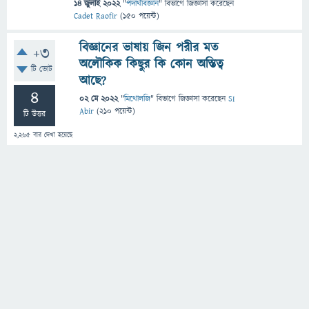
14 জুলাই 2022
"
পদার্থবিজ্ঞান
" বিভাগে
জিজ্ঞাসা
করেছেন
Cadet Raofir
(
150
পয়েন্ট)
বিজ্ঞানের ভাষায় জিন পরীর মত
+3
অলৌকিক কিছুর কি কোন অস্তিত্ব
টি ভোট
আছে?
4
02 মে 2022
"
মিথোলজি
" বিভাগে
জিজ্ঞাসা
করেছেন
SI
Abir
(
210
পয়েন্ট)
টি উত্তর
2,265
বার দেখা হয়েছে