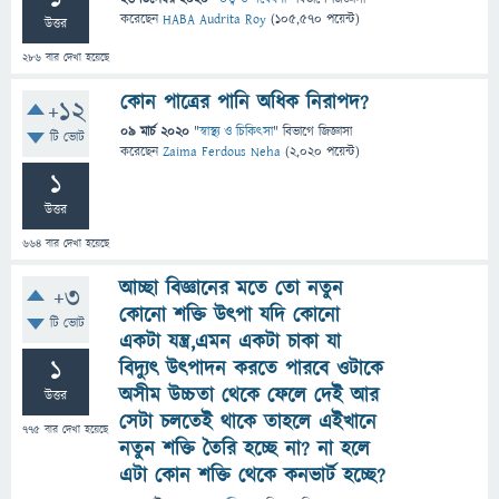
করেছেন
HABA Audrita Roy
(
105,570
পয়েন্ট)
উত্তর
286
বার দেখা হয়েছে
কোন পাত্রের পানি অধিক নিরাপদ?
+12
09 মার্চ 2020
"
স্বাস্থ্য ও চিকিৎসা
" বিভাগে
জিজ্ঞাসা
টি ভোট
করেছেন
Zaima Ferdous Neha
(
2,020
পয়েন্ট)
1
উত্তর
664
বার দেখা হয়েছে
আচ্ছা বিজ্ঞানের মতে তো নতুন
+3
কোনো শক্তি উৎপা যদি কোনো
টি ভোট
একটা যন্ত্র,এমন একটা চাকা যা
1
বিদ্যুৎ উৎপাদন করতে পারবে ওটাকে
অসীম উচ্চতা থেকে ফেলে দেই আর
উত্তর
সেটা চলতেই থাকে তাহলে এইখানে
775
বার দেখা হয়েছে
নতুন শক্তি তৈরি হচ্ছে না? না হলে
এটা কোন শক্তি থেকে কনভার্ট হচ্ছে?