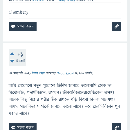
Chemistry
+1
টি ভোট
14 ফেব্রুয়ারি 2021
উত্তর প্রদান
করেছেন
Tafsir Arafat
(
2,200
পয়েন্ট)
আমি যেকোনো নতুন পুরোনো জিনিস জানতে ভালোবাসি হোক তা
মিথোলজি, পদার্থবিজ্ঞান, রসায়ন। জীবঅবিজ্ঞানের(মেডিকেল প্রসঙ্গ)
অনেক কিছু নিজের শরীর ঠিক রাখতে পড়ি কিংবা হালকা গবেষণা।
আমার মনোবিদ্যা সম্পর্কে জানতে ভালো লাগে। তবে জ্যোতির্বিজ্ঞান খুব
মজার লাগে।