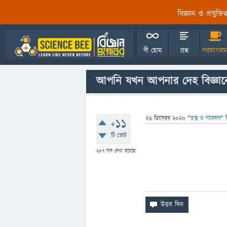
বিজ্ঞান ও প্রযুক্
বী হোম
প্রশ্ন
গরমাগরম
আপনি যখন আপনার দেহ বিজ্ঞান
26 ডিসেম্বর 2020
"
তত্ত্ব ও গবেষণা
" 
+11
টি ভোট
287
বার দেখা হয়েছে