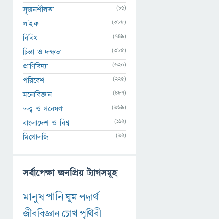
(81)
সৃজনশীলতা
(388)
লাইফ
(749)
বিবিধ
(385)
চিন্তা ও দক্ষতা
(620)
প্রাণিবিদ্যা
(225)
পরিবেশ
(487)
মনোবিজ্ঞান
(669)
তত্ত্ব ও গবেষণা
(112)
বাংলাদেশ ও বিশ্ব
(62)
মিথোলজি
সর্বাপেক্ষা জনপ্রিয় ট্যাগসমূহ
মানুষ
পানি
ঘুম
পদার্থ
-
জীববিজ্ঞান
চোখ
পৃথিবী