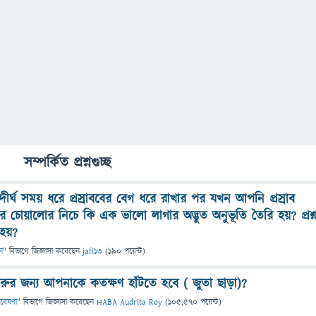
সম্পর্কিত প্রশ্নগুচ্ছ
র্ঘ সময় ধরে প্রস্রাববের বেগ ধরে রাখার পর যখন আপনি প্রস্রাব
 চোয়ালোর নিচে কি এক ভালো লাগার অদ্ভুত অনুভূতি তৈরি হয়? প্রশ্
 হয়?
ন
" বিভাগে
জিজ্ঞাসা
করেছেন
jafi13
(
190
পয়েন্ট)
রুর জন্য আপনাকে কতক্ষণ হাঁটতে হবে ( জুতা ছাড়া)?
গবেষণা
" বিভাগে
জিজ্ঞাসা
করেছেন
HABA Audrita Roy
(
105,570
পয়েন্ট)