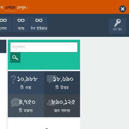
ারিত
এখানে
দেখুন।
পোল
ব্যাজ
টপ ইউজার
লগ ইন
10,988
18,690
টি প্রশ্ন
টি উত্তর
4,750
890,125
টি মন্তব্য
জন সদস্য