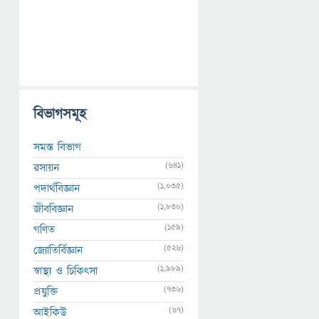
বিভাগসমূহ
সমস্ত বিভাগ
(641)
রসায়ন
(1,035)
পদার্থবিজ্ঞান
(1,830)
জীববিজ্ঞান
(159)
গণিত
(526)
জ্যোতির্বিজ্ঞান
(1,989)
স্বাস্থ্য ও চিকিৎসা
(736)
প্রযুক্তি
(67)
আইকিউ