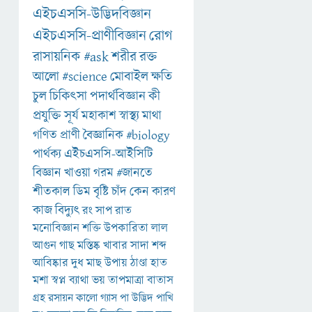
এইচএসসি-উদ্ভিদবিজ্ঞান
এইচএসসি-প্রাণীবিজ্ঞান
রোগ
রাসায়নিক
#ask
শরীর
রক্ত
আলো
#science
মোবাইল
ক্ষতি
চুল
চিকিৎসা
পদার্থবিজ্ঞান
কী
প্রযুক্তি
সূর্য
মহাকাশ
স্বাস্থ্য
মাথা
গণিত
প্রাণী
বৈজ্ঞানিক
#biology
পার্থক্য
এইচএসসি-আইসিটি
বিজ্ঞান
খাওয়া
গরম
#জানতে
শীতকাল
ডিম
বৃষ্টি
চাঁদ
কেন
কারণ
কাজ
বিদ্যুৎ
রং
সাপ
রাত
মনোবিজ্ঞান
শক্তি
উপকারিতা
লাল
আগুন
গাছ
মস্তিষ্ক
খাবার
সাদা
শব্দ
আবিষ্কার
দুধ
মাছ
উপায়
ঠাণ্ডা
হাত
মশা
স্বপ্ন
ব্যাথা
ভয়
তাপমাত্রা
বাতাস
গ্রহ
রসায়ন
কালো
গ্যাস
পা
উদ্ভিদ
পাখি