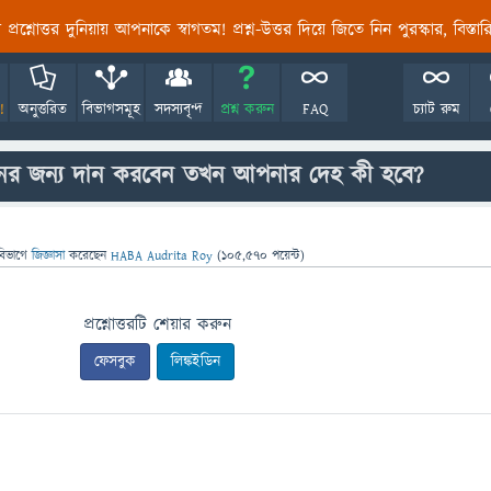
তির প্রশ্নোত্তর দুনিয়ায় আপনাকে স্বাগতম! প্রশ্ন-উত্তর দিয়ে জিতে নিন পুরস্কার, বিস্ত
!
অনুত্তরিত
বিভাগসমূহ
সদস্যবৃন্দ
প্রশ্ন করুন
FAQ
চ্যাট রুম
ের জন্য দান করবেন তখন আপনার দেহ কী হবে?
বিভাগে
জিজ্ঞাসা
করেছেন
HABA Audrita Roy
(
105,570
পয়েন্ট)
প্রশ্নোত্তরটি শেয়ার করুন
ফেসবুক
লিঙ্কইডিন