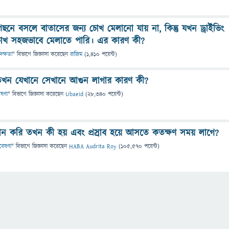
নে বসলে বাতাসের জন্য চোখ মেলানো যায় না, কিন্তু যখন ড্রাইভিং
খ সহজভাবে মেলাতে পারি। এর কারণ কী?
 দক্ষতা
" বিভাগে
জিজ্ঞাসা
করেছেন
রাজিম
(
1,410
পয়েন্ট)
 তখন যেখানে সেখানে আগুন লাগার কারণ কী?
েষণা
" বিভাগে
জিজ্ঞাসা
করেছেন
Ubaeid
(
28,340
পয়েন্ট)
করি তখন কী হয় এবং প্রস্রাব হয়ে আসতে কতক্ষণ সময় লাগে?
গবেষণা
" বিভাগে
জিজ্ঞাসা
করেছেন
HABA Audrita Roy
(
105,570
পয়েন্ট)