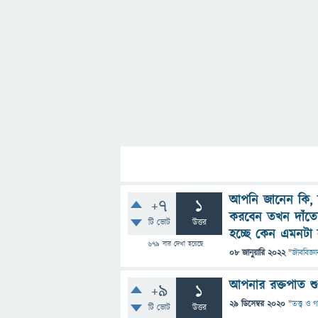
আপনি জানেন কি, দী
+7
1
করবেন তখন দাঁতের
টি ভোট
উত্তর
হচ্ছে কেন এমনটা
679
বার দেখা হয়েছে
08 জানুয়ারি 2022
"
জীববিজ্ঞা
আপনার রক্তপাত শু
+9
1
29 ডিসেম্বর 2020
"
তত্ত্ব ও 
টি ভোট
উত্তর