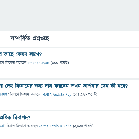
সম্পর্কিত প্রশ্নগুচ্ছ
নার কাছে কেমন লাগে?
াগে
জিজ্ঞাসা
করেছেন
emonbhuiyan
(
300
পয়েন্ট)
দেহ বিজ্ঞানের জন্য দান করবেন তখন আপনার দেহ কী হবে?
গবেষণা
" বিভাগে
জিজ্ঞাসা
করেছেন
HABA Audrita Roy
(
105,570
পয়েন্ট)
 অধিক নিরাপদ?
িৎসা
" বিভাগে
জিজ্ঞাসা
করেছেন
Zaima Ferdous Neha
(
2,020
পয়েন্ট)