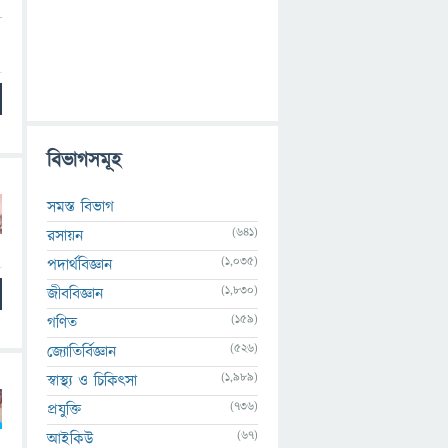
বিভাগসমূহ
সমস্ত বিভাগ
(641)
রসায়ন
(1,035)
পদার্থবিজ্ঞান
(1,830)
জীববিজ্ঞান
(159)
গণিত
(526)
জ্যোতির্বিজ্ঞান
(1,989)
স্বাস্থ্য ও চিকিৎসা
(736)
প্রযুক্তি
(67)
আইকিউ