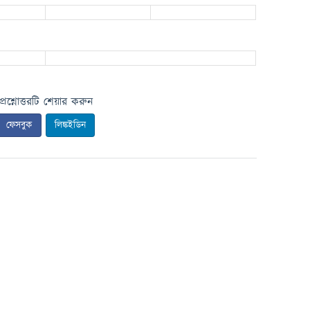
প্রশ্নোত্তরটি শেয়ার করুন
ফেসবুক
লিঙ্কইডিন