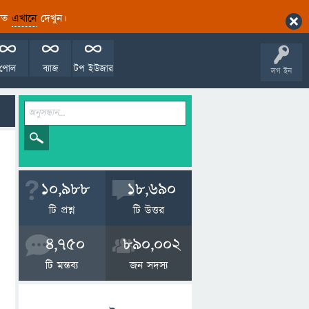
ারিত
এখানে
দেখুন।
পোল
ব্যাজ
টপ ইউজার
লগ ইন
10,988
18,690
টি প্রশ্ন
টি উত্তর
4,750
890,002
টি মন্তব্য
জন সদস্য