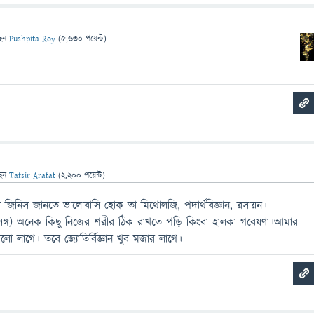
ছেন
Pushpita Roy
(
5,630
পয়েন্ট)
ছেন
Tafsir Arafat
(
2,200
পয়েন্ট)
জিনিস জানতে ভালোবাসি হোক তা মিথোলজি, পদার্থবিজ্ঞান, রসায়ন।
রসঙ্গ) অনেক কিছু নিজের শরীর ঠিক রাখতে পড়ি কিংবা হালকা গবেষণা।আমার
ালো লাগে। তবে জ্যোতির্বিজ্ঞান খুব মজার লাগে।