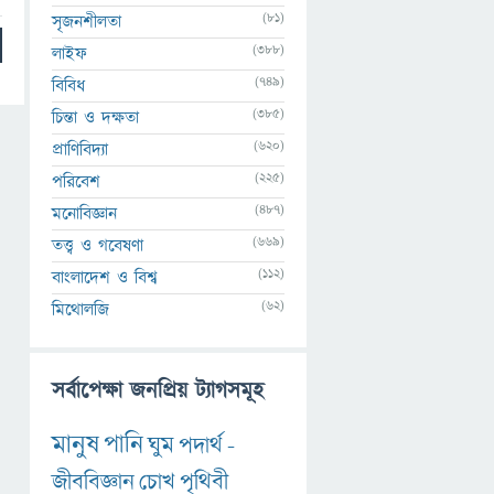
(81)
সৃজনশীলতা
(388)
লাইফ
(749)
বিবিধ
(385)
চিন্তা ও দক্ষতা
(620)
প্রাণিবিদ্যা
(225)
পরিবেশ
(487)
মনোবিজ্ঞান
(669)
তত্ত্ব ও গবেষণা
(112)
বাংলাদেশ ও বিশ্ব
(62)
মিথোলজি
সর্বাপেক্ষা জনপ্রিয় ট্যাগসমূহ
মানুষ
পানি
ঘুম
পদার্থ
-
জীববিজ্ঞান
চোখ
পৃথিবী