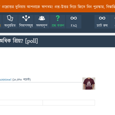
তির প্রশ্নোত্তর দুনিয়ায় আপনাকে স্বাগতম! প্রশ্ন-উত্তর দিয়ে জিতে নিন পুরস্কার, বিস্ত
!
অনুত্তরিত
বিভাগসমূহ
সদস্যবৃন্দ
প্রশ্ন করুন
FAQ
চ্যাট রুম
ধিক প্রিয়?
[poll]
usHHimel
(
10,470
পয়েন্ট)