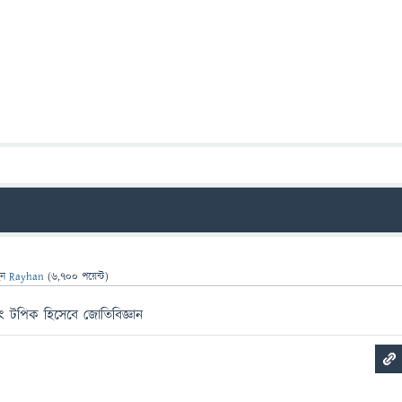
েন
Rayhan
(
6,700
পয়েন্ট)
বং টপিক হিসেবে জোতিবিজ্ঞান