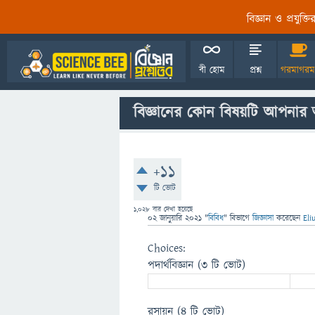
বিজ্ঞান ও প্রযুক্
বী হোম
প্রশ্ন
গরমাগরম
বিজ্ঞানের কোন বিষয়টি আপনার অ
+11
টি ভোট
1,028
বার দেখা হয়েছে
02 জানুয়ারি 2021
"
বিবিধ
" বিভাগে
জিজ্ঞাসা
করেছেন
Eli
Choices:
পদার্থবিজ্ঞান
(3 টি ভোট)
রসায়ন
(4 টি ভোট)