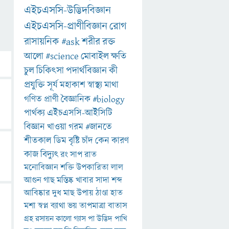
এইচএসসি-উদ্ভিদবিজ্ঞান
এইচএসসি-প্রাণীবিজ্ঞান
রোগ
রাসায়নিক
#ask
শরীর
রক্ত
আলো
#science
মোবাইল
ক্ষতি
চুল
চিকিৎসা
পদার্থবিজ্ঞান
কী
প্রযুক্তি
সূর্য
মহাকাশ
স্বাস্থ্য
মাথা
গণিত
প্রাণী
বৈজ্ঞানিক
#biology
পার্থক্য
এইচএসসি-আইসিটি
বিজ্ঞান
খাওয়া
গরম
#জানতে
শীতকাল
ডিম
বৃষ্টি
চাঁদ
কেন
কারণ
কাজ
বিদ্যুৎ
রং
সাপ
রাত
মনোবিজ্ঞান
শক্তি
উপকারিতা
লাল
আগুন
গাছ
মস্তিষ্ক
খাবার
সাদা
শব্দ
আবিষ্কার
দুধ
মাছ
উপায়
ঠাণ্ডা
হাত
মশা
স্বপ্ন
ব্যাথা
ভয়
তাপমাত্রা
বাতাস
গ্রহ
রসায়ন
কালো
গ্যাস
পা
উদ্ভিদ
পাখি