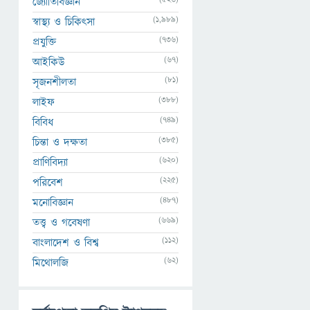
জ্যোতির্বিজ্ঞান
(1,989)
স্বাস্থ্য ও চিকিৎসা
(736)
প্রযুক্তি
(67)
আইকিউ
(81)
সৃজনশীলতা
(388)
লাইফ
(749)
বিবিধ
(385)
চিন্তা ও দক্ষতা
(620)
প্রাণিবিদ্যা
(225)
পরিবেশ
(487)
মনোবিজ্ঞান
(669)
তত্ত্ব ও গবেষণা
(112)
বাংলাদেশ ও বিশ্ব
(62)
মিথোলজি