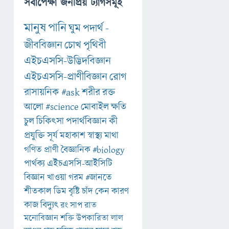
সর্বাপেক্ষা জনপ্রিয় ট্যাগসমূহ
মানুষ
পানি
ঘুম
পদার্থ
-
জীববিজ্ঞান
চোখ
পৃথিবী
এইচএসসি-উদ্ভিদবিজ্ঞান
এইচএসসি-প্রাণীবিজ্ঞান
রোগ
রাসায়নিক
#ask
শরীর
রক্ত
আলো
#science
মোবাইল
ক্ষতি
চুল
চিকিৎসা
পদার্থবিজ্ঞান
কী
প্রযুক্তি
সূর্য
মহাকাশ
স্বাস্থ্য
মাথা
গণিত
প্রাণী
বৈজ্ঞানিক
#biology
পার্থক্য
এইচএসসি-আইসিটি
বিজ্ঞান
খাওয়া
গরম
#জানতে
শীতকাল
ডিম
বৃষ্টি
চাঁদ
কেন
কারণ
কাজ
বিদ্যুৎ
রং
সাপ
রাত
মনোবিজ্ঞান
শক্তি
উপকারিতা
লাল