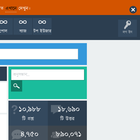
ারিত
এখানে
দেখুন।
পোল
ব্যাজ
টপ ইউজার
লগ ইন
10,988
18,690
টি প্রশ্ন
টি উত্তর
4,750
890,071