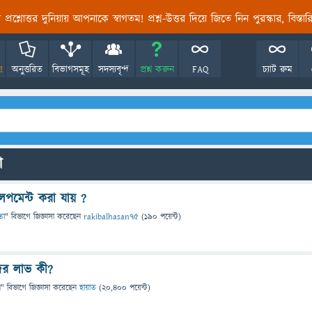
তির প্রশ্নোত্তর দুনিয়ায় আপনাকে স্বাগতম! প্রশ্ন-উত্তর দিয়ে জিতে নিন পুরস্কার, বিস্ত
!
অনুত্তরিত
বিভাগসমূহ
সদস্যবৃন্দ
প্রশ্ন করুন
FAQ
চ্যাট রুম
ো
লপমেন্ট করা যায় ?
তা
" বিভাগে
জিজ্ঞাসা
করেছেন
rakibalhasan75
(
190
পয়েন্ট)
ের লাভ কী?
া
" বিভাগে
জিজ্ঞাসা
করেছেন
হায়াত
(
20,400
পয়েন্ট)