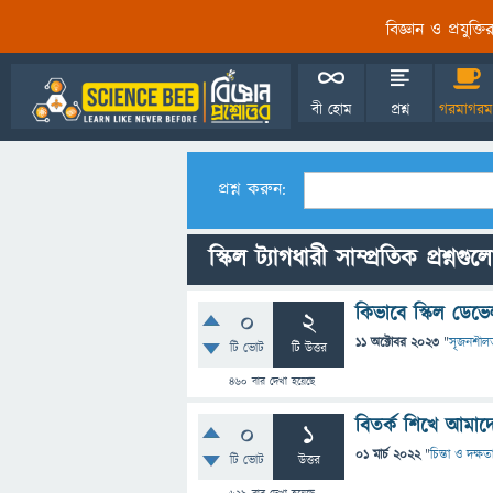
বিজ্ঞান ও প্রযুক্
বী হোম
প্রশ্ন
গরমাগরম
প্রশ্ন করুন:
স্কিল ট্যাগধারী সাম্প্রতিক প্রশ্নগুল
কিভাবে স্কিল ডেভে
0
2
11 অক্টোবর 2023
"
সৃজনশীল
টি ভোট
টি উত্তর
460
বার দেখা হয়েছে
বিতর্ক শিখে আমাদ
0
1
01 মার্চ 2022
"
চিন্তা ও দক্ষত
টি ভোট
উত্তর