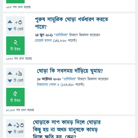
655
বার দেখা হয়েছে
পুরুষ সামুদ্রিক ঘোড়া গর্ভধারণ করতে
+3
পারে?
টি ভোট
24 জুন 2021
"
প্রাণিবিদ্যা
" বিভাগে
জিজ্ঞাসা
করেছেন
2
মেহেদী হাসান
(
141,860
পয়েন্ট)
টি উত্তর
1,327
বার দেখা হয়েছে
ঘোড়া কি সবসময় দাঁড়িয়ে ঘুমায়?
+9
18 অক্টোবর 2020
"
প্রাণিবিদ্যা
" বিভাগে
জিজ্ঞাসা
করেছেন
টি ভোট
বিজ্ঞানের পোকা ৫
(
123,410
পয়েন্ট)
5
টি উত্তর
10,285
বার দেখা হয়েছে
ঘোড়াকে সাপ কামড় দিলে ঘোড়ার
+13
কিছু হয় না অথচ মানুষকে কামড়
টি ভোট
দিলে ক্ষতি হয়, কেন?