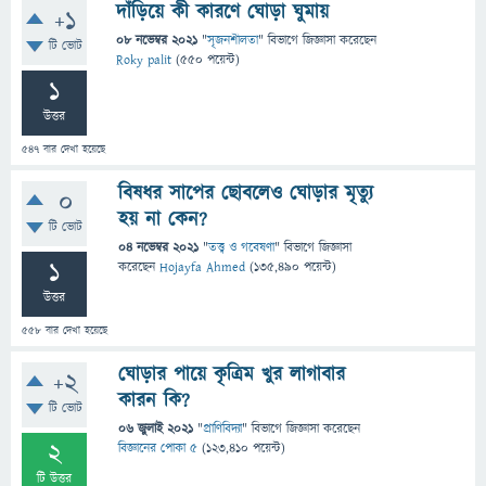
দাঁড়িয়ে কী কারণে ঘোড়া ঘুমায়
+1
08 নভেম্বর 2021
"
সৃজনশীলতা
" বিভাগে
জিজ্ঞাসা
করেছেন
টি ভোট
Roky palit
(
550
পয়েন্ট)
1
উত্তর
547
বার দেখা হয়েছে
বিষধর সাপের ছোবলেও ঘোড়ার মৃত্যু
0
হয় না কেন?
টি ভোট
04 নভেম্বর 2021
"
তত্ত্ব ও গবেষণা
" বিভাগে
জিজ্ঞাসা
1
করেছেন
Hojayfa Ahmed
(
135,490
পয়েন্ট)
উত্তর
558
বার দেখা হয়েছে
ঘোড়ার পায়ে কৃত্রিম খুর লাগাবার
+2
কারন কি?
টি ভোট
06 জুলাই 2021
"
প্রাণিবিদ্যা
" বিভাগে
জিজ্ঞাসা
করেছেন
2
বিজ্ঞানের পোকা ৫
(
123,410
পয়েন্ট)
টি উত্তর