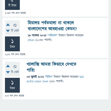
5
টি উত্তর
3,247
বার দেখা হয়েছে
হিমালয় পর্বতমালা না থাকলে
0
বাংলাদেশের আবহাওয়া কেমন?
টি ভোট
19 নভেম্বর 2023
"
পরিবেশ
" বিভাগে
জিজ্ঞাসা
করেছেন
1
Jihan
(
1,040
পয়েন্ট)
উত্তর
2,172
বার দেখা হয়েছে
গ্যালাক্সি আমরা কিভাবে দেখতে
0
পারি!
টি ভোট
05 জুলাই 2022
"
বিবিধ
" বিভাগে
জিজ্ঞাসা
করেছেন
Md
1
Ariful Islam Sowr
(
120
পয়েন্ট)
উত্তর
527
বার দেখা হয়েছে