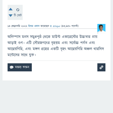
0
টি ভোট
14 ফেব্রুয়ারি 2022
উত্তর প্রদান
করেছেন
R Atiqur
(
43,950
পয়েন্ট)
অলিম্পাস মনস সমুদ্রপৃষ্ঠ থেকে মাউন্ট এভারেস্টের উচ্চতার প্রায়
আড়াই গুণ। এটি সৌরজগৎের বৃহত্তম এবং সর্বোচ্চ পর্বত এবং
আগ্নেয়গিরি, এবং মঙ্গল গ্রহের একটি বৃহৎ আগ্নেয়গিরি অঞ্চল থারসিস
মন্টেসের সাথে যুক্ত।