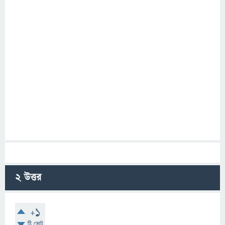
2
উত্তর
+1
টি ভোট