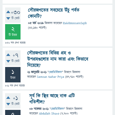
সৌরজগতের সবচেয়ে উঁচু পর্বত
+30
কোনটি?
টি ভোট
05 মার্চ 2019
জিজ্ঞাসা
করেছেন
RakibHossainSajib
2
(
32,140
পয়েন্ট)
টি উত্তর
856
বার দেখা হয়েছে
সৌরজগতের বিভিন্ন গ্রহ ও
+7
উপগ্রহগুলোর নাম কারা এবং কিভাবে
টি ভোট
দিয়েছে?
1
21 জানুয়ারি 2021
"
জ্যোতির্বিজ্ঞান
" বিভাগে
জিজ্ঞাসা
করেছেন
Samsun Nahar Priya
(
47,710
পয়েন্ট)
উত্তর
821
বার দেখা হয়েছে
সূর্য কি স্থির আছে নাক এটি
+1
গতিশীল?
টি ভোট
08 নভেম্বর 2021
"
জ্যোতির্বিজ্ঞান
" বিভাগে
জিজ্ঞাসা
করেছেন
Abdullah Shuvo
(
7,700
পয়েন্ট)