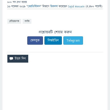
908
বার দেখা হয়েছে
16 নভেম্বর 2019
"
জ্যোতির্বিজ্ঞান
" বিভাগে
জিজ্ঞাসা
করেছেন
Sajid Hossain
(
5,480
পয়েন্ট)
সৌরজগত
পর্বত
প্রশ্নোত্তরটি শেয়ার করুন
ফেসবুক
লিঙ্কইডিন
Telegram