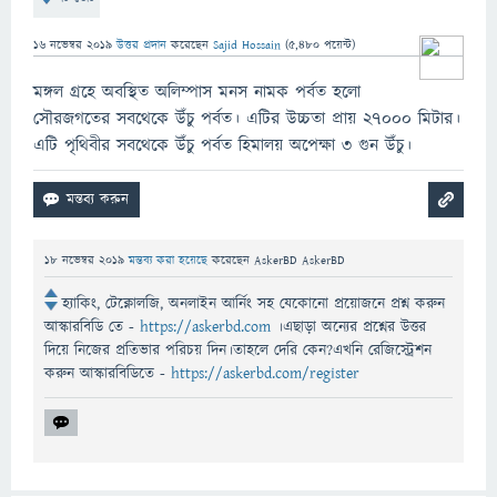
16 নভেম্বর 2019
উত্তর প্রদান
করেছেন
Sajid Hossain
(
5,480
পয়েন্ট)
মঙ্গল গ্রহে অবস্থিত অলিম্পাস মনস নামক পর্বত হলো
সৌরজগতের সবথেকে উঁচু পর্বত। এটির উচ্চতা প্রায় ২৭০০০ মিটার।
এটি পৃথিবীর সবথেকে উঁচু পর্বত হিমালয় অপেক্ষা ৩ গুন উঁচু।
18 নভেম্বর 2019
মন্তব্য করা হয়েছে
করেছেন
AskerBD AskerBD
হ্যাকিং, টেক্নোলজি, অনলাইন আর্নিং সহ যেকোনো প্রয়োজনে প্রশ্ন করুন
আস্কারবিডি তে -
https://askerbd.com
।এছাড়া অন্যের প্রশ্নের উত্তর
দিয়ে নিজের প্রতিভার পরিচয় দিন।তাহলে দেরি কেন?এখনি রেজিস্ট্রেশন
করুন আস্কারবিডিতে -
https://askerbd.com/register