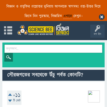
বিজ্ঞান ও প্রযুক্তির প্রশ্নোত্তর দুনিয়ায় আপনাকে স্বাগতম! প্রশ্ন-উত্তর দিয়ে
জিতে নিন পুরস্কার, বিস্তারিত
এখানে
দেখুন।
লগ ইন
সৌরজগতের সবথেকে উঁচু পর্বত কোনটি?
+11
টি ভোট