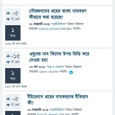
সৌরজগতের গ্রহের বাংলা নামকরণ
+5
কীভাবে করা হয়েছে?
টি ভোট
01 ফেব্রুয়ারি 2021
"
জ্যোতির্বিজ্ঞান
" বিভাগে
জিজ্ঞাসা
1
করেছেন
Hojayfa Ahmed
(
135,490
পয়েন্ট)
উত্তর
1,544
বার দেখা হয়েছে
ওষুধের নাম কিসের উপর ভিত্তি করে
+15
দেওয়া হয়?
টি ভোট
05 মার্চ 2020
"
তত্ত্ব ও গবেষণা
" বিভাগে
জিজ্ঞাসা
1
করেছেন
Admin
(
71,360
পয়েন্ট)
উত্তর
1,459
বার দেখা হয়েছে
ইউরেনাস গ্রহের নামকরণের ইতিহাস
+5
কী?
টি ভোট
01 ফেব্রুয়ারি 2021
"
জ্যোতির্বিজ্ঞান
" বিভাগে
জিজ্ঞাসা
করেছেন
Hojayfa Ahmed
(
135,490
পয়েন্ট)