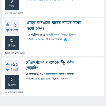
1
উত্তর
519
বার দেখা হয়েছে
গ্রহের নামগুলো বারের নামের মতো
+1
হলো কেন?
টি ভোট
28 অক্টোবর 2021
"
জ্যোতির্বিজ্ঞান
" বিভাগে
জিজ্ঞাসা
3
করেছেন
Admin
(
71,360
পয়েন্ট)
টি উত্তর
3,242
বার দেখা হয়েছে
সৌরজগতের সবথেকে উঁচু পর্বত
+11
কোনটি?
টি ভোট
16 নভেম্বর 2019
"
জ্যোতির্বিজ্ঞান
" বিভাগে
জিজ্ঞাসা
2
করেছেন
Sajid Hossain
(
5,480
পয়েন্ট)
টি উত্তর
907
বার দেখা হয়েছে