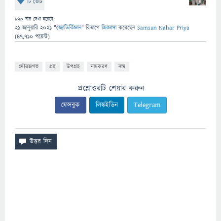
টি ভোট
820
বার দেখা হয়েছে
21 জানুয়ারি 2021
"
জ্যোতির্বিজ্ঞান
" বিভাগে
জিজ্ঞাসা
করেছেন
Samsun Nahar Priya
(
47,710
পয়েন্ট)
সৌরজগত
গ্রহ
উপগ্রহ
নামকরণ
নাম
প্রশ্নোত্তরটি শেয়ার করুন
ফেসবুক
লিঙ্কইডিন
Telegram