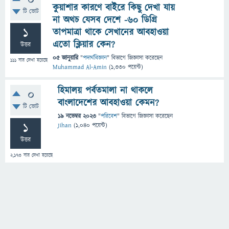
0
কুয়াশার কারণে বাইরে কিছু দেখা যায়
টি ভোট
না অথচ যেসব দেশে -৬০ ডিগ্ৰি
1
তাপমাত্রা থাকে সেখানের আবহাওয়া
এতো ক্লিয়ার কেন?
উত্তর
05 জানুয়ারি
"
পদার্থবিজ্ঞান
" বিভাগে
জিজ্ঞাসা
করেছেন
111
বার দেখা হয়েছে
Muhammad Al-Amin
(
1,330
পয়েন্ট)
হিমালয় পর্বতমালা না থাকলে
0
বাংলাদেশের আবহাওয়া কেমন?
টি ভোট
19 নভেম্বর 2023
"
পরিবেশ
" বিভাগে
জিজ্ঞাসা
করেছেন
1
Jihan
(
1,040
পয়েন্ট)
উত্তর
2,173
বার দেখা হয়েছে