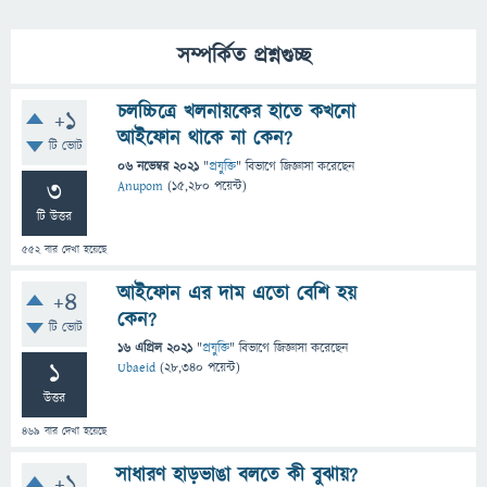
সম্পর্কিত প্রশ্নগুচ্ছ
চলচ্চিত্রে খলনায়কের হাতে কখনো
+1
আইফোন থাকে না কেন?
টি ভোট
06 নভেম্বর 2021
"
প্রযুক্তি
" বিভাগে
জিজ্ঞাসা
করেছেন
3
Anupom
(
15,280
পয়েন্ট)
টি উত্তর
552
বার দেখা হয়েছে
আইফোন এর দাম এতো বেশি হয়
+4
কেন?
টি ভোট
16 এপ্রিল 2021
"
প্রযুক্তি
" বিভাগে
জিজ্ঞাসা
করেছেন
1
Ubaeid
(
28,340
পয়েন্ট)
উত্তর
469
বার দেখা হয়েছে
সাধারণ হাড়ভাঙা বলতে কী বুঝায়?
+1