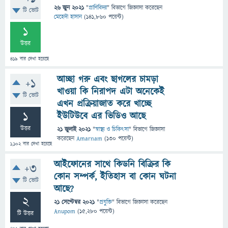
26 জুন 2021
"
প্রাণিবিদ্যা
" বিভাগে
জিজ্ঞাসা
করেছেন
টি ভোট
মেহেদী হাসান
(
141,860
পয়েন্ট)
1
উত্তর
419
বার দেখা হয়েছে
আচ্ছা গরু এবং ছাগলের চামড়া
+1
খাওয়া কি নিরাপদ এটা অনেকেই
টি ভোট
এখন প্রক্রিয়াজাত করে খাচ্ছে
1
ইউটিউবে এর ভিডিও আছে
উত্তর
21 জুলাই 2021
"
স্বাস্থ্য ও চিকিৎসা
" বিভাগে
জিজ্ঞাসা
করেছেন
Amarnam
(
130
পয়েন্ট)
1,102
বার দেখা হয়েছে
আইফোনের সাথে কিডনি বিক্রির কি
+3
কোন সম্পর্ক, ইতিহাস বা কোন ঘটনা
টি ভোট
আছে?
2
21 সেপ্টেম্বর 2021
"
প্রযুক্তি
" বিভাগে
জিজ্ঞাসা
করেছেন
Anupom
(
15,280
পয়েন্ট)
টি উত্তর