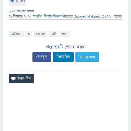
টি ভোট
1,055
বার দেখা হয়েছে
21 ডিসেম্বর 2020
"
প্রযুক্তি
" বিভাগে
জিজ্ঞাসা
করেছেন
Zubayer Mahmud
(
11,220
পয়েন্ট)
আইফোন
ও
সাধারণ
স্মার্ট
ফোন
প্রশ্নোত্তরটি শেয়ার করুন
ফেসবুক
লিঙ্কইডিন
Telegram