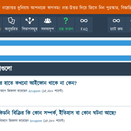
তির প্রশ্নোত্তর দুনিয়ায় আপনাকে স্বাগতম! প্রশ্ন-উত্তর দিয়ে জিতে নিন পুরস্কার, বিস্ত
!
অনুত্তরিত
বিভাগসমূহ
সদস্যবৃন্দ
প্রশ্ন করুন
FAQ
চ্যাট রুম
্নগুলো
য়কের হাতে কখনো আইফোন থাকে না কেন?
িভাগে
জিজ্ঞাসা
করেছেন
Anupom
(
15,280
পয়েন্ট)
ডনি বিক্রির কি কোন সম্পর্ক, ইতিহাস বা কোন ঘটনা আছে?
বিভাগে
জিজ্ঞাসা
করেছেন
Anupom
(
15,280
পয়েন্ট)