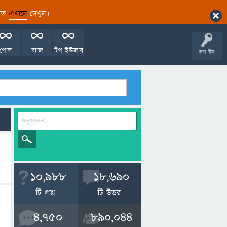
ারিত
এখানে
দেখুন।
পোল
ব্যাজ
টপ ইউজার
লগ ইন
10,988
18,690
টি প্রশ্ন
টি উত্তর
4,750
890,044