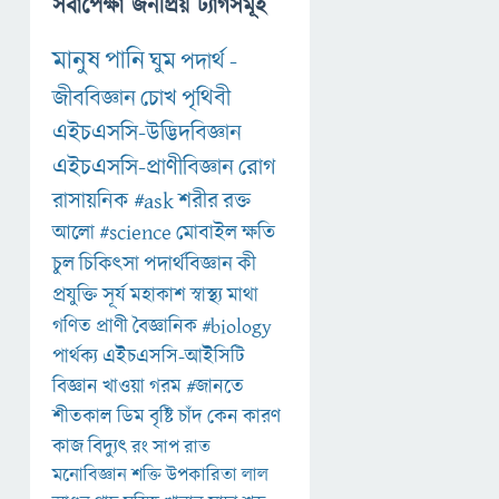
সর্বাপেক্ষা জনপ্রিয় ট্যাগসমূহ
মানুষ
পানি
ঘুম
পদার্থ
-
জীববিজ্ঞান
চোখ
পৃথিবী
এইচএসসি-উদ্ভিদবিজ্ঞান
এইচএসসি-প্রাণীবিজ্ঞান
রোগ
রাসায়নিক
#ask
শরীর
রক্ত
আলো
#science
মোবাইল
ক্ষতি
চুল
চিকিৎসা
পদার্থবিজ্ঞান
কী
প্রযুক্তি
সূর্য
মহাকাশ
স্বাস্থ্য
মাথা
গণিত
প্রাণী
বৈজ্ঞানিক
#biology
পার্থক্য
এইচএসসি-আইসিটি
বিজ্ঞান
খাওয়া
গরম
#জানতে
শীতকাল
ডিম
বৃষ্টি
চাঁদ
কেন
কারণ
কাজ
বিদ্যুৎ
রং
সাপ
রাত
মনোবিজ্ঞান
শক্তি
উপকারিতা
লাল