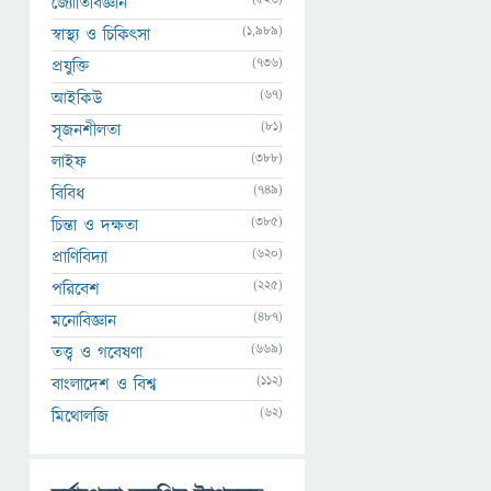
জ্যোতির্বিজ্ঞান
(1,989)
স্বাস্থ্য ও চিকিৎসা
(736)
প্রযুক্তি
(67)
আইকিউ
(81)
সৃজনশীলতা
(388)
লাইফ
(749)
বিবিধ
(385)
চিন্তা ও দক্ষতা
(620)
প্রাণিবিদ্যা
(225)
পরিবেশ
(487)
মনোবিজ্ঞান
(669)
তত্ত্ব ও গবেষণা
(112)
বাংলাদেশ ও বিশ্ব
(62)
মিথোলজি