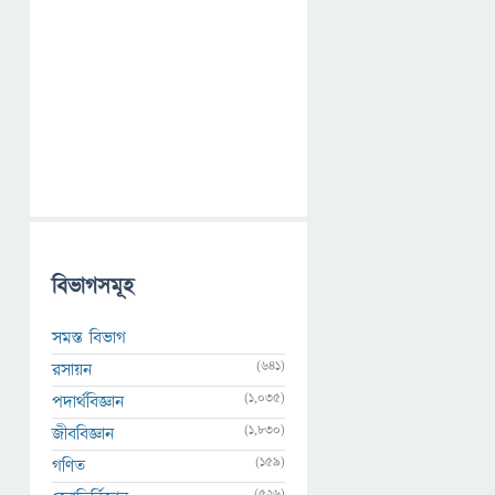
বিভাগসমূহ
সমস্ত বিভাগ
(641)
রসায়ন
(1,035)
পদার্থবিজ্ঞান
(1,830)
জীববিজ্ঞান
(159)
গণিত
(526)