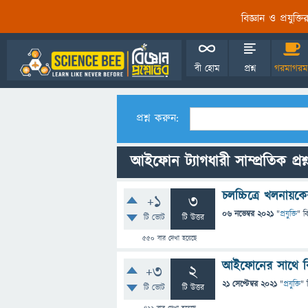
বিজ্ঞান ও প্রযুক্
বী হোম
প্রশ্ন
গরমাগরম
প্রশ্ন করুন:
আইফোন ট্যাগধারী সাম্প্রতিক প্রশ
চলচ্চিত্রে খলনা
+1
3
06 নভেম্বর 2021
"
প্রযুক্তি
" ব
টি ভোট
টি উত্তর
550
বার দেখা হয়েছে
আইফোনের সাথে কি
+3
2
21 সেপ্টেম্বর 2021
"
প্রযুক্তি
" 
টি ভোট
টি উত্তর